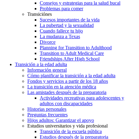
Consejos y estrategias para la salud bucal
Problemas para comer
Transiciónes
Sucesos importantes de la vida
La pubertad y la sexualidad
Cuando fallece tu hijo
La mudanza a Texas
Divorce
Planning for Transition to Adulthood
Transition to Adult Medical Care
Friendships After High School
Transición a la edad adulta
Información general
Cómo planificar la transición a la edad adulta
Fondos y servicios a partir de los 18 años
La transición en la atención médica
Las amistades después de la preparatoria
Actividades recreativas para adolescentes y
adultos con discapacidades
Historias personales
Preguntas frecuentes
Hijos adultos: Garantizar el apoyo
Estudios universitarios y vida profesional
Transición de la escuela pública
Estudios después de la preparatoria