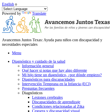
English
o
Powered by
Translate
Avancemos Juntos Texas: Ayuda para niños con discapacidad y
necesidades especiales
Menu
Diagnóstico y cuidado de la salud
Información general
Qué hacer si notas que hay algo diferente
Mi hijo tiene un diagnóstico, ¿por dónde empiezo?
Diagnósticos para discapacidades
Intervención Temprana en la Infancia (ECI)
Preguntas frecuentes
Diagnósticos
Lesiones cerebrales
Discapacidades de aprendizaje
Condiciones relacionadas al Zika
Ceguera y discapacidad visual