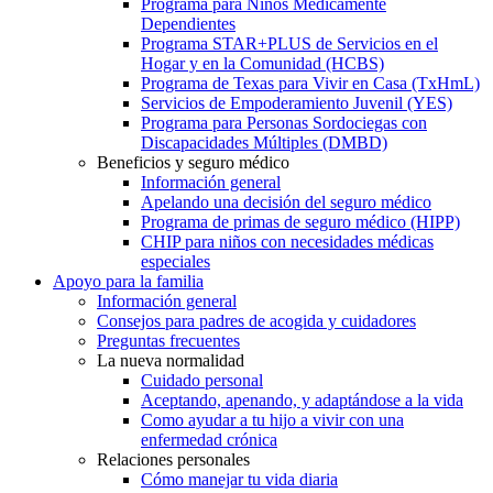
Programa para Niños Médicamente
Dependientes
Programa STAR+PLUS de Servicios en el
Hogar y en la Comunidad (HCBS)
Programa de Texas para Vivir en Casa (TxHmL)
Servicios de Empoderamiento Juvenil (YES)
Programa para Personas Sordociegas con
Discapacidades Múltiples (DMBD)
Beneficios y seguro médico
Información general
Apelando una decisión del seguro médico
Programa de primas de seguro médico (HIPP)
CHIP para niños con necesidades médicas
especiales
Apoyo para la familia
Información general
Consejos para padres de acogida y cuidadores
Preguntas frecuentes
La nueva normalidad
Cuidado personal
Aceptando, apenando, y adaptándose a la vida
Como ayudar a tu hijo a vivir con una
enfermedad crónica
Relaciones personales
Cómo manejar tu vida diaria