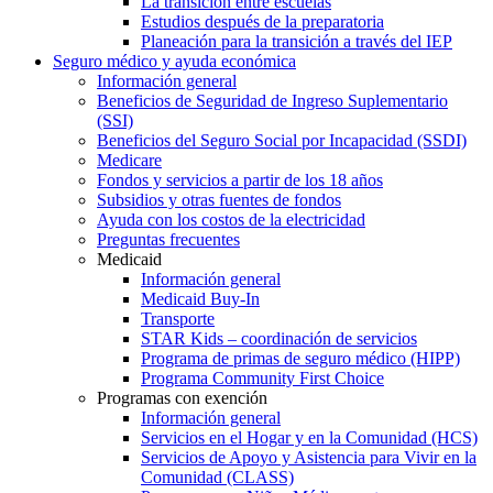
La transición entre escuelas
Estudios después de la preparatoria
Planeación para la transición a través del IEP
Seguro médico y ayuda económica
Información general
Beneficios de Seguridad de Ingreso Suplementario
(SSI)
Beneficios del Seguro Social por Incapacidad (SSDI)
Medicare
Fondos y servicios a partir de los 18 años
Subsidios y otras fuentes de fondos
Ayuda con los costos de la electricidad
Preguntas frecuentes
Medicaid
Información general
Medicaid Buy-In
Transporte
STAR Kids – coordinación de servicios
Programa de primas de seguro médico (HIPP)
Programa Community First Choice
Programas con exención
Información general
Servicios en el Hogar y en la Comunidad (HCS)
Servicios de Apoyo y Asistencia para Vivir en la
Comunidad (CLASS)