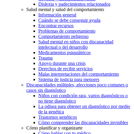
Dislexia y padecimientos relacionados
Salud mental y salud del comportamiento
Información general
Cuándo se debe conseguir ayuda
Encontrar recursos
Problemas de comportamiento
Comportamiento peligroso
Salud mental en niños con discapacidad
intelectual o del desarrollo
Medicamentos psiquiátricos
Trauma
Apoyo durante una crisis
Derechos de recibir servicios
Malas interpretaciones del comportamiento
Sistema de justicia para menores
Discapacidades múltiples, afecciones poco comunes o
casos sin diagnóstico
Niños con condición rara, varios diagnósticos o
no tiene diagnóstico
La odisea para obtener un diagnóstico por medio
de la genética
Trastornos genéticos
Cómo comprender las discapacidades invisibles
Cómo planificar y organizarte
Cómo hablar con tu médico