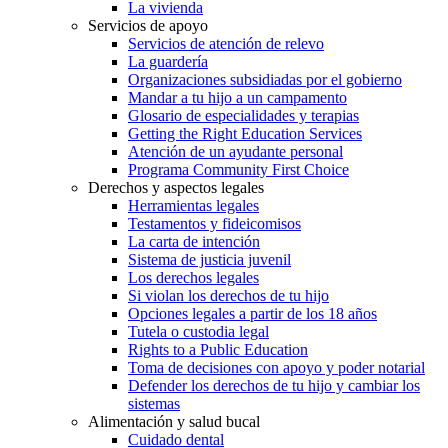
La vivienda
Servicios de apoyo
Servicios de atención de relevo
La guardería
Organizaciones subsidiadas por el gobierno
Mandar a tu hijo a un campamento
Glosario de especialidades y terapias
Getting the Right Education Services
Atención de un ayudante personal
Programa Community First Choice
Derechos y aspectos legales
Herramientas legales
Testamentos y fideicomisos
La carta de intención
Sistema de justicia juvenil
Los derechos legales
Si violan los derechos de tu hijo
Opciones legales a partir de los 18 años
Tutela o custodia legal
Rights to a Public Education
Toma de decisiones con apoyo y poder notarial
Defender los derechos de tu hijo y cambiar los
sistemas
Alimentación y salud bucal
Cuidado dental