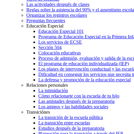
Las actividades después de clases
Reglas sobre la asistencia del 90% y el ausentismo escol
Organizar los registros escolares
Preguntas frecuentes
Educación Especial
Educación Especial 101
Programa de Educación Especial en la Primera Inf
Los servicios de ECSE
Sección 504
Colocación educativas
Proceso de admisión, evaluación y salida de la es
El programa de educación individualizada (IEP)
Los planes de intervención conductual y las escuel
Dificultad en conseguir los servicios que necesita t
La defensa y promoción de la educación especial
Relaciones personales
La intimidación
Cómo relacionarte con la escuela de tu hijo
Las amistades después de la preparatoria
Los amigos y las habilidades sociales
Transiciónes
La transición de la escuela pública
La transición entre escuelas
Estudios después de la preparatoria
Planeación para la transición a través del IEP