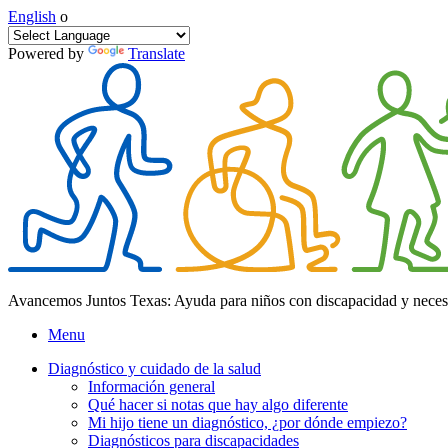
English
o
Powered by
Translate
Avancemos Juntos Texas: Ayuda para niños con discapacidad y neces
Menu
Diagnóstico y cuidado de la salud
Información general
Qué hacer si notas que hay algo diferente
Mi hijo tiene un diagnóstico, ¿por dónde empiezo?
Diagnósticos para discapacidades