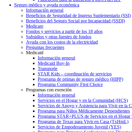
Seguro médico y ayuda económica
Información general
Beneficios de Seguridad de Ingreso Suplementario (SSI)
Beneficios del Seguro Social por Incapacidad (SSDI)
Medicare
Fondos y servicios a partir de los 18 años
Subsidios y otras fuentes de fondos
Ayuda con los costos de la electricidad
Preguntas frecuentes
Medicaid
Información general
Medicaid Buy-In
Transporte
STAR Kids – coordinación de servicios
Programa de primas de seguro médico (HIPP)
Programa Community First Choice
Programas con exención
Información general
Servicios en el Hogar y en la Comunidad (HCS)
Servicios de Apoyo y Asistencia para Vivir en l
Programa para Niños Médicamente Dependientes
Programa STAR+PLUS de Servicios en el Hogar
Programa de Texas para Vivir en Casa (TxHmL)
Servicios de Empoderamiento Juvenil (YES)