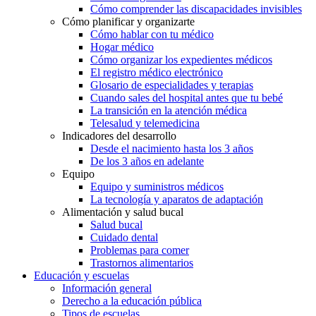
Cómo comprender las discapacidades invisibles
Cómo planificar y organizarte
Cómo hablar con tu médico
Hogar médico
Cómo organizar los expedientes médicos
El registro médico electrónico
Glosario de especialidades y terapias
Cuando sales del hospital antes que tu bebé
La transición en la atención médica
Telesalud y telemedicina
Indicadores del desarrollo
Desde el nacimiento hasta los 3 años
De los 3 años en adelante
Equipo
Equipo y suministros médicos
La tecnología y aparatos de adaptación
Alimentación y salud bucal
Salud bucal
Cuidado dental
Problemas para comer
Trastornos alimentarios
Educación y escuelas
Información general
Derecho a la educación pública
Tipos de escuelas