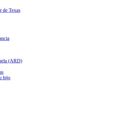
ar de Texas
ancia
cuela (ARD)
as
u hijo