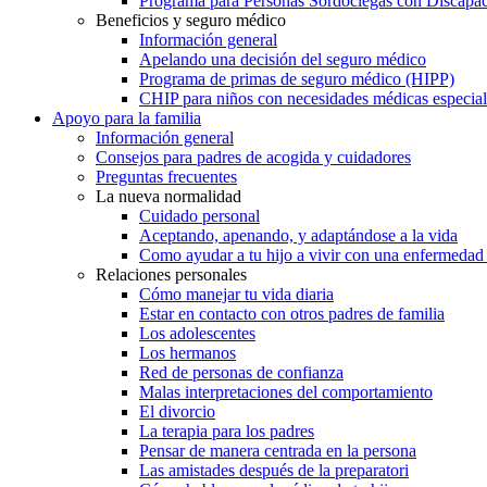
Programa para Personas Sordociegas con Discap
Beneficios y seguro médico
Información general
Apelando una decisión del seguro médico
Programa de primas de seguro médico (HIPP)
CHIP para niños con necesidades médicas especial
Apoyo para la familia
Información general
Consejos para padres de acogida y cuidadores
Preguntas frecuentes
La nueva normalidad
Cuidado personal
Aceptando, apenando, y adaptándose a la vida
Como ayudar a tu hijo a vivir con una enfermedad
Relaciones personales
Cómo manejar tu vida diaria
Estar en contacto con otros padres de familia
Los adolescentes
Los hermanos
Red de personas de confianza
Malas interpretaciones del comportamiento
El divorcio
La terapia para los padres
Pensar de manera centrada en la persona
Las amistades después de la preparatori