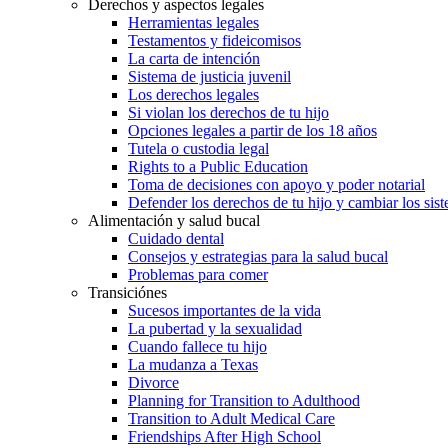
Derechos y aspectos legales
Herramientas legales
Testamentos y fideicomisos
La carta de intención
Sistema de justicia juvenil
Los derechos legales
Si violan los derechos de tu hijo
Opciones legales a partir de los 18 años
Tutela o custodia legal
Rights to a Public Education
Toma de decisiones con apoyo y poder notarial
Defender los derechos de tu hijo y cambiar los sis
Alimentación y salud bucal
Cuidado dental
Consejos y estrategias para la salud bucal
Problemas para comer
Transiciónes
Sucesos importantes de la vida
La pubertad y la sexualidad
Cuando fallece tu hijo
La mudanza a Texas
Divorce
Planning for Transition to Adulthood
Transition to Adult Medical Care
Friendships After High School