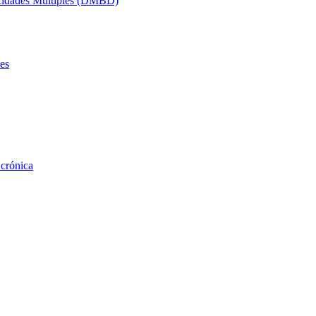
acidades Múltiples (DMBD)
es
 crónica