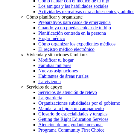
Cómo hablar con el médico de tu hijo
Los amigos y las habilidades sociales
Actividades recreativas para adolescentes y adulto
Cómo planificar y organizarte
Preparativos para casos de emergencia
Cuando ya no puedas cuidar de tu hijo
Planificación centrada en la persona
Hogar médico
Cómo organizar los expedientes médicos
El registro médico electrónico
Vivienda y situaciones familiares
Modificar tu hogar
Familias militares
Nuevas asignaciones
Habitantes de áreas rurales
La vivienda
Servicios de apoyo
Servicios de atención de relevo
La guardería
Organizaciones subsidiadas por el gobierno
Mandar a tu hijo a un campamento
Glosario de especialidades y terapias
Getting the Right Education Services
Atención de un ayudante personal
Programa Community First Choice