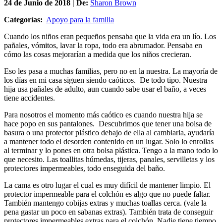
24 de
Junio
de 2018 | De:
Sharon Brown
Categorías:
Apoyo para la familia
Cuando los niños eran pequeños pensaba que la vida era un lío. Los
pañales, vómitos, lavar la ropa, todo era abrumador. Pensaba en
cómo las cosas mejorarían a medida que los niños crecieran.
Eso les pasa a muchas familias, pero no en la nuestra. La mayoría de
los días en mi casa siguen siendo caóticos. De todo tipo. Nuestra
hija usa pañales de adulto, aun cuando sabe usar el baño, a veces
tiene accidentes.
Para nosotros el momento más caótico es cuando nuestra hija se
hace popo en sus pantalones. Descubrimos que tener una bolsa de
basura o una protector plástico debajo de ella al cambiarla, ayudaría
a mantener todo el desorden contenido en un lugar. Solo lo enrollas
al terminar y lo pones en otra bolsa plástica. Tengo a la mano todo lo
que necesito. Las toallitas húmedas, tijeras, panales, servilletas y los
protectores impermeables, todo enseguida del baño.
La cama es otro lugar el cual es muy difícil de mantener limpio. El
protector impermeable para el colchón es algo que no puede faltar.
También mantengo cobijas extras y muchas toallas cerca. (vale la
pena gastar un poco en sabanas extras). También trata de conseguir
protectores impermeables extras para el colchón. Nadie tiene tiempo