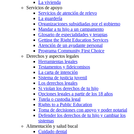
La vivienda
Servicios de apoyo
Servicios de atención de relevo
La guardería
Organizaciones subsidiadas por el gobierno
Mandar a tu hijo a un campamento
Glosario de especialidades y terapias
Getting the Right Education Services
Atención de un ayudante personal
Programa Community First Choice
Derechos y aspectos legales
Herramientas legales
Testamentos y fideicomisos
La carta de intención
Sistema de justicia juvenil
Los derechos legales
Si violan los derechos de tu hijo
Opciones legales a partir de los 18 años
Tutela o custodia legal
Rights to a Public Education
Toma de decisiones con apoyo y poder notarial
Defender los derechos de tu hijo y cambiar los
sistemas
Alimentación y salud bucal
Cuidado dental