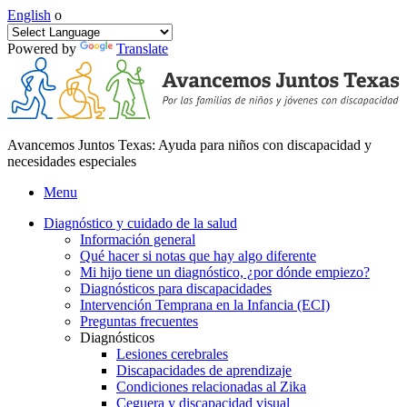
English
o
Powered by
Translate
Avancemos Juntos Texas: Ayuda para niños con discapacidad y
necesidades especiales
Menu
Diagnóstico y cuidado de la salud
Información general
Qué hacer si notas que hay algo diferente
Mi hijo tiene un diagnóstico, ¿por dónde empiezo?
Diagnósticos para discapacidades
Intervención Temprana en la Infancia (ECI)
Preguntas frecuentes
Diagnósticos
Lesiones cerebrales
Discapacidades de aprendizaje
Condiciones relacionadas al Zika
Ceguera y discapacidad visual