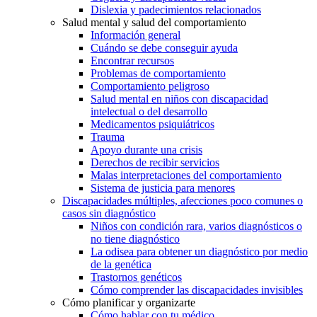
Dislexia y padecimientos relacionados
Salud mental y salud del comportamiento
Información general
Cuándo se debe conseguir ayuda
Encontrar recursos
Problemas de comportamiento
Comportamiento peligroso
Salud mental en niños con discapacidad
intelectual o del desarrollo
Medicamentos psiquiátricos
Trauma
Apoyo durante una crisis
Derechos de recibir servicios
Malas interpretaciones del comportamiento
Sistema de justicia para menores
Discapacidades múltiples, afecciones poco comunes o
casos sin diagnóstico
Niños con condición rara, varios diagnósticos o
no tiene diagnóstico
La odisea para obtener un diagnóstico por medio
de la genética
Trastornos genéticos
Cómo comprender las discapacidades invisibles
Cómo planificar y organizarte
Cómo hablar con tu médico