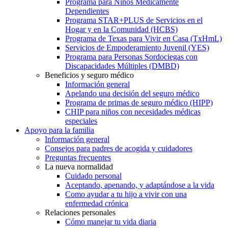
Programa para Niños Médicamente
Dependientes
Programa STAR+PLUS de Servicios en el
Hogar y en la Comunidad (HCBS)
Programa de Texas para Vivir en Casa (TxHmL)
Servicios de Empoderamiento Juvenil (YES)
Programa para Personas Sordociegas con
Discapacidades Múltiples (DMBD)
Beneficios y seguro médico
Información general
Apelando una decisión del seguro médico
Programa de primas de seguro médico (HIPP)
CHIP para niños con necesidades médicas
especiales
Apoyo para la familia
Información general
Consejos para padres de acogida y cuidadores
Preguntas frecuentes
La nueva normalidad
Cuidado personal
Aceptando, apenando, y adaptándose a la vida
Como ayudar a tu hijo a vivir con una
enfermedad crónica
Relaciones personales
Cómo manejar tu vida diaria