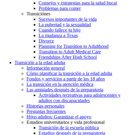
Consejos y estrategias para la salud bucal
Problemas para comer
Transiciónes
Sucesos importantes de la vida
La pubertad y la sexualidad
Cuando fallece tu hijo
La mudanza a Texas
Divorce
Planning for Transition to Adulthood
Transition to Adult Medical Care
Friendships After High School
Transición a la edad adulta
Información general
Cómo planificar la transición a la edad adulta
Fondos y servicios a partir de los 18 años
La transición en la atención médica
Las amistades después de la preparatoria
Actividades recreativas para adolescentes y
adultos con discapacidades
Historias personales
Preguntas frecuentes
Hijos adultos: Garantizar el apoyo
Estudios universitarios y vida profesional
Transición de la escuela pública
Estudios después de la preparatoria