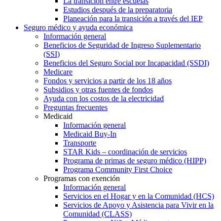
La transición entre escuelas
Estudios después de la preparatoria
Planeación para la transición a través del IEP
Seguro médico y ayuda económica
Información general
Beneficios de Seguridad de Ingreso Suplementario
(SSI)
Beneficios del Seguro Social por Incapacidad (SSDI)
Medicare
Fondos y servicios a partir de los 18 años
Subsidios y otras fuentes de fondos
Ayuda con los costos de la electricidad
Preguntas frecuentes
Medicaid
Información general
Medicaid Buy-In
Transporte
STAR Kids – coordinación de servicios
Programa de primas de seguro médico (HIPP)
Programa Community First Choice
Programas con exención
Información general
Servicios en el Hogar y en la Comunidad (HCS)
Servicios de Apoyo y Asistencia para Vivir en la
Comunidad (CLASS)