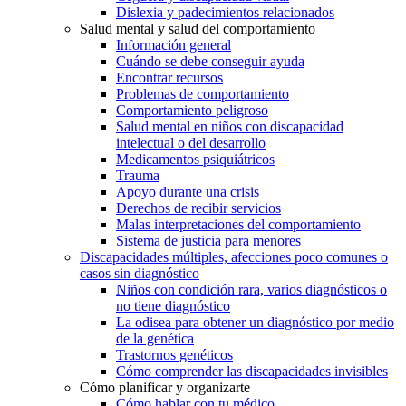
Dislexia y padecimientos relacionados
Salud mental y salud del comportamiento
Información general
Cuándo se debe conseguir ayuda
Encontrar recursos
Problemas de comportamiento
Comportamiento peligroso
Salud mental en niños con discapacidad
intelectual o del desarrollo
Medicamentos psiquiátricos
Trauma
Apoyo durante una crisis
Derechos de recibir servicios
Malas interpretaciones del comportamiento
Sistema de justicia para menores
Discapacidades múltiples, afecciones poco comunes o
casos sin diagnóstico
Niños con condición rara, varios diagnósticos o
no tiene diagnóstico
La odisea para obtener un diagnóstico por medio
de la genética
Trastornos genéticos
Cómo comprender las discapacidades invisibles
Cómo planificar y organizarte
Cómo hablar con tu médico