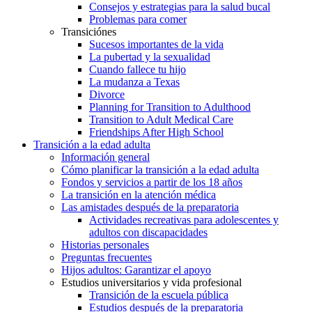
Consejos y estrategias para la salud bucal
Problemas para comer
Transiciónes
Sucesos importantes de la vida
La pubertad y la sexualidad
Cuando fallece tu hijo
La mudanza a Texas
Divorce
Planning for Transition to Adulthood
Transition to Adult Medical Care
Friendships After High School
Transición a la edad adulta
Información general
Cómo planificar la transición a la edad adulta
Fondos y servicios a partir de los 18 años
La transición en la atención médica
Las amistades después de la preparatoria
Actividades recreativas para adolescentes y
adultos con discapacidades
Historias personales
Preguntas frecuentes
Hijos adultos: Garantizar el apoyo
Estudios universitarios y vida profesional
Transición de la escuela pública
Estudios después de la preparatoria