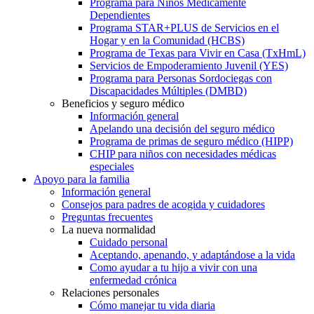
Programa para Niños Médicamente
Dependientes
Programa STAR+PLUS de Servicios en el
Hogar y en la Comunidad (HCBS)
Programa de Texas para Vivir en Casa (TxHmL)
Servicios de Empoderamiento Juvenil (YES)
Programa para Personas Sordociegas con
Discapacidades Múltiples (DMBD)
Beneficios y seguro médico
Información general
Apelando una decisión del seguro médico
Programa de primas de seguro médico (HIPP)
CHIP para niños con necesidades médicas
especiales
Apoyo para la familia
Información general
Consejos para padres de acogida y cuidadores
Preguntas frecuentes
La nueva normalidad
Cuidado personal
Aceptando, apenando, y adaptándose a la vida
Como ayudar a tu hijo a vivir con una
enfermedad crónica
Relaciones personales
Cómo manejar tu vida diaria