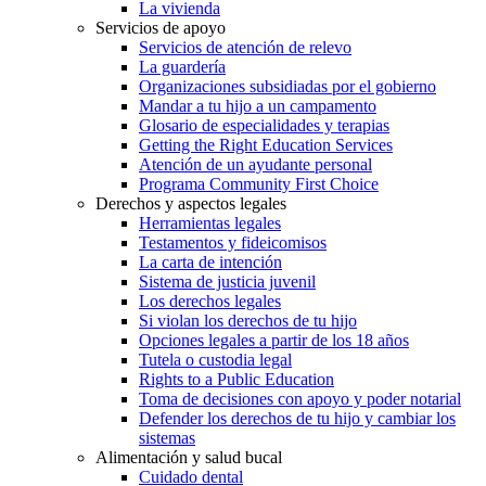
La vivienda
Servicios de apoyo
Servicios de atención de relevo
La guardería
Organizaciones subsidiadas por el gobierno
Mandar a tu hijo a un campamento
Glosario de especialidades y terapias
Getting the Right Education Services
Atención de un ayudante personal
Programa Community First Choice
Derechos y aspectos legales
Herramientas legales
Testamentos y fideicomisos
La carta de intención
Sistema de justicia juvenil
Los derechos legales
Si violan los derechos de tu hijo
Opciones legales a partir de los 18 años
Tutela o custodia legal
Rights to a Public Education
Toma de decisiones con apoyo y poder notarial
Defender los derechos de tu hijo y cambiar los
sistemas
Alimentación y salud bucal
Cuidado dental