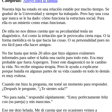
Categorías:
Apoyo para la familia
Nuestra hija ha estado en una relación estable por mucho tiempo. Se
graduó de la Universidad y siempre ha trabajado. Pero hay una cosa
que nunca se le ha dado: cómo funciona la estructura social. Para
ella es un misterio como estas funcionan.
De niña no nos dimos cuenta que su peculiaridad tenía un
diagnóstico. Así como la irritación que le provocaba cierta ropa. O la
forma metódica en la que hacia las cosas. O su personalidad pues no
era fácil para ella hacer amigos.
No fue hasta que tenía 20 años que hizo algunos exámenes
informales para saber si había una razón para todo esto. Era muy
probable que fuera Aspergers. Tener este diagnosticó no le cambio
la vida. No recibe ninguna terapia. Pero le ayuda a explicarse
porque batalla en algunas partes de su vida cuando en todo lo demás
es muy exitosa.
Cuando me hizo la pregunta, me tomé un momento para responder.
¿Después le pregunte, “¿Te sientes sola?”
“No para nada,” respondió rápidamente. “Estoy perfectamente feliz
con (su pareja) y mis mascotas.”
Eso me dejo helada. Me di cuenta que en ocasiones vemos a