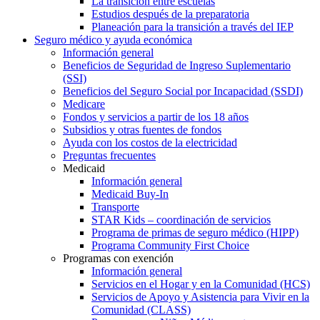
La transición entre escuelas
Estudios después de la preparatoria
Planeación para la transición a través del IEP
Seguro médico y ayuda económica
Información general
Beneficios de Seguridad de Ingreso Suplementario
(SSI)
Beneficios del Seguro Social por Incapacidad (SSDI)
Medicare
Fondos y servicios a partir de los 18 años
Subsidios y otras fuentes de fondos
Ayuda con los costos de la electricidad
Preguntas frecuentes
Medicaid
Información general
Medicaid Buy-In
Transporte
STAR Kids – coordinación de servicios
Programa de primas de seguro médico (HIPP)
Programa Community First Choice
Programas con exención
Información general
Servicios en el Hogar y en la Comunidad (HCS)
Servicios de Apoyo y Asistencia para Vivir en la
Comunidad (CLASS)