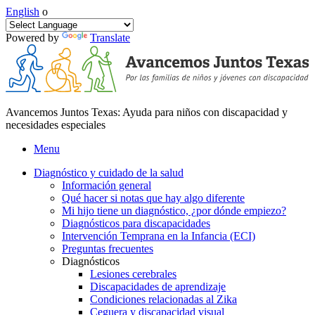
English
o
Powered by
Translate
Avancemos Juntos Texas: Ayuda para niños con discapacidad y
necesidades especiales
Menu
Diagnóstico y cuidado de la salud
Información general
Qué hacer si notas que hay algo diferente
Mi hijo tiene un diagnóstico, ¿por dónde empiezo?
Diagnósticos para discapacidades
Intervención Temprana en la Infancia (ECI)
Preguntas frecuentes
Diagnósticos
Lesiones cerebrales
Discapacidades de aprendizaje
Condiciones relacionadas al Zika
Ceguera y discapacidad visual