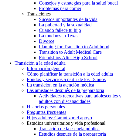
Consejos y estrategias para la salud bucal
Problemas para comer
Transiciónes
Sucesos importantes de la vida
La pubertad y la sexualidad
Cuando fallece tu hijo
La mudanza a Texas
Divorce
Planning for Transition to Adulthood
Transition to Adult Medical Care
Friendships After High School
Transición a la edad adulta
Información general
Cómo planificar la transición a la edad adulta
Fondos y servicios a partir de los 18 años
La transición en la atención médica
Las amistades después de la preparatoria
Actividades recreativas para adolescentes y
adultos con discapacidades
Historias personales
Preguntas frecuentes
Hijos adultos: Garantizar el apoyo
Estudios universitarios y vida profesional
Transición de la escuela pública
Estudios después de la preparatoria