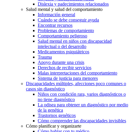
Dislexia y padecimientos relacionados
Salud mental y salud del comportamiento
Información general
Cuándo se debe conseguir ayuda
Encontrar recursos
Problemas de comportamiento
Comportamiento peligroso
Salud mental en niños con discapacidad
intelectual o del desarrollo
Medicamentos psiquiátricos
Trauma
Apoyo durante una crisis
Derechos de recibir servicios
Malas interpretaciones del comportamiento
Sistema de justicia para menores
Discapacidades múltiples, afecciones poco comunes o
casos sin diagnóstico
Niños con condición rara, varios diagnósticos o
no tiene diagnóstico
La odisea para obtener un diagnóstico por medio
de la genética
Trastornos genéticos
Cómo comprender las discapacidades invisibles
Cómo planificar y organizarte
Cómo hablar con tu médico