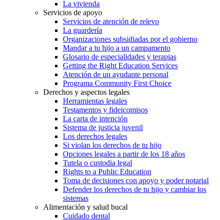
La vivienda
Servicios de apoyo
Servicios de atención de relevo
La guardería
Organizaciones subsidiadas por el gobierno
Mandar a tu hijo a un campamento
Glosario de especialidades y terapias
Getting the Right Education Services
Atención de un ayudante personal
Programa Community First Choice
Derechos y aspectos legales
Herramientas legales
Testamentos y fideicomisos
La carta de intención
Sistema de justicia juvenil
Los derechos legales
Si violan los derechos de tu hijo
Opciones legales a partir de los 18 años
Tutela o custodia legal
Rights to a Public Education
Toma de decisiones con apoyo y poder notarial
Defender los derechos de tu hijo y cambiar los
sistemas
Alimentación y salud bucal
Cuidado dental