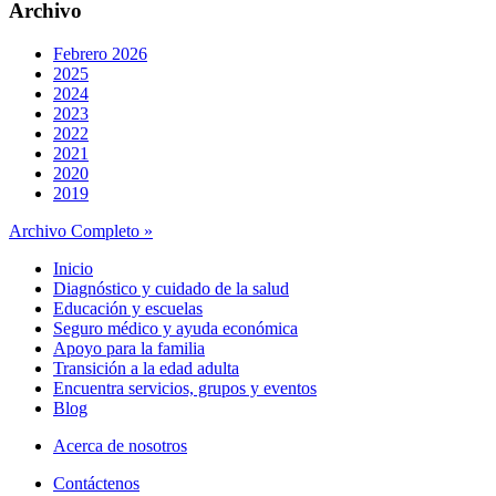
Archivo
Febrero 2026
2025
2024
2023
2022
2021
2020
2019
Archivo Completo »
Inicio
Diagnóstico y cuidado de la salud
Educación y escuelas
Seguro médico y ayuda económica
Apoyo para la familia
Transición a la edad adulta
Encuentra servicios, grupos y eventos
Blog
Acerca de nosotros
Contáctenos