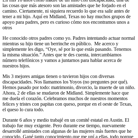
las cosas que más atesoro son las amistades que he forjado en el
camino. Ciertamente, ni siquiera recuerdo lo que era salir antes de
tener a mi hijo. Aquí en Midland, Texas no hay muchos grupos de
apoyo para padres, pero es curioso cómo nos encontramos unos a
otros
He conocido otros padres como yo. Padres intentando actuar normal
mientras su hijo tiene un berrinche en público. Me acerco y
simplemente les digo, “Oye, sé por lo que estás pasando. Tenemos
la misma situación.” Antes que te des cuenta, intercambiamos
número telefónicos y vamos a juntarnos para hablar acerca de
nuestros hijos.
Mis 3 mejores amigas tienen o tuvieron hijos con diversas
discapacidades. Nos llamamos los Yoyos (no preguntes por qué).
Hemos pasado por todo: matrimonio, divorcio, la muerte de un niño.
Ahora, 2 de ellas se mudaron de Midland. Simplemente hace que
me duela el corazón. Celebramos muchos de nuestros momentos
felices y tristes con papitas con queso, porque en el oeste de Texas,
el queso lo cura todo.
Durante 6 años y medio trabajé en un comité estatal en Austin. El
trabajo fue muy exigente. Pero durante ese tiempo, nuevamente
desarrollé amistades con algunas de las mujeres más fuertes que he
conocido. Gané tanto conocimiento que me uní a ellas, todo porque