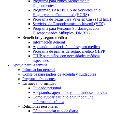
Programa para Niños Médicamente
Dependientes
Programa STAR+PLUS de Servicios en el
Hogar y en la Comunidad (HCBS)
Programa de Texas para Vivir en Casa (TxHmL)
Servicios de Empoderamiento Juvenil (YES)
Programa para Personas Sordociegas con
Discapacidades Múltiples (DMBD)
Beneficios y seguro médico
Información general
Apelando una decisión del seguro médico
Programa de primas de seguro médico (HIPP)
CHIP para niños con necesidades médicas
especiales
Apoyo para la familia
Información general
Consejos para padres de acogida y cuidadores
Preguntas frecuentes
La nueva normalidad
Cuidado personal
Aceptando, apenando, y adaptándose a la vida
Como ayudar a tu hijo a vivir con una
enfermedad crónica
Relaciones personales
Cómo manejar tu vida diaria