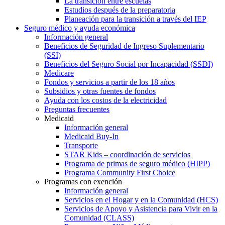
La transición entre escuelas
Estudios después de la preparatoria
Planeación para la transición a través del IEP
Seguro médico y ayuda económica
Información general
Beneficios de Seguridad de Ingreso Suplementario
(SSI)
Beneficios del Seguro Social por Incapacidad (SSDI)
Medicare
Fondos y servicios a partir de los 18 años
Subsidios y otras fuentes de fondos
Ayuda con los costos de la electricidad
Preguntas frecuentes
Medicaid
Información general
Medicaid Buy-In
Transporte
STAR Kids – coordinación de servicios
Programa de primas de seguro médico (HIPP)
Programa Community First Choice
Programas con exención
Información general
Servicios en el Hogar y en la Comunidad (HCS)
Servicios de Apoyo y Asistencia para Vivir en la
Comunidad (CLASS)