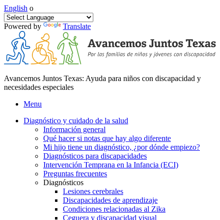
English
o
Powered by
Translate
Avancemos Juntos Texas: Ayuda para niños con discapacidad y
necesidades especiales
Menu
Diagnóstico y cuidado de la salud
Información general
Qué hacer si notas que hay algo diferente
Mi hijo tiene un diagnóstico, ¿por dónde empiezo?
Diagnósticos para discapacidades
Intervención Temprana en la Infancia (ECI)
Preguntas frecuentes
Diagnósticos
Lesiones cerebrales
Discapacidades de aprendizaje
Condiciones relacionadas al Zika
Ceguera y discapacidad visual