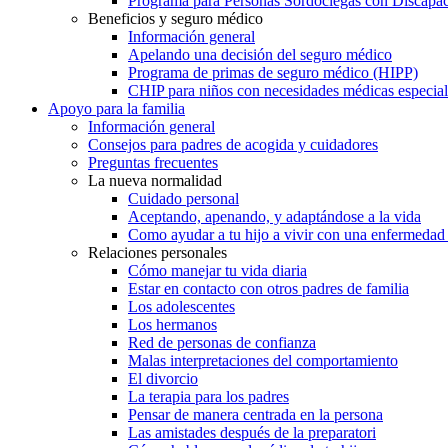
Programa para Personas Sordociegas con Discap
Beneficios y seguro médico
Información general
Apelando una decisión del seguro médico
Programa de primas de seguro médico (HIPP)
CHIP para niños con necesidades médicas especial
Apoyo para la familia
Información general
Consejos para padres de acogida y cuidadores
Preguntas frecuentes
La nueva normalidad
Cuidado personal
Aceptando, apenando, y adaptándose a la vida
Como ayudar a tu hijo a vivir con una enfermedad
Relaciones personales
Cómo manejar tu vida diaria
Estar en contacto con otros padres de familia
Los adolescentes
Los hermanos
Red de personas de confianza
Malas interpretaciones del comportamiento
El divorcio
La terapia para los padres
Pensar de manera centrada en la persona
Las amistades después de la preparatori