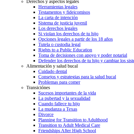
Derechos y aspectos legales
Herramientas legales
Testamentos y fideicomisos
La carta de intención
Sistema de justicia juvenil
Los derechos legales
Si violan los derechos de tu hijo
Opciones legales a partir de los 18 años
Tutela o custodia legal
Rights to a Public Education
Toma de decisiones con apoyo y poder notarial
Defender los derechos de tu hijo y cambiar los sis
Alimentación y salud bucal
Cuidado dental
Consejos y estrategias para la salud bucal
Problemas para comer
Transiciónes
Sucesos importantes de la vida
La pubertad y la sexualidad
Cuando fallece tu hijo
La mudanza a Texas
Divorce
Planning for Transition to Adulthood
Transition to Adult Medical Care
Friendships After High School