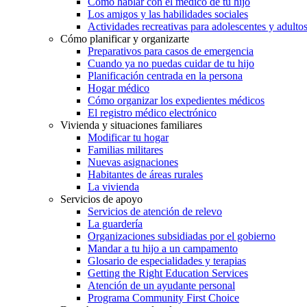
Cómo hablar con el médico de tu hijo
Los amigos y las habilidades sociales
Actividades recreativas para adolescentes y adulto
Cómo planificar y organizarte
Preparativos para casos de emergencia
Cuando ya no puedas cuidar de tu hijo
Planificación centrada en la persona
Hogar médico
Cómo organizar los expedientes médicos
El registro médico electrónico
Vivienda y situaciones familiares
Modificar tu hogar
Familias militares
Nuevas asignaciones
Habitantes de áreas rurales
La vivienda
Servicios de apoyo
Servicios de atención de relevo
La guardería
Organizaciones subsidiadas por el gobierno
Mandar a tu hijo a un campamento
Glosario de especialidades y terapias
Getting the Right Education Services
Atención de un ayudante personal
Programa Community First Choice