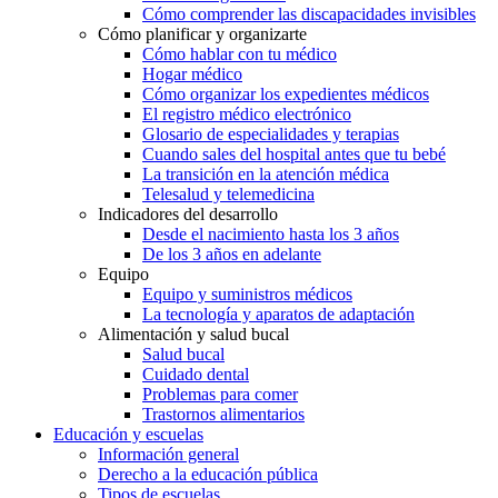
Cómo comprender las discapacidades invisibles
Cómo planificar y organizarte
Cómo hablar con tu médico
Hogar médico
Cómo organizar los expedientes médicos
El registro médico electrónico
Glosario de especialidades y terapias
Cuando sales del hospital antes que tu bebé
La transición en la atención médica
Telesalud y telemedicina
Indicadores del desarrollo
Desde el nacimiento hasta los 3 años
De los 3 años en adelante
Equipo
Equipo y suministros médicos
La tecnología y aparatos de adaptación
Alimentación y salud bucal
Salud bucal
Cuidado dental
Problemas para comer
Trastornos alimentarios
Educación y escuelas
Información general
Derecho a la educación pública
Tipos de escuelas