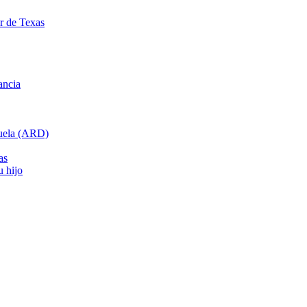
ar de Texas
ancia
cuela (ARD)
as
u hijo