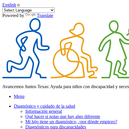
English
o
Powered by
Translate
Avancemos Juntos Texas: Ayuda para niños con discapacidad y neces
Menu
Diagnóstico y cuidado de la salud
Información general
Qué hacer si notas que hay algo diferente
Mi hijo tiene un diagnóstico, ¿por dónde empiezo?
Diagnósticos para discapacidades