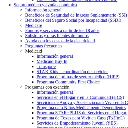
Seguro médico y ayuda económica
Información general
Beneficios de Seguridad de Ingreso Suplementario (SSI)
Beneficios del Seguro Social por Incapacidad (SSDI)
Medicare
Fondos y servicios a partir de los 18 años
Subsidios y otras fuentes de fondos
Ayuda con los costos de la electricidad
Preguntas frecuentes
Medicaid
Información general
Medicaid Buy-In
Transporte
STAR Kids – coordinación de servicios
Programa de primas de seguro médico (HIPP)
Programa Community First Choice
Programas con exención
Información general
Servicios en el Hogar y en la Comunidad (HCS)
Servicios de Apoyo y Asistencia para Vivir en l
Programa para Niños Médicamente Dependientes
Programa STAR+PLUS de Servicios en el Hogar
Programa de Texas para Vivir en Casa (TxHmL)
Servicios de Empoderamiento Juvenil (YES)