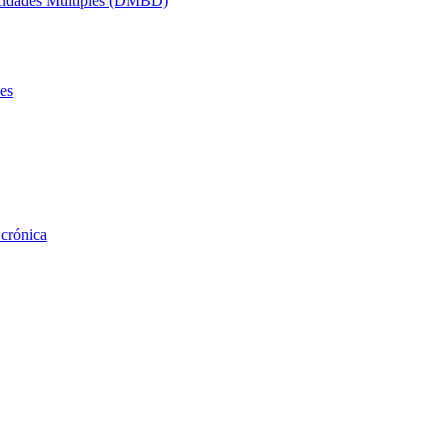
acidades Múltiples (DMBD)
es
 crónica