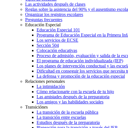
Las actividades después de clases
Reglas sobre la asistencia del 90% y el ausentismo escol
Organizar los registros escolares
Preguntas frecuentes
Educación Especial
Educación Especial 101
Programa de Educación Especial en la Primera Inf
Los servicios de ECSE
Sección 504
Colocación educativas
Proceso de admisión, evaluación y salida de la es
El programa de educación individualizada (IEP)
Los planes de intervención conductual y las escuel
Dificultad en conseguir los servicios que necesita t
La defensa y promoción de la educación especial
Relaciones personales
La intimidación
Cómo relacionarte con la escuela de tu hijo
Las amistades después de la preparatoria
Los amigos y las habilidades sociales
Transiciónes
La transición de la escuela pública
La transición entre escuelas
Estudios después de la preparatoria
Planeación para la transición a través del IEP