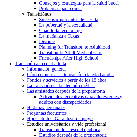
Consejos y estrategias para la salud bucal
Problemas para comer
Transiciónes
Sucesos importantes de la vida
La pubertad y la sexualidad
Cuando fallece tu hijo
La mudanza a Texas
Divorce
Planning for Transition to Adulthood
Transition to Adult Medical Care
Friendships After High School
Transición a la edad adulta
Información general
Cómo planificar la transición a la edad adulta
Fondos y servicios a partir de los 18 años
La transición en la atención médica
Las amistades después de la preparatoria
Actividades recreativas para adolescentes y
adultos con discapacidades
Historias personales
Preguntas frecuentes
Hijos adultos: Garantizar el apoyo
Estudios universitarios y vida profesional
Transición de la escuela pública
Estudios después de la preparatoria