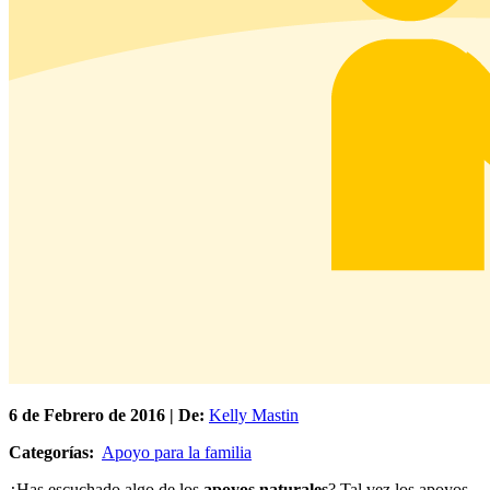
6 de
Febrero
de 2016 | De:
Kelly Mastin
Categorías:
Apoyo para la familia
¿Has escuchado algo de los
apoyos naturales
? Tal vez los apoyos