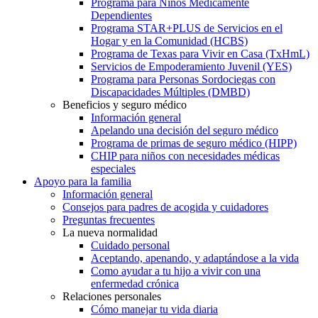
Programa para Niños Médicamente
Dependientes
Programa STAR+PLUS de Servicios en el
Hogar y en la Comunidad (HCBS)
Programa de Texas para Vivir en Casa (TxHmL)
Servicios de Empoderamiento Juvenil (YES)
Programa para Personas Sordociegas con
Discapacidades Múltiples (DMBD)
Beneficios y seguro médico
Información general
Apelando una decisión del seguro médico
Programa de primas de seguro médico (HIPP)
CHIP para niños con necesidades médicas
especiales
Apoyo para la familia
Información general
Consejos para padres de acogida y cuidadores
Preguntas frecuentes
La nueva normalidad
Cuidado personal
Aceptando, apenando, y adaptándose a la vida
Como ayudar a tu hijo a vivir con una
enfermedad crónica
Relaciones personales
Cómo manejar tu vida diaria