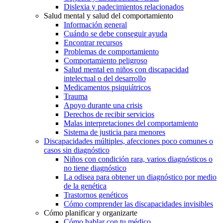
Dislexia y padecimientos relacionados
Salud mental y salud del comportamiento
Información general
Cuándo se debe conseguir ayuda
Encontrar recursos
Problemas de comportamiento
Comportamiento peligroso
Salud mental en niños con discapacidad
intelectual o del desarrollo
Medicamentos psiquiátricos
Trauma
Apoyo durante una crisis
Derechos de recibir servicios
Malas interpretaciones del comportamiento
Sistema de justicia para menores
Discapacidades múltiples, afecciones poco comunes o
casos sin diagnóstico
Niños con condición rara, varios diagnósticos o
no tiene diagnóstico
La odisea para obtener un diagnóstico por medio
de la genética
Trastornos genéticos
Cómo comprender las discapacidades invisibles
Cómo planificar y organizarte
Cómo hablar con tu médico