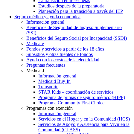
La transición entre escuelas
Estudios después de la preparatoria
Planeación para la transición a través del IEP
Seguro médico y ayuda económica
Información general
Beneficios de Seguridad de Ingreso Suplementario
(SSI)
Beneficios del Seguro Social por Incapacidad (SSDI)
Medicare
Fondos y servicios a partir de los 18 años
Subsidios y otras fuentes de fondos
Ayuda con los costos de la electricidad
Preguntas frecuentes
Medicaid
Información general
Medicaid Buy-In
Transporte
STAR Kids – coordinación de servicios
Programa de primas de seguro médico (HIPP)
Programa Community First Choice
Programas con exención
Información general
Servicios en el Hogar y en la Comunidad (HCS)
Servicios de Apoyo y Asistencia para Vivir en la
Comunidad (CLASS)