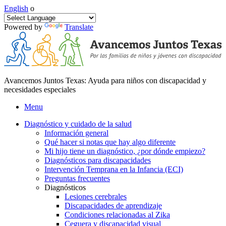
English
o
Powered by
Translate
Avancemos Juntos Texas: Ayuda para niños con discapacidad y
necesidades especiales
Menu
Diagnóstico y cuidado de la salud
Información general
Qué hacer si notas que hay algo diferente
Mi hijo tiene un diagnóstico, ¿por dónde empiezo?
Diagnósticos para discapacidades
Intervención Temprana en la Infancia (ECI)
Preguntas frecuentes
Diagnósticos
Lesiones cerebrales
Discapacidades de aprendizaje
Condiciones relacionadas al Zika
Ceguera y discapacidad visual