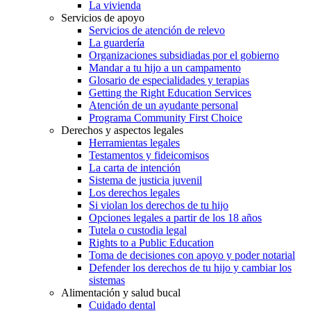
La vivienda
Servicios de apoyo
Servicios de atención de relevo
La guardería
Organizaciones subsidiadas por el gobierno
Mandar a tu hijo a un campamento
Glosario de especialidades y terapias
Getting the Right Education Services
Atención de un ayudante personal
Programa Community First Choice
Derechos y aspectos legales
Herramientas legales
Testamentos y fideicomisos
La carta de intención
Sistema de justicia juvenil
Los derechos legales
Si violan los derechos de tu hijo
Opciones legales a partir de los 18 años
Tutela o custodia legal
Rights to a Public Education
Toma de decisiones con apoyo y poder notarial
Defender los derechos de tu hijo y cambiar los
sistemas
Alimentación y salud bucal
Cuidado dental