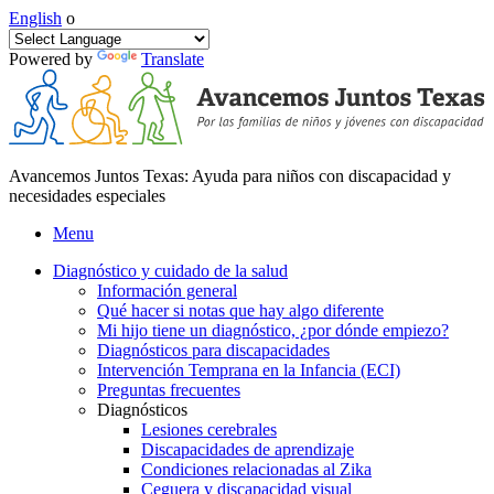
English
o
Powered by
Translate
Avancemos Juntos Texas: Ayuda para niños con discapacidad y
necesidades especiales
Menu
Diagnóstico y cuidado de la salud
Información general
Qué hacer si notas que hay algo diferente
Mi hijo tiene un diagnóstico, ¿por dónde empiezo?
Diagnósticos para discapacidades
Intervención Temprana en la Infancia (ECI)
Preguntas frecuentes
Diagnósticos
Lesiones cerebrales
Discapacidades de aprendizaje
Condiciones relacionadas al Zika
Ceguera y discapacidad visual