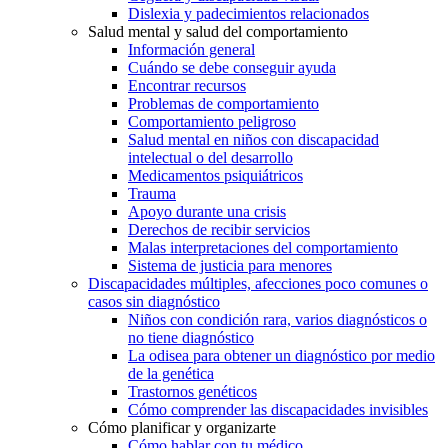
Dislexia y padecimientos relacionados
Salud mental y salud del comportamiento
Información general
Cuándo se debe conseguir ayuda
Encontrar recursos
Problemas de comportamiento
Comportamiento peligroso
Salud mental en niños con discapacidad
intelectual o del desarrollo
Medicamentos psiquiátricos
Trauma
Apoyo durante una crisis
Derechos de recibir servicios
Malas interpretaciones del comportamiento
Sistema de justicia para menores
Discapacidades múltiples, afecciones poco comunes o
casos sin diagnóstico
Niños con condición rara, varios diagnósticos o
no tiene diagnóstico
La odisea para obtener un diagnóstico por medio
de la genética
Trastornos genéticos
Cómo comprender las discapacidades invisibles
Cómo planificar y organizarte
Cómo hablar con tu médico