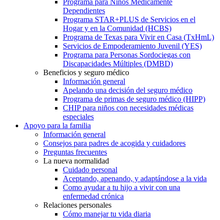
Programa para Niños Médicamente
Dependientes
Programa STAR+PLUS de Servicios en el
Hogar y en la Comunidad (HCBS)
Programa de Texas para Vivir en Casa (TxHmL)
Servicios de Empoderamiento Juvenil (YES)
Programa para Personas Sordociegas con
Discapacidades Múltiples (DMBD)
Beneficios y seguro médico
Información general
Apelando una decisión del seguro médico
Programa de primas de seguro médico (HIPP)
CHIP para niños con necesidades médicas
especiales
Apoyo para la familia
Información general
Consejos para padres de acogida y cuidadores
Preguntas frecuentes
La nueva normalidad
Cuidado personal
Aceptando, apenando, y adaptándose a la vida
Como ayudar a tu hijo a vivir con una
enfermedad crónica
Relaciones personales
Cómo manejar tu vida diaria