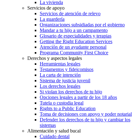
La vivienda
Servicios de apoyo
Servicios de atención de relevo
La guardería
Organizaciones subsidiadas por el gobierno
Mandar a tu hijo a un campamento
Glosario de especialidades y terapias
Getting the Right Education Services
Atención de un ayudante personal
Programa Community First Choice
Derechos y aspectos legales
Herramientas legales
Testamentos y fideicomisos
La carta de intención
Sistema de justicia juvenil
Los derechos legales
Si violan los derechos de tu hijo
Opciones legales a partir de los 18 años
Tutela o custodia legal
Rights to a Public Education
Toma de decisiones con apoyo y poder notarial
Defender los derechos de tu hijo y cambiar los
sistemas
Alimentación y salud bucal
Cuidado dental