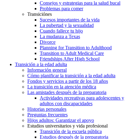
Consejos y estrategias para la salud bucal
Problemas para comer
Transiciónes
Sucesos importantes de la vida
La pubertad y la sexualidad
Cuando fallece tu hijo
La mudanza a Texas
Divorce
Planning for Transition to Adulthood
Transition to Adult Medical Care
Friendships After High School
Transición a la edad adulta
Información general
Cómo planificar la transición a la edad adulta
Fondos y servicios a partir de los 18 años
La transición en la atención médica
Las amistades después de la preparatoria
Actividades recreativas para adolescentes y
adultos con discapacidades
Historias personales
Preguntas frecuentes
Hijos adultos: Garantizar el apoyo
Estudios universitarios y vida profesional
Transición de la escuela pública
Estudios después de la preparatoria