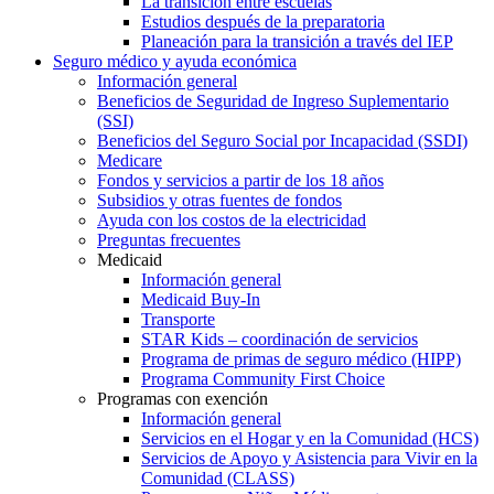
La transición entre escuelas
Estudios después de la preparatoria
Planeación para la transición a través del IEP
Seguro médico y ayuda económica
Información general
Beneficios de Seguridad de Ingreso Suplementario
(SSI)
Beneficios del Seguro Social por Incapacidad (SSDI)
Medicare
Fondos y servicios a partir de los 18 años
Subsidios y otras fuentes de fondos
Ayuda con los costos de la electricidad
Preguntas frecuentes
Medicaid
Información general
Medicaid Buy-In
Transporte
STAR Kids – coordinación de servicios
Programa de primas de seguro médico (HIPP)
Programa Community First Choice
Programas con exención
Información general
Servicios en el Hogar y en la Comunidad (HCS)
Servicios de Apoyo y Asistencia para Vivir en la
Comunidad (CLASS)