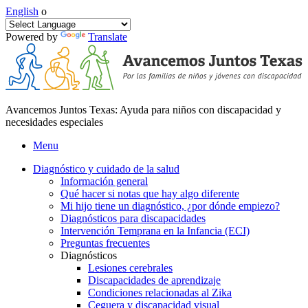
English
o
Powered by
Translate
Avancemos Juntos Texas: Ayuda para niños con discapacidad y
necesidades especiales
Menu
Diagnóstico y cuidado de la salud
Información general
Qué hacer si notas que hay algo diferente
Mi hijo tiene un diagnóstico, ¿por dónde empiezo?
Diagnósticos para discapacidades
Intervención Temprana en la Infancia (ECI)
Preguntas frecuentes
Diagnósticos
Lesiones cerebrales
Discapacidades de aprendizaje
Condiciones relacionadas al Zika
Ceguera y discapacidad visual