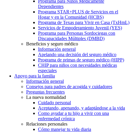
Programa para Niños Médicamente
Dependientes
Programa STAR+PLUS de Servicios en el
Hogar y en la Comunidad (HCBS)
Programa de Texas para Vivir en Casa (TxHmL)
Servicios de Empoderamiento Juvenil (YES)
Programa para Personas Sordociegas con
Discapacidades Múltiples (DMBD)
Beneficios y seguro médico
Información general
Apelando una decisión del seguro médico
Programa de primas de seguro médico (HIPP)
CHIP para niños con necesidades médicas
especiales
Apoyo para la familia
Información general
Consejos para padres de acogida y cuidadores
Preguntas frecuentes
La nueva normalidad
Cuidado personal
Aceptando, apenando, y adaptándose a la vida
Como ayudar a tu hijo a vivir con una
enfermedad crónica
Relaciones personales
Cómo manejar tu vida diaria