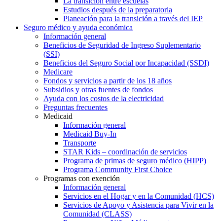
La transición entre escuelas
Estudios después de la preparatoria
Planeación para la transición a través del IEP
Seguro médico y ayuda económica
Información general
Beneficios de Seguridad de Ingreso Suplementario
(SSI)
Beneficios del Seguro Social por Incapacidad (SSDI)
Medicare
Fondos y servicios a partir de los 18 años
Subsidios y otras fuentes de fondos
Ayuda con los costos de la electricidad
Preguntas frecuentes
Medicaid
Información general
Medicaid Buy-In
Transporte
STAR Kids – coordinación de servicios
Programa de primas de seguro médico (HIPP)
Programa Community First Choice
Programas con exención
Información general
Servicios en el Hogar y en la Comunidad (HCS)
Servicios de Apoyo y Asistencia para Vivir en la
Comunidad (CLASS)