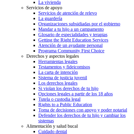
La vivienda
Servicios de apoyo
Servicios de atención de relevo
La guardería
Organizaciones subsidiadas por el gobierno
Mandar a tu hijo a un campamento
Glosario de especialidades y terapias
Getting the Right Education Services
Atención de un ayudante personal
Programa Community First Choice
Derechos y aspectos legales
Herramientas legales
Testamentos y fideicomisos
La carta de intención
Sistema de justicia juvenil
Los derechos legales
Si violan los derechos de tu hijo
Opciones legales a partir de los 18 años
Tutela o custodia legal
Rights to a Public Education
Toma de decisiones con apoyo y poder notarial
Defender los derechos de tu hijo y cambiar los
sistemas
Alimentación y salud bucal
Cuidado dental