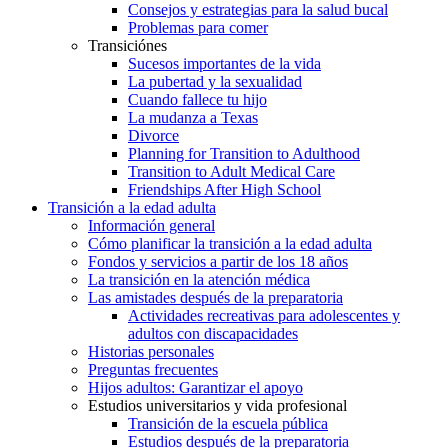
Consejos y estrategias para la salud bucal
Problemas para comer
Transiciónes
Sucesos importantes de la vida
La pubertad y la sexualidad
Cuando fallece tu hijo
La mudanza a Texas
Divorce
Planning for Transition to Adulthood
Transition to Adult Medical Care
Friendships After High School
Transición a la edad adulta
Información general
Cómo planificar la transición a la edad adulta
Fondos y servicios a partir de los 18 años
La transición en la atención médica
Las amistades después de la preparatoria
Actividades recreativas para adolescentes y
adultos con discapacidades
Historias personales
Preguntas frecuentes
Hijos adultos: Garantizar el apoyo
Estudios universitarios y vida profesional
Transición de la escuela pública
Estudios después de la preparatoria