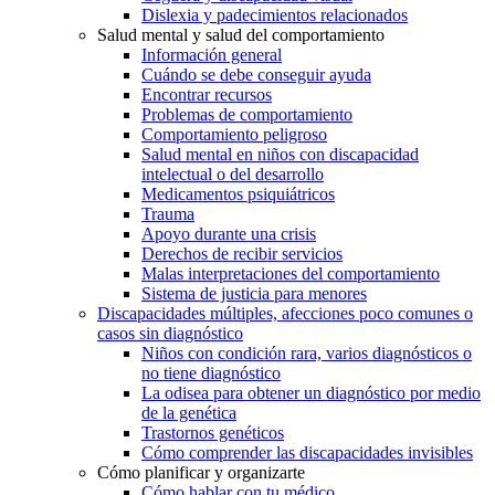
Dislexia y padecimientos relacionados
Salud mental y salud del comportamiento
Información general
Cuándo se debe conseguir ayuda
Encontrar recursos
Problemas de comportamiento
Comportamiento peligroso
Salud mental en niños con discapacidad
intelectual o del desarrollo
Medicamentos psiquiátricos
Trauma
Apoyo durante una crisis
Derechos de recibir servicios
Malas interpretaciones del comportamiento
Sistema de justicia para menores
Discapacidades múltiples, afecciones poco comunes o
casos sin diagnóstico
Niños con condición rara, varios diagnósticos o
no tiene diagnóstico
La odisea para obtener un diagnóstico por medio
de la genética
Trastornos genéticos
Cómo comprender las discapacidades invisibles
Cómo planificar y organizarte
Cómo hablar con tu médico