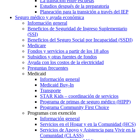
La transición entre escuelas
Estudios después de la preparatoria
Planeación para la transición a través del IEP
Seguro médico y ayuda económica
Información general
Beneficios de Seguridad de Ingreso Suplementario
(SSI)
Beneficios del Seguro Social por Incapacidad (SSDI)
Medicare
Fondos y servicios a partir de los 18 años
Subsidios y otras fuentes de fondos
Ayuda con los costos de la electricidad
Preguntas frecuentes
Medicaid
Información general
Medicaid Buy-In
Transporte
STAR Kids – coordinación de servicios
Programa de primas de seguro médico (HIPP)
Programa Community First Choice
Programas con exención
Información general
Servicios en el Hogar y en la Comunidad (HCS)
Servicios de Apoyo y Asistencia para Vivir en la
Comunidad (CLASS)