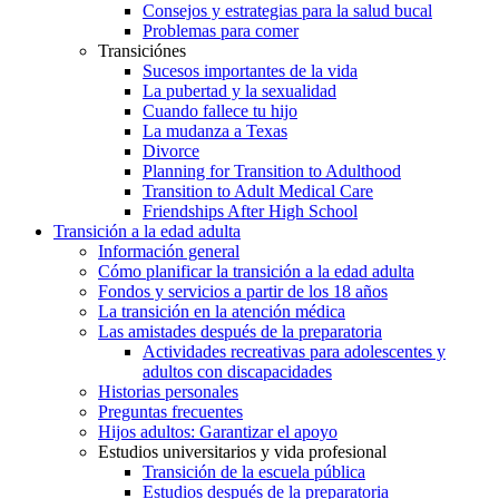
Consejos y estrategias para la salud bucal
Problemas para comer
Transiciónes
Sucesos importantes de la vida
La pubertad y la sexualidad
Cuando fallece tu hijo
La mudanza a Texas
Divorce
Planning for Transition to Adulthood
Transition to Adult Medical Care
Friendships After High School
Transición a la edad adulta
Información general
Cómo planificar la transición a la edad adulta
Fondos y servicios a partir de los 18 años
La transición en la atención médica
Las amistades después de la preparatoria
Actividades recreativas para adolescentes y
adultos con discapacidades
Historias personales
Preguntas frecuentes
Hijos adultos: Garantizar el apoyo
Estudios universitarios y vida profesional
Transición de la escuela pública
Estudios después de la preparatoria