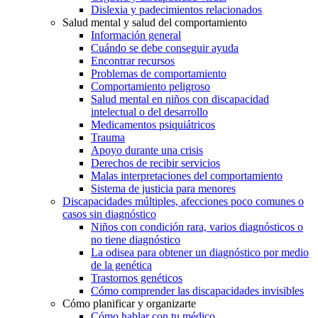
Dislexia y padecimientos relacionados
Salud mental y salud del comportamiento
Información general
Cuándo se debe conseguir ayuda
Encontrar recursos
Problemas de comportamiento
Comportamiento peligroso
Salud mental en niños con discapacidad
intelectual o del desarrollo
Medicamentos psiquiátricos
Trauma
Apoyo durante una crisis
Derechos de recibir servicios
Malas interpretaciones del comportamiento
Sistema de justicia para menores
Discapacidades múltiples, afecciones poco comunes o
casos sin diagnóstico
Niños con condición rara, varios diagnósticos o
no tiene diagnóstico
La odisea para obtener un diagnóstico por medio
de la genética
Trastornos genéticos
Cómo comprender las discapacidades invisibles
Cómo planificar y organizarte
Cómo hablar con tu médico