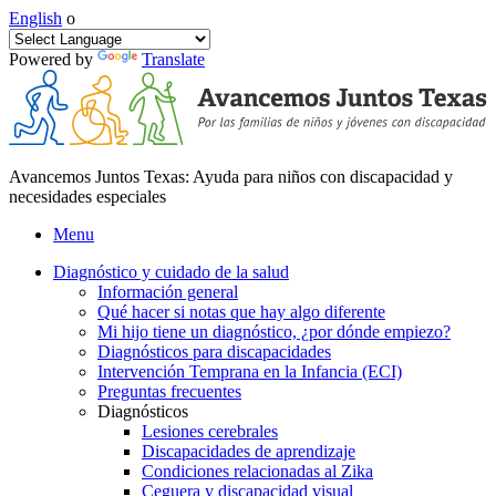
English
o
Powered by
Translate
Avancemos Juntos Texas: Ayuda para niños con discapacidad y
necesidades especiales
Menu
Diagnóstico y cuidado de la salud
Información general
Qué hacer si notas que hay algo diferente
Mi hijo tiene un diagnóstico, ¿por dónde empiezo?
Diagnósticos para discapacidades
Intervención Temprana en la Infancia (ECI)
Preguntas frecuentes
Diagnósticos
Lesiones cerebrales
Discapacidades de aprendizaje
Condiciones relacionadas al Zika
Ceguera y discapacidad visual