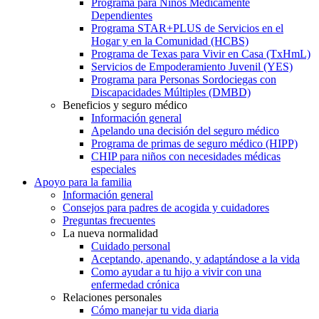
Programa para Niños Médicamente
Dependientes
Programa STAR+PLUS de Servicios en el
Hogar y en la Comunidad (HCBS)
Programa de Texas para Vivir en Casa (TxHmL)
Servicios de Empoderamiento Juvenil (YES)
Programa para Personas Sordociegas con
Discapacidades Múltiples (DMBD)
Beneficios y seguro médico
Información general
Apelando una decisión del seguro médico
Programa de primas de seguro médico (HIPP)
CHIP para niños con necesidades médicas
especiales
Apoyo para la familia
Información general
Consejos para padres de acogida y cuidadores
Preguntas frecuentes
La nueva normalidad
Cuidado personal
Aceptando, apenando, y adaptándose a la vida
Como ayudar a tu hijo a vivir con una
enfermedad crónica
Relaciones personales
Cómo manejar tu vida diaria