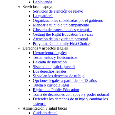
La vivienda
Servicios de apoyo
Servicios de atención de relevo
La guardería
Organizaciones subsidiadas por el gobierno
Mandar a tu hijo a un campamento
Glosario de especialidades y terapias
Getting the Right Education Services
Atención de un ayudante personal
Programa Community First Choice
Derechos y aspectos legales
Herramientas legales
Testamentos y fideicomisos
La carta de intención
Sistema de justicia juvenil
Los derechos legales
Si violan los derechos de tu hijo
Opciones legales a partir de los 18 años
Tutela o custodia legal
Rights to a Public Education
Toma de decisiones con apoyo y poder notarial
Defender los derechos de tu hijo y cambiar los
sistemas
Alimentación y salud bucal
Cuidado dental