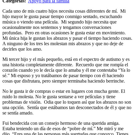
Categorías:
Apoyo para la familia
Cada uno de mis cuatro hijos necesita cosas diferentes de mí. Mi
hijo mayor le gusta pasar tiempo conmigo sentado, escuchando
música o viendo una película. Mi segundo hijo necesita que
ocasionalmente nos sentemos y tengamos conversaciones
profundas. Pero en otras ocasiones le gusta estar en movimiento.
Mi única hija le gustan los abrazos y pasar el tiempo haciendo cosas.
A ninguno de los tres les molestan mis abrazos y que no deje de
decirles que los amo.
Mi tercer hijo y el más pequeño, está en el espectro de autismo y es
una historia completamente diferente. Recuerdo que me rompía el
corazón cuando yo le decía que lo amaba y él me contestaba “Ya lo
sé.” Mi esposo y yo tratábamos de pasar tiempo con él haciendo
cosas que disfrutara, pero siempre terminaba haciendo berrinche.
No le gusta ir de compras o estar en lugares con mucha gente. El
ruido lo molesta. No le gusta sentarse a ver películas y tiene
problemas de visión. Odia que lo toquen así que los abrazos no son
una opción. Sentía que estábamos tan desconectados de él y que no
se sentía amado.
Fui bendecida con un consejo hermoso de una querida amiga.
Estaba teniendo un día de esos de “pobre de mí.” Me miró y me
dijo, “Eres una de las personas más suertudas que conozco. Tienes