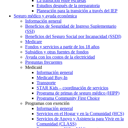
La transición entre escuelas
Estudios después de la preparatoria
Planeación para la transición a través del IEP
Seguro médico y ayuda económica
Información general
Beneficios de Seguridad de Ingreso Suplementario
(SSI)
Beneficios del Seguro Social por Incapacidad (SSDI)
Medicare
Fondos y servicios a partir de los 18 años
Subsidios y otras fuentes de fondos
Ayuda con los costos de la electricidad
Preguntas frecuentes
Medicaid
Información general
Medicaid Buy-In
Transporte
STAR Kids – coordinación de servicios
Programa de primas de seguro médico (HIPP)
Programa Community First Choice
Programas con exención
Información general
Servicios en el Hogar y en la Comunidad (HCS)
Servicios de Apoyo y Asistencia para Vivir en la
Comunidad (CLASS)