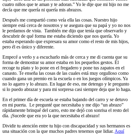
cuatro niños que te aman y te adoran.” Yo le dije que mi hijo no me
decía que me quería ni quería mis abrazos.
Después me compartió como veía ella las cosas. Nuestro hijo
siempre está cerca de nosotros y se asegura que su papá y yo no nos
le perdamos de vista. También me dijo que tenía que observarlo y
descubrir de qué forma me estaba diciendo que nos quería. Yo
estaba esperando que expresara su amor como el resto de mis hijos,
pero él es único y diferente.
Empecé a verlo y a escucharlo más de cerca y me di cuenta que su
forma de demostrar su amor estaba en los pequeños gestos. Él
recoge tu plato y lo pone en el fregadero y pone tus zapatos en el
canasto. Te enseña las cosas de las cuales está muy orgulloso como
cuando gana un premio en la escuela o en los juegos olímpicos. Ya
no lo agarro y lo abrazo. En lugar de eso, me detengo y le pregunto
si lo puedo abrazar y para mi sorpresa casi siempre deja que lo haga.
En el primer día de escuela se estaba bajando del carro y se detuvo
en mi puerta. Le pregunté que necesitaba y me dijo “un abrazo”
rápidamente brinqué del carro, esto me dejó con sonrisa el resto del
día. ¡Sucede que era yo la que necesitaba el abrazo!
Dividir tu atención entre tu hijo con discapacidad y sus hermanos es
una situación con la que muchos padres tenemos que lidiar.
Aquí