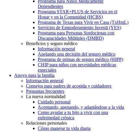
Programa para Niños Médicamente
Dependientes
Programa STAR+PLUS de Servicios en el
Hogar y en la Comunidad (HCBS)
Programa de Texas para Vivir en Casa (TxHmL)
Servicios de Empoderamiento Juvenil (YES)
Programa para Personas Sordociegas con
Discapacidades Múltiples (DMBD)
Beneficios y seguro médico
Información general
Apelando una decisión del seguro médico
Programa de primas de seguro médico (HIPP)
CHIP para niños con necesidades médicas
especiales
Apoyo para la familia
Información general
Consejos para padres de acogida y cuidadores
Preguntas frecuentes
La nueva normalidad
Cuidado personal
Aceptando, apenando, y adaptándose a la vida
Como ayudar a tu hijo a vivir con una
enfermedad crónica
Relaciones personales
Cómo manejar tu vida diaria