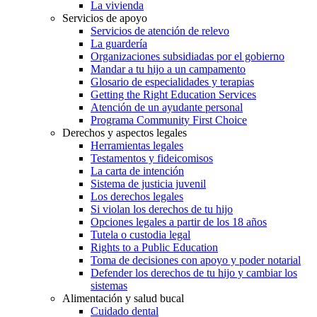
La vivienda
Servicios de apoyo
Servicios de atención de relevo
La guardería
Organizaciones subsidiadas por el gobierno
Mandar a tu hijo a un campamento
Glosario de especialidades y terapias
Getting the Right Education Services
Atención de un ayudante personal
Programa Community First Choice
Derechos y aspectos legales
Herramientas legales
Testamentos y fideicomisos
La carta de intención
Sistema de justicia juvenil
Los derechos legales
Si violan los derechos de tu hijo
Opciones legales a partir de los 18 años
Tutela o custodia legal
Rights to a Public Education
Toma de decisiones con apoyo y poder notarial
Defender los derechos de tu hijo y cambiar los
sistemas
Alimentación y salud bucal
Cuidado dental