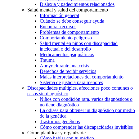
Dislexia y padecimientos relacionados
Salud mental y salud del comportamiento
Información general
Cuándo se debe conseguir ayuda
Encontrar recursos
Problemas de comportamiento
Comportamiento peligroso
Salud mental en niños con discapacidad
intelectual o del desarrollo
Medicamentos psiquiátricos
Trauma
Apoyo durante una crisis
Derechos de recibir servicios
Malas interpretaciones del comportamiento
Sistema de justicia para menores
Discapacidades múltiples, afecciones poco comunes o
casos sin diagnóstico
Niños con condición rara, varios diagnósticos o
no tiene diagnóstico
La odisea para obtener un diagnóstico por medio
de la genética
Trastornos genéticos
Cómo comprender las discapacidades invisibles
Cómo planificar y organizarte
Cómo hablar con tu médico