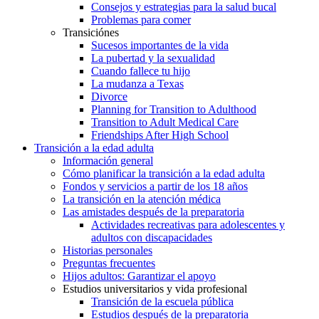
Consejos y estrategias para la salud bucal
Problemas para comer
Transiciónes
Sucesos importantes de la vida
La pubertad y la sexualidad
Cuando fallece tu hijo
La mudanza a Texas
Divorce
Planning for Transition to Adulthood
Transition to Adult Medical Care
Friendships After High School
Transición a la edad adulta
Información general
Cómo planificar la transición a la edad adulta
Fondos y servicios a partir de los 18 años
La transición en la atención médica
Las amistades después de la preparatoria
Actividades recreativas para adolescentes y
adultos con discapacidades
Historias personales
Preguntas frecuentes
Hijos adultos: Garantizar el apoyo
Estudios universitarios y vida profesional
Transición de la escuela pública
Estudios después de la preparatoria