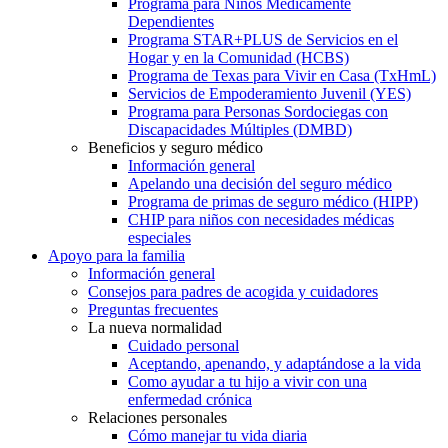
Programa para Niños Médicamente
Dependientes
Programa STAR+PLUS de Servicios en el
Hogar y en la Comunidad (HCBS)
Programa de Texas para Vivir en Casa (TxHmL)
Servicios de Empoderamiento Juvenil (YES)
Programa para Personas Sordociegas con
Discapacidades Múltiples (DMBD)
Beneficios y seguro médico
Información general
Apelando una decisión del seguro médico
Programa de primas de seguro médico (HIPP)
CHIP para niños con necesidades médicas
especiales
Apoyo para la familia
Información general
Consejos para padres de acogida y cuidadores
Preguntas frecuentes
La nueva normalidad
Cuidado personal
Aceptando, apenando, y adaptándose a la vida
Como ayudar a tu hijo a vivir con una
enfermedad crónica
Relaciones personales
Cómo manejar tu vida diaria