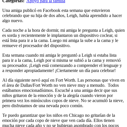
Categorías:
Apoyo para la familia
Una amiga publicó en Facebook esta semana que estuvieron
celebrando que su hija de dos años, Leigh, había aprendido a hacer
algo nuevo.
Cada noche a la hora de dormir, mi amiga le pregunta a Leigh, quien
es sorda y recientemente le implantaron un dispositivo coclear, si
está lista para ir a la cama. Luego mi amiga la sube a la cama y le
remueve el procesador del dispositivo.
Esta semana cuando mi amiga le preguntó a Leigh si estaba lista
para ir a la cama, Leigh por si misma se subió a la cama y removió
su procesador. ¡Leigh está comenzando a comprender el lenguaje y
a responder apropiadamente! ¡Ciertamente un día para celebrar!
Al día siguiente nevó aquí en Fort Worth. Las personas que viven en
el área de Dallas/Fort Worth no ven nieve muy a menudo. Todos
estábamos emocionadísimos. Escuché a una amiga decir que sus
niños gritaron de la emoción y de la alegría cuando vieron por
primera vez los minúsculos copos de nieve. No se acumuló la nieve,
pero disfrutamos de una nevada poco común.
Te puedo garantizar que los niños en Chicago no gritarían de la
emoción por cada copo de nieve que ven cada día. Ellos tienen
mucha nieve cada año y no se hubieran asombrado con los pocos