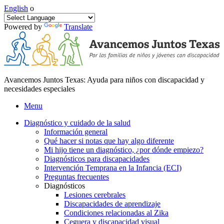
English
o
Powered by
Translate
Avancemos Juntos Texas: Ayuda para niños con discapacidad y
necesidades especiales
Menu
Diagnóstico y cuidado de la salud
Información general
Qué hacer si notas que hay algo diferente
Mi hijo tiene un diagnóstico, ¿por dónde empiezo?
Diagnósticos para discapacidades
Intervención Temprana en la Infancia (ECI)
Preguntas frecuentes
Diagnósticos
Lesiones cerebrales
Discapacidades de aprendizaje
Condiciones relacionadas al Zika
Ceguera y discapacidad visual