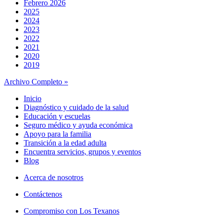
Febrero 2026
2025
2024
2023
2022
2021
2020
2019
Archivo Completo »
Inicio
Diagnóstico y cuidado de la salud
Educación y escuelas
Seguro médico y ayuda económica
Apoyo para la familia
Transición a la edad adulta
Encuentra servicios, grupos y eventos
Blog
Acerca de nosotros
Contáctenos
Compromiso con Los Texanos