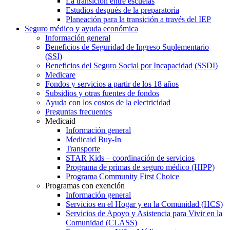
La transición entre escuelas
Estudios después de la preparatoria
Planeación para la transición a través del IEP
Seguro médico y ayuda económica
Información general
Beneficios de Seguridad de Ingreso Suplementario
(SSI)
Beneficios del Seguro Social por Incapacidad (SSDI)
Medicare
Fondos y servicios a partir de los 18 años
Subsidios y otras fuentes de fondos
Ayuda con los costos de la electricidad
Preguntas frecuentes
Medicaid
Información general
Medicaid Buy-In
Transporte
STAR Kids – coordinación de servicios
Programa de primas de seguro médico (HIPP)
Programa Community First Choice
Programas con exención
Información general
Servicios en el Hogar y en la Comunidad (HCS)
Servicios de Apoyo y Asistencia para Vivir en la
Comunidad (CLASS)