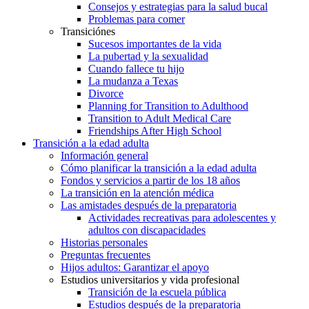
Consejos y estrategias para la salud bucal
Problemas para comer
Transiciónes
Sucesos importantes de la vida
La pubertad y la sexualidad
Cuando fallece tu hijo
La mudanza a Texas
Divorce
Planning for Transition to Adulthood
Transition to Adult Medical Care
Friendships After High School
Transición a la edad adulta
Información general
Cómo planificar la transición a la edad adulta
Fondos y servicios a partir de los 18 años
La transición en la atención médica
Las amistades después de la preparatoria
Actividades recreativas para adolescentes y
adultos con discapacidades
Historias personales
Preguntas frecuentes
Hijos adultos: Garantizar el apoyo
Estudios universitarios y vida profesional
Transición de la escuela pública
Estudios después de la preparatoria