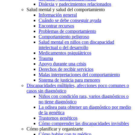
Dislexia y padecimientos relacionados
Salud mental y salud del comportamiento
Información general
Cuándo se debe conseguir ayuda
Encontrar recursos
Problemas de comportamiento
Comportamiento peligroso
Salud mental en niños con discapacidad
intelectual o del desarrollo
Medicamentos psiquiátricos
Trauma
Apoyo durante una crisis
Derechos de recibir servicios
Malas interpretaciones del comportamiento
Sistema de justicia para menores
Discapacidades múltiples, afecciones poco comunes o
casos sin diagnóstico
Niños con condición rara, varios diagnósticos o
no tiene diagnóstico
La odisea para obtener un diagnóstico por medio
de la genética
Trastornos genéticos
Cómo comprender las discapacidades invisibles
Cómo planificar y organizarte
Cómo hablar con tu médico