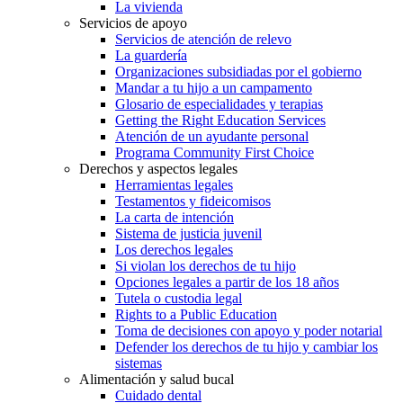
La vivienda
Servicios de apoyo
Servicios de atención de relevo
La guardería
Organizaciones subsidiadas por el gobierno
Mandar a tu hijo a un campamento
Glosario de especialidades y terapias
Getting the Right Education Services
Atención de un ayudante personal
Programa Community First Choice
Derechos y aspectos legales
Herramientas legales
Testamentos y fideicomisos
La carta de intención
Sistema de justicia juvenil
Los derechos legales
Si violan los derechos de tu hijo
Opciones legales a partir de los 18 años
Tutela o custodia legal
Rights to a Public Education
Toma de decisiones con apoyo y poder notarial
Defender los derechos de tu hijo y cambiar los
sistemas
Alimentación y salud bucal
Cuidado dental