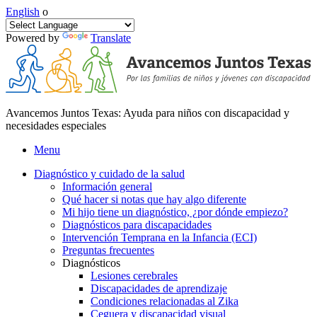
English
o
Powered by
Translate
Avancemos Juntos Texas: Ayuda para niños con discapacidad y
necesidades especiales
Menu
Diagnóstico y cuidado de la salud
Información general
Qué hacer si notas que hay algo diferente
Mi hijo tiene un diagnóstico, ¿por dónde empiezo?
Diagnósticos para discapacidades
Intervención Temprana en la Infancia (ECI)
Preguntas frecuentes
Diagnósticos
Lesiones cerebrales
Discapacidades de aprendizaje
Condiciones relacionadas al Zika
Ceguera y discapacidad visual