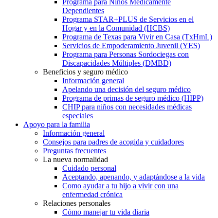
Programa para Niños Médicamente
Dependientes
Programa STAR+PLUS de Servicios en el
Hogar y en la Comunidad (HCBS)
Programa de Texas para Vivir en Casa (TxHmL)
Servicios de Empoderamiento Juvenil (YES)
Programa para Personas Sordociegas con
Discapacidades Múltiples (DMBD)
Beneficios y seguro médico
Información general
Apelando una decisión del seguro médico
Programa de primas de seguro médico (HIPP)
CHIP para niños con necesidades médicas
especiales
Apoyo para la familia
Información general
Consejos para padres de acogida y cuidadores
Preguntas frecuentes
La nueva normalidad
Cuidado personal
Aceptando, apenando, y adaptándose a la vida
Como ayudar a tu hijo a vivir con una
enfermedad crónica
Relaciones personales
Cómo manejar tu vida diaria