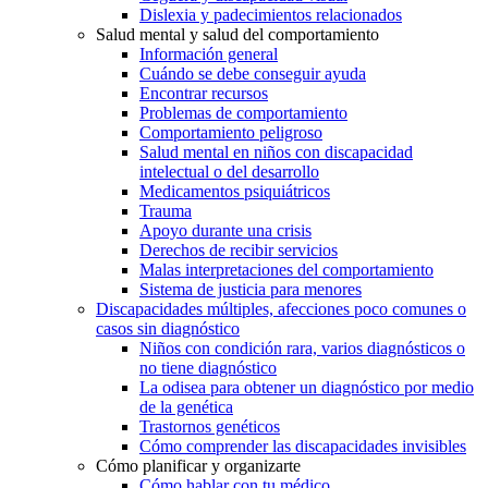
Dislexia y padecimientos relacionados
Salud mental y salud del comportamiento
Información general
Cuándo se debe conseguir ayuda
Encontrar recursos
Problemas de comportamiento
Comportamiento peligroso
Salud mental en niños con discapacidad
intelectual o del desarrollo
Medicamentos psiquiátricos
Trauma
Apoyo durante una crisis
Derechos de recibir servicios
Malas interpretaciones del comportamiento
Sistema de justicia para menores
Discapacidades múltiples, afecciones poco comunes o
casos sin diagnóstico
Niños con condición rara, varios diagnósticos o
no tiene diagnóstico
La odisea para obtener un diagnóstico por medio
de la genética
Trastornos genéticos
Cómo comprender las discapacidades invisibles
Cómo planificar y organizarte
Cómo hablar con tu médico