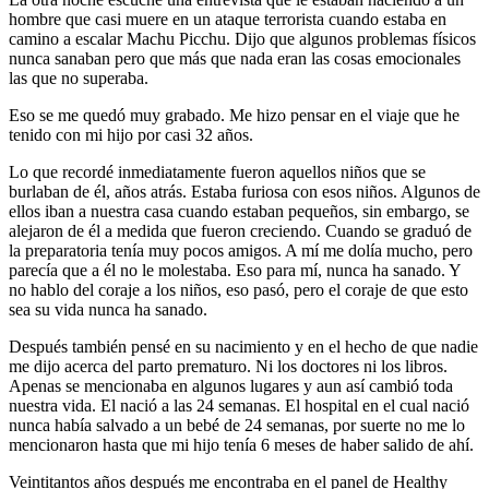
hombre que casi muere en un ataque terrorista cuando estaba en
camino a escalar Machu Picchu. Dijo que algunos problemas físicos
nunca sanaban pero que más que nada eran las cosas emocionales
las que no superaba.
Eso se me quedó muy grabado. Me hizo pensar en el viaje que he
tenido con mi hijo por casi 32 años.
Lo que recordé inmediatamente fueron aquellos niños que se
burlaban de él, años atrás. Estaba furiosa con esos niños. Algunos de
ellos iban a nuestra casa cuando estaban pequeños, sin embargo, se
alejaron de él a medida que fueron creciendo. Cuando se graduó de
la preparatoria tenía muy pocos amigos. A mí me dolía mucho, pero
parecía que a él no le molestaba. Eso para mí, nunca ha sanado. Y
no hablo del coraje a los niños, eso pasó, pero el coraje de que esto
sea su vida nunca ha sanado.
Después también pensé en su nacimiento y en el hecho de que nadie
me dijo acerca del parto prematuro. Ni los doctores ni los libros.
Apenas se mencionaba en algunos lugares y aun así cambió toda
nuestra vida. El nació a las 24 semanas. El hospital en el cual nació
nunca había salvado a un bebé de 24 semanas, por suerte no me lo
mencionaron hasta que mi hijo tenía 6 meses de haber salido de ahí.
Veintitantos años después me encontraba en el panel de Healthy