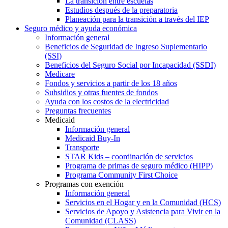
La transición entre escuelas
Estudios después de la preparatoria
Planeación para la transición a través del IEP
Seguro médico y ayuda económica
Información general
Beneficios de Seguridad de Ingreso Suplementario
(SSI)
Beneficios del Seguro Social por Incapacidad (SSDI)
Medicare
Fondos y servicios a partir de los 18 años
Subsidios y otras fuentes de fondos
Ayuda con los costos de la electricidad
Preguntas frecuentes
Medicaid
Información general
Medicaid Buy-In
Transporte
STAR Kids – coordinación de servicios
Programa de primas de seguro médico (HIPP)
Programa Community First Choice
Programas con exención
Información general
Servicios en el Hogar y en la Comunidad (HCS)
Servicios de Apoyo y Asistencia para Vivir en la
Comunidad (CLASS)