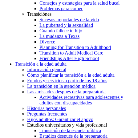
Consejos y estrategias para la salud bucal
Problemas para comer
Transiciónes
Sucesos importantes de la vida
La pubertad y la sexualidad
Cuando fallece tu hijo
La mudanza a Texas
Divorce
Planning for Transition to Adulthood
Transition to Adult Medical Care
Friendships After High School
Transición a la edad adulta
Información general
Cómo planificar la transición a la edad adulta
Fondos y servicios a partir de los 18 años
La transición en la atención médica
Las amistades después de la preparatoria
Actividades recreativas para adolescentes y
adultos con discapacidades
Historias personales
Preguntas frecuentes
Hijos adultos: Garantizar el apoyo
Estudios universitarios y vida profesional
Transición de la escuela pública
Estudios después de la preparatoria