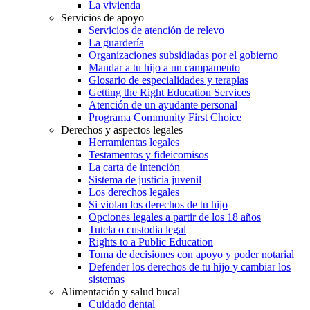
La vivienda
Servicios de apoyo
Servicios de atención de relevo
La guardería
Organizaciones subsidiadas por el gobierno
Mandar a tu hijo a un campamento
Glosario de especialidades y terapias
Getting the Right Education Services
Atención de un ayudante personal
Programa Community First Choice
Derechos y aspectos legales
Herramientas legales
Testamentos y fideicomisos
La carta de intención
Sistema de justicia juvenil
Los derechos legales
Si violan los derechos de tu hijo
Opciones legales a partir de los 18 años
Tutela o custodia legal
Rights to a Public Education
Toma de decisiones con apoyo y poder notarial
Defender los derechos de tu hijo y cambiar los
sistemas
Alimentación y salud bucal
Cuidado dental