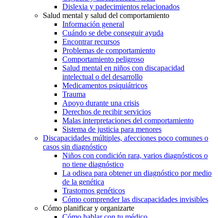
Dislexia y padecimientos relacionados
Salud mental y salud del comportamiento
Información general
Cuándo se debe conseguir ayuda
Encontrar recursos
Problemas de comportamiento
Comportamiento peligroso
Salud mental en niños con discapacidad
intelectual o del desarrollo
Medicamentos psiquiátricos
Trauma
Apoyo durante una crisis
Derechos de recibir servicios
Malas interpretaciones del comportamiento
Sistema de justicia para menores
Discapacidades múltiples, afecciones poco comunes o
casos sin diagnóstico
Niños con condición rara, varios diagnósticos o
no tiene diagnóstico
La odisea para obtener un diagnóstico por medio
de la genética
Trastornos genéticos
Cómo comprender las discapacidades invisibles
Cómo planificar y organizarte
Cómo hablar con tu médico