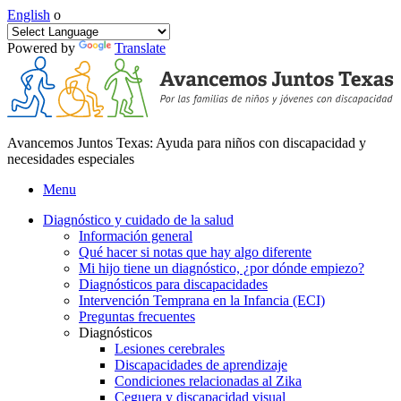
English
o
Powered by
Translate
Avancemos Juntos Texas: Ayuda para niños con discapacidad y
necesidades especiales
Menu
Diagnóstico y cuidado de la salud
Información general
Qué hacer si notas que hay algo diferente
Mi hijo tiene un diagnóstico, ¿por dónde empiezo?
Diagnósticos para discapacidades
Intervención Temprana en la Infancia (ECI)
Preguntas frecuentes
Diagnósticos
Lesiones cerebrales
Discapacidades de aprendizaje
Condiciones relacionadas al Zika
Ceguera y discapacidad visual