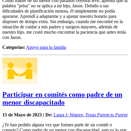
Como madre de un menor con parálisis cerebral leve, aprendí que la
palabra "prisa" no se aplica a mi hijo, Jason. Debido a sus
dificultades de planificación motora, él simplemente no podía
apurarse. Aprendí a adaptarme y a ajustar nuestro horario para
disponer de tiempo extra. Sin embargo, cuando me encontré en la
situación de cuidar a mis padres y suegros mayores, además de
nuestro hijo, me costó mucho encontrar la paciencia que antes tenía
con Jason.
Categorías:
Apoyo para la familia
Participar en comités como padre de un
menor discapacitado
15 de
Mayo
de 2023 | De:
Laura J. Warren,
Texas Parent to Parent
¿Te han pedido alguna vez que formes parte de un comité o
consejo? Como padre de un menor con discapacidad, esto es lo que