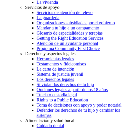
La vivienda
Servicios de apoyo
Servicios de atención de relevo
La guardería
Organizaciones subsidiadas por el gobierno
Mandar a tu hijo a un campamento
Glosario de especialidades y terapias
Getting the Right Education Services
Atención de un ayudante personal
Programa Community First Choice
Derechos y aspectos legales
Herramientas legales
Testamentos y fideicomisos
La carta de intención
Sistema de justicia juvenil
Los derechos legales
Si violan los derechos de tu hijo
Opciones legales a partir de los 18 años
Tutela o custodia legal
Rights to a Public Education
Toma de decisiones con apoyo y poder notarial
Defender los derechos de tu hijo y cambiar los
sistemas
Alimentación y salud bucal
Cuidado dental