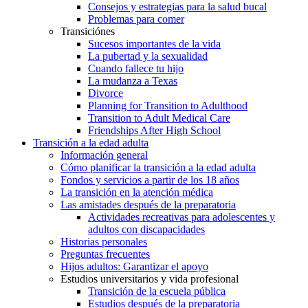
Consejos y estrategias para la salud bucal
Problemas para comer
Transiciónes
Sucesos importantes de la vida
La pubertad y la sexualidad
Cuando fallece tu hijo
La mudanza a Texas
Divorce
Planning for Transition to Adulthood
Transition to Adult Medical Care
Friendships After High School
Transición a la edad adulta
Información general
Cómo planificar la transición a la edad adulta
Fondos y servicios a partir de los 18 años
La transición en la atención médica
Las amistades después de la preparatoria
Actividades recreativas para adolescentes y
adultos con discapacidades
Historias personales
Preguntas frecuentes
Hijos adultos: Garantizar el apoyo
Estudios universitarios y vida profesional
Transición de la escuela pública
Estudios después de la preparatoria