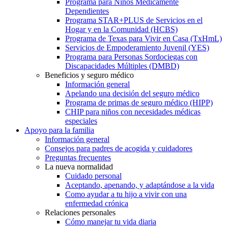
Programa para Niños Médicamente
Dependientes
Programa STAR+PLUS de Servicios en el
Hogar y en la Comunidad (HCBS)
Programa de Texas para Vivir en Casa (TxHmL)
Servicios de Empoderamiento Juvenil (YES)
Programa para Personas Sordociegas con
Discapacidades Múltiples (DMBD)
Beneficios y seguro médico
Información general
Apelando una decisión del seguro médico
Programa de primas de seguro médico (HIPP)
CHIP para niños con necesidades médicas
especiales
Apoyo para la familia
Información general
Consejos para padres de acogida y cuidadores
Preguntas frecuentes
La nueva normalidad
Cuidado personal
Aceptando, apenando, y adaptándose a la vida
Como ayudar a tu hijo a vivir con una
enfermedad crónica
Relaciones personales
Cómo manejar tu vida diaria