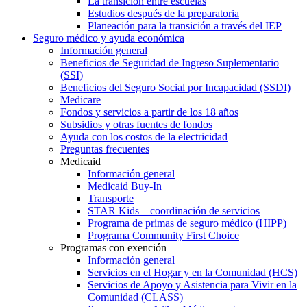
La transición entre escuelas
Estudios después de la preparatoria
Planeación para la transición a través del IEP
Seguro médico y ayuda económica
Información general
Beneficios de Seguridad de Ingreso Suplementario
(SSI)
Beneficios del Seguro Social por Incapacidad (SSDI)
Medicare
Fondos y servicios a partir de los 18 años
Subsidios y otras fuentes de fondos
Ayuda con los costos de la electricidad
Preguntas frecuentes
Medicaid
Información general
Medicaid Buy-In
Transporte
STAR Kids – coordinación de servicios
Programa de primas de seguro médico (HIPP)
Programa Community First Choice
Programas con exención
Información general
Servicios en el Hogar y en la Comunidad (HCS)
Servicios de Apoyo y Asistencia para Vivir en la
Comunidad (CLASS)