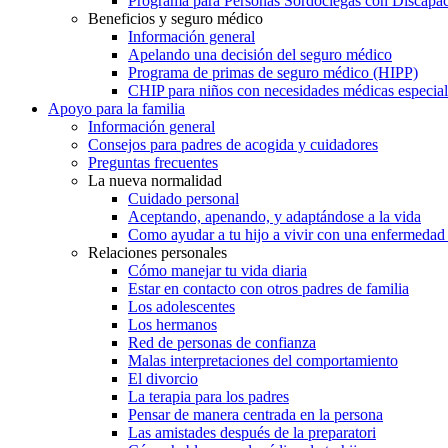
Programa para Personas Sordociegas con Discap
Beneficios y seguro médico
Información general
Apelando una decisión del seguro médico
Programa de primas de seguro médico (HIPP)
CHIP para niños con necesidades médicas especial
Apoyo para la familia
Información general
Consejos para padres de acogida y cuidadores
Preguntas frecuentes
La nueva normalidad
Cuidado personal
Aceptando, apenando, y adaptándose a la vida
Como ayudar a tu hijo a vivir con una enfermedad
Relaciones personales
Cómo manejar tu vida diaria
Estar en contacto con otros padres de familia
Los adolescentes
Los hermanos
Red de personas de confianza
Malas interpretaciones del comportamiento
El divorcio
La terapia para los padres
Pensar de manera centrada en la persona
Las amistades después de la preparatori