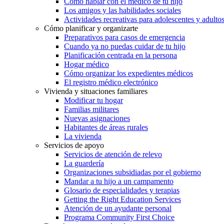
Cómo hablar con el médico de tu hijo
Los amigos y las habilidades sociales
Actividades recreativas para adolescentes y adulto
Cómo planificar y organizarte
Preparativos para casos de emergencia
Cuando ya no puedas cuidar de tu hijo
Planificación centrada en la persona
Hogar médico
Cómo organizar los expedientes médicos
El registro médico electrónico
Vivienda y situaciones familiares
Modificar tu hogar
Familias militares
Nuevas asignaciones
Habitantes de áreas rurales
La vivienda
Servicios de apoyo
Servicios de atención de relevo
La guardería
Organizaciones subsidiadas por el gobierno
Mandar a tu hijo a un campamento
Glosario de especialidades y terapias
Getting the Right Education Services
Atención de un ayudante personal
Programa Community First Choice