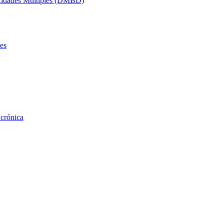
acidades Múltiples (DMBD)
es
 crónica