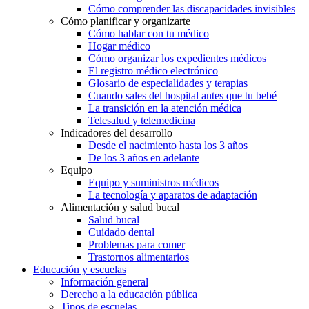
Cómo comprender las discapacidades invisibles
Cómo planificar y organizarte
Cómo hablar con tu médico
Hogar médico
Cómo organizar los expedientes médicos
El registro médico electrónico
Glosario de especialidades y terapias
Cuando sales del hospital antes que tu bebé
La transición en la atención médica
Telesalud y telemedicina
Indicadores del desarrollo
Desde el nacimiento hasta los 3 años
De los 3 años en adelante
Equipo
Equipo y suministros médicos
La tecnología y aparatos de adaptación
Alimentación y salud bucal
Salud bucal
Cuidado dental
Problemas para comer
Trastornos alimentarios
Educación y escuelas
Información general
Derecho a la educación pública
Tipos de escuelas