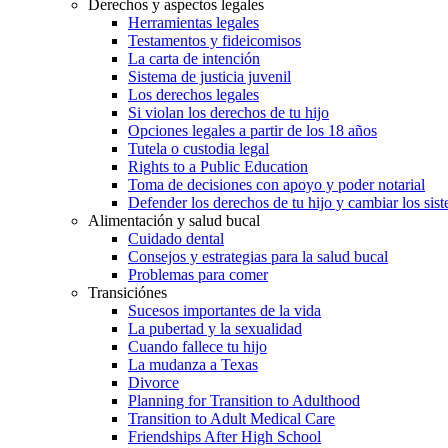
Derechos y aspectos legales
Herramientas legales
Testamentos y fideicomisos
La carta de intención
Sistema de justicia juvenil
Los derechos legales
Si violan los derechos de tu hijo
Opciones legales a partir de los 18 años
Tutela o custodia legal
Rights to a Public Education
Toma de decisiones con apoyo y poder notarial
Defender los derechos de tu hijo y cambiar los sis
Alimentación y salud bucal
Cuidado dental
Consejos y estrategias para la salud bucal
Problemas para comer
Transiciónes
Sucesos importantes de la vida
La pubertad y la sexualidad
Cuando fallece tu hijo
La mudanza a Texas
Divorce
Planning for Transition to Adulthood
Transition to Adult Medical Care
Friendships After High School