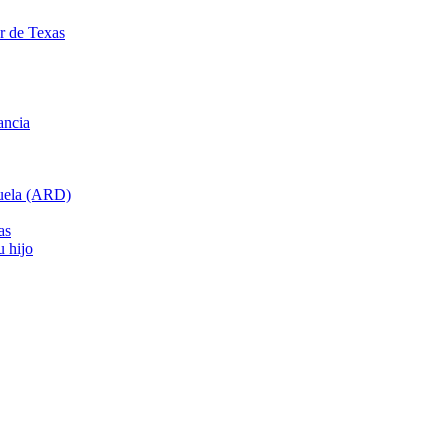
ar de Texas
ancia
cuela (ARD)
as
u hijo