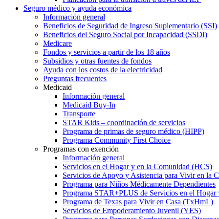
Seguro médico y ayuda económica
Información general
Beneficios de Seguridad de Ingreso Suplementario (SSI)
Beneficios del Seguro Social por Incapacidad (SSDI)
Medicare
Fondos y servicios a partir de los 18 años
Subsidios y otras fuentes de fondos
Ayuda con los costos de la electricidad
Preguntas frecuentes
Medicaid
Información general
Medicaid Buy-In
Transporte
STAR Kids – coordinación de servicios
Programa de primas de seguro médico (HIPP)
Programa Community First Choice
Programas con exención
Información general
Servicios en el Hogar y en la Comunidad (HCS)
Servicios de Apoyo y Asistencia para Vivir en l
Programa para Niños Médicamente Dependientes
Programa STAR+PLUS de Servicios en el Hogar
Programa de Texas para Vivir en Casa (TxHmL)
Servicios de Empoderamiento Juvenil (YES)