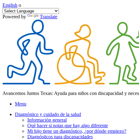
English
o
Powered by
Translate
Avancemos Juntos Texas: Ayuda para niños con discapacidad y neces
Menu
Diagnóstico y cuidado de la salud
Información general
Qué hacer si notas que hay algo diferente
Mi hijo tiene un diagnóstico, ¿por dónde empiezo?
Diagnósticos para discapacidades