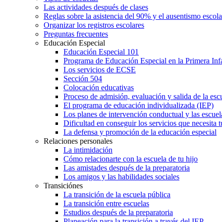
Las actividades después de clases
Reglas sobre la asistencia del 90% y el ausentismo escol
Organizar los registros escolares
Preguntas frecuentes
Educación Especial
Educación Especial 101
Programa de Educación Especial en la Primera Inf
Los servicios de ECSE
Sección 504
Colocación educativas
Proceso de admisión, evaluación y salida de la es
El programa de educación individualizada (IEP)
Los planes de intervención conductual y las escuel
Dificultad en conseguir los servicios que necesita t
La defensa y promoción de la educación especial
Relaciones personales
La intimidación
Cómo relacionarte con la escuela de tu hijo
Las amistades después de la preparatoria
Los amigos y las habilidades sociales
Transiciónes
La transición de la escuela pública
La transición entre escuelas
Estudios después de la preparatoria
Planeación para la transición a través del IEP