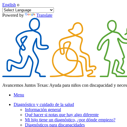
English
o
Powered by
Translate
Avancemos Juntos Texas: Ayuda para niños con discapacidad y neces
Menu
Diagnóstico y cuidado de la salud
Información general
Qué hacer si notas que hay algo diferente
Mi hijo tiene un diagnóstico, ¿por dónde empiezo?
Diagnósticos para discapacidades