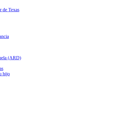
ar de Texas
ancia
cuela (ARD)
as
u hijo