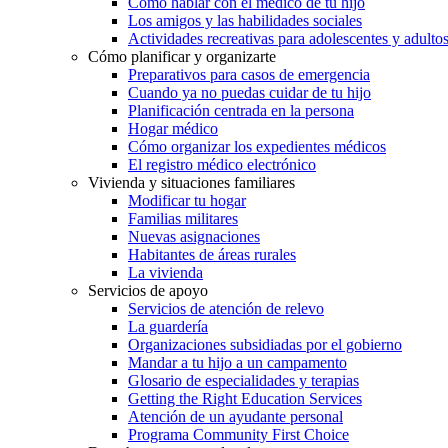
Cómo hablar con el médico de tu hijo
Los amigos y las habilidades sociales
Actividades recreativas para adolescentes y adulto
Cómo planificar y organizarte
Preparativos para casos de emergencia
Cuando ya no puedas cuidar de tu hijo
Planificación centrada en la persona
Hogar médico
Cómo organizar los expedientes médicos
El registro médico electrónico
Vivienda y situaciones familiares
Modificar tu hogar
Familias militares
Nuevas asignaciones
Habitantes de áreas rurales
La vivienda
Servicios de apoyo
Servicios de atención de relevo
La guardería
Organizaciones subsidiadas por el gobierno
Mandar a tu hijo a un campamento
Glosario de especialidades y terapias
Getting the Right Education Services
Atención de un ayudante personal
Programa Community First Choice