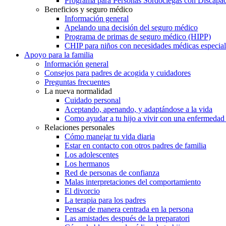
Programa para Personas Sordociegas con Discap
Beneficios y seguro médico
Información general
Apelando una decisión del seguro médico
Programa de primas de seguro médico (HIPP)
CHIP para niños con necesidades médicas especial
Apoyo para la familia
Información general
Consejos para padres de acogida y cuidadores
Preguntas frecuentes
La nueva normalidad
Cuidado personal
Aceptando, apenando, y adaptándose a la vida
Como ayudar a tu hijo a vivir con una enfermedad
Relaciones personales
Cómo manejar tu vida diaria
Estar en contacto con otros padres de familia
Los adolescentes
Los hermanos
Red de personas de confianza
Malas interpretaciones del comportamiento
El divorcio
La terapia para los padres
Pensar de manera centrada en la persona
Las amistades después de la preparatori