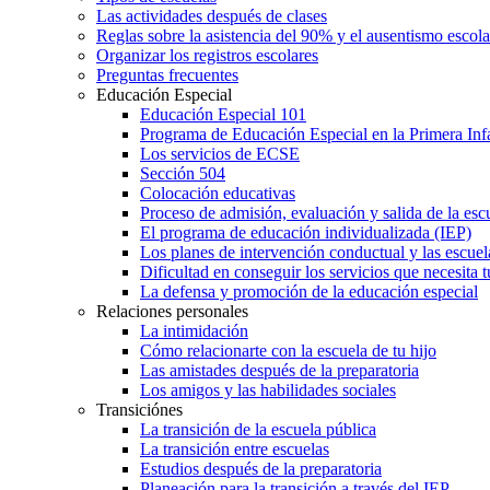
Las actividades después de clases
Reglas sobre la asistencia del 90% y el ausentismo escol
Organizar los registros escolares
Preguntas frecuentes
Educación Especial
Educación Especial 101
Programa de Educación Especial en la Primera Inf
Los servicios de ECSE
Sección 504
Colocación educativas
Proceso de admisión, evaluación y salida de la es
El programa de educación individualizada (IEP)
Los planes de intervención conductual y las escuel
Dificultad en conseguir los servicios que necesita t
La defensa y promoción de la educación especial
Relaciones personales
La intimidación
Cómo relacionarte con la escuela de tu hijo
Las amistades después de la preparatoria
Los amigos y las habilidades sociales
Transiciónes
La transición de la escuela pública
La transición entre escuelas
Estudios después de la preparatoria
Planeación para la transición a través del IEP