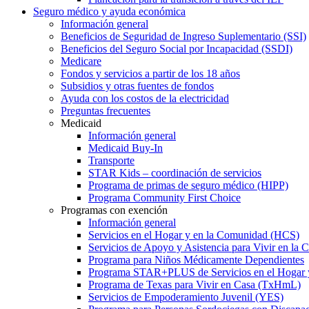
Seguro médico y ayuda económica
Información general
Beneficios de Seguridad de Ingreso Suplementario (SSI)
Beneficios del Seguro Social por Incapacidad (SSDI)
Medicare
Fondos y servicios a partir de los 18 años
Subsidios y otras fuentes de fondos
Ayuda con los costos de la electricidad
Preguntas frecuentes
Medicaid
Información general
Medicaid Buy-In
Transporte
STAR Kids – coordinación de servicios
Programa de primas de seguro médico (HIPP)
Programa Community First Choice
Programas con exención
Información general
Servicios en el Hogar y en la Comunidad (HCS)
Servicios de Apoyo y Asistencia para Vivir en l
Programa para Niños Médicamente Dependientes
Programa STAR+PLUS de Servicios en el Hogar
Programa de Texas para Vivir en Casa (TxHmL)
Servicios de Empoderamiento Juvenil (YES)