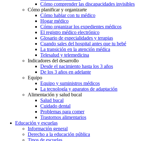
Cómo comprender las discapacidades invisibles
Cómo planificar y organizarte
Cómo hablar con tu médico
Hogar médico
Cómo organizar los expedientes médicos
El registro médico electrónico
Glosario de especialidades y terapias
Cuando sales del hospital antes que tu bebé
La transición en la atención médica
Telesalud y telemedicina
Indicadores del desarrollo
Desde el nacimiento hasta los 3 años
De los 3 años en adelante
Equipo
Equipo y suministros médicos
La tecnología y aparatos de adaptación
Alimentación y salud bucal
Salud bucal
Cuidado dental
Problemas para comer
Trastornos alimentarios
Educación y escuelas
Información general
Derecho a la educación pública
Tipos de escuelas