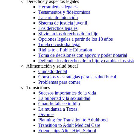
Derechos y aspectos legales
Herramientas legales
Testamentos y fideicomisos
La carta de intención
Sistema de justicia juvenil
Los derechos legales
Si violan los derechos de tu hijo
Opciones legales a partir de los 18 años
Tutela o custodia legal
Rights to a Public Education
Toma de decisiones con apoyo y poder notarial
Defender los derechos de tu hijo y cambiar los sis
Alimentación y salud bucal
Cuidado dental
Consejos y estrategias para la salud bucal
Problemas para comer
Transiciónes
Sucesos importantes de la vida
La pubertad y la sexualidad
Cuando fallece tu hijo
La mudanza a Texas
Divorce
Planning for Transition to Adulthood
Transition to Adult Medical Care
Friendships After High School