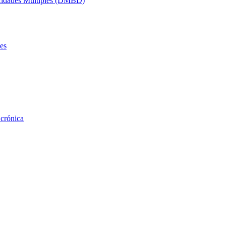
acidades Múltiples (DMBD)
es
 crónica