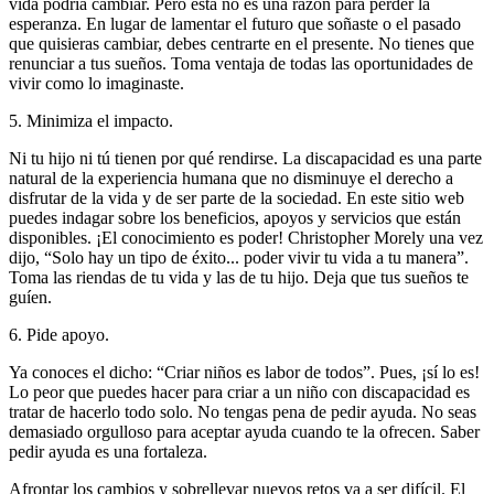
vida podría cambiar. Pero esta no es una razón para perder la
esperanza. En lugar de lamentar el futuro que soñaste o el pasado
que quisieras cambiar, debes centrarte en el presente. No tienes que
renunciar a tus sueños. Toma ventaja de todas las oportunidades de
vivir como lo imaginaste.
5. Minimiza el impacto.
Ni tu hijo ni tú tienen por qué rendirse. La discapacidad es una parte
natural de la experiencia humana que no disminuye el derecho a
disfrutar de la vida y de ser parte de la sociedad. En este sitio web
puedes indagar sobre los beneficios, apoyos y servicios que están
disponibles. ¡El conocimiento es poder! Christopher Morely una vez
dijo, “Solo hay un tipo de éxito... poder vivir tu vida a tu manera”.
Toma las riendas de tu vida y las de tu hijo. Deja que tus sueños te
guíen.
6. Pide apoyo.
Ya conoces el dicho: “Criar niños es labor de todos”. Pues, ¡sí lo es!
Lo peor que puedes hacer para criar a un niño con discapacidad es
tratar de hacerlo todo solo. No tengas pena de pedir ayuda. No seas
demasiado orgulloso para aceptar ayuda cuando te la ofrecen. Saber
pedir ayuda es una fortaleza.
Afrontar los cambios y sobrellevar nuevos retos va a ser difícil. El