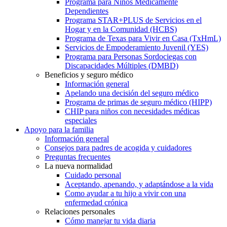
Programa para Niños Médicamente
Dependientes
Programa STAR+PLUS de Servicios en el
Hogar y en la Comunidad (HCBS)
Programa de Texas para Vivir en Casa (TxHmL)
Servicios de Empoderamiento Juvenil (YES)
Programa para Personas Sordociegas con
Discapacidades Múltiples (DMBD)
Beneficios y seguro médico
Información general
Apelando una decisión del seguro médico
Programa de primas de seguro médico (HIPP)
CHIP para niños con necesidades médicas
especiales
Apoyo para la familia
Información general
Consejos para padres de acogida y cuidadores
Preguntas frecuentes
La nueva normalidad
Cuidado personal
Aceptando, apenando, y adaptándose a la vida
Como ayudar a tu hijo a vivir con una
enfermedad crónica
Relaciones personales
Cómo manejar tu vida diaria