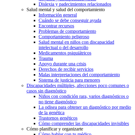
Dislexia y padecimientos relacionados
Salud mental y salud del comportamiento
Información general
Cuándo se debe conseguir ayuda
Encontrar recursos
Problemas de comportamiento
Comportamiento peligroso
Salud mental en niños con discapacidad
intelectual o del desarrollo
Medicamentos psiquiátricos
Trauma
Apoyo durante una crisis
Derechos de recibir servicios
Malas interpretaciones del comportamiento
Sistema de justicia para menores
Discapacidades múltiples, afecciones poco comunes o
casos sin diagnóstico
Niños con condición rara, varios diagnósticos o
no tiene diagnóstico
La odisea para obtener un diagnóstico por medio
de la genética
Trastornos genéticos
Cómo comprender las discapacidades invisibles
Cómo planificar y organizarte
Cómo hablar con tu médico