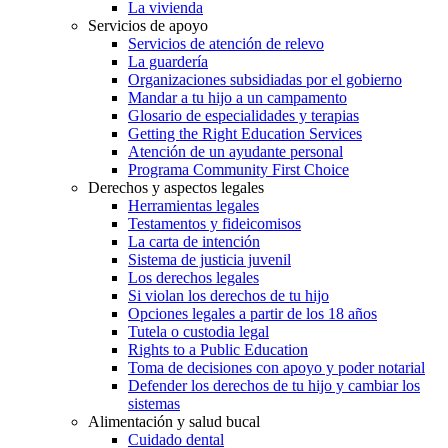
La vivienda
Servicios de apoyo
Servicios de atención de relevo
La guardería
Organizaciones subsidiadas por el gobierno
Mandar a tu hijo a un campamento
Glosario de especialidades y terapias
Getting the Right Education Services
Atención de un ayudante personal
Programa Community First Choice
Derechos y aspectos legales
Herramientas legales
Testamentos y fideicomisos
La carta de intención
Sistema de justicia juvenil
Los derechos legales
Si violan los derechos de tu hijo
Opciones legales a partir de los 18 años
Tutela o custodia legal
Rights to a Public Education
Toma de decisiones con apoyo y poder notarial
Defender los derechos de tu hijo y cambiar los
sistemas
Alimentación y salud bucal
Cuidado dental