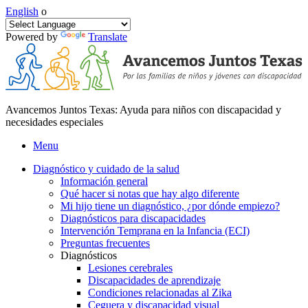
English
o
Powered by
Translate
Avancemos Juntos Texas: Ayuda para niños con discapacidad y
necesidades especiales
Menu
Diagnóstico y cuidado de la salud
Información general
Qué hacer si notas que hay algo diferente
Mi hijo tiene un diagnóstico, ¿por dónde empiezo?
Diagnósticos para discapacidades
Intervención Temprana en la Infancia (ECI)
Preguntas frecuentes
Diagnósticos
Lesiones cerebrales
Discapacidades de aprendizaje
Condiciones relacionadas al Zika
Ceguera y discapacidad visual