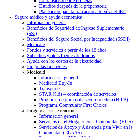
La transición entre escuelas
Estudios después de la preparatoria
Planeación para la transición a través del IEP
Seguro médico y ayuda económica
Información general
Beneficios de Seguridad de Ingreso Suplementario
(SSI)
Beneficios del Seguro Social por Incapacidad (SSDI)
Medicare
Fondos y servicios a partir de los 18 años
Subsidios y otras fuentes de fondos
Ayuda con los costos de la electricidad
Preguntas frecuentes
Medicaid
Información general
Medicaid Buy-In
Transporte
STAR Kids – coordinación de servicios
Programa de primas de seguro médico (HIPP)
Programa Community First Choice
Programas con exención
Información general
Servicios en el Hogar y en la Comunidad (HCS)
Servicios de Apoyo y Asistencia para Vivir en la
Comunidad (CLASS)