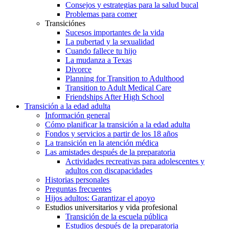
Consejos y estrategias para la salud bucal
Problemas para comer
Transiciónes
Sucesos importantes de la vida
La pubertad y la sexualidad
Cuando fallece tu hijo
La mudanza a Texas
Divorce
Planning for Transition to Adulthood
Transition to Adult Medical Care
Friendships After High School
Transición a la edad adulta
Información general
Cómo planificar la transición a la edad adulta
Fondos y servicios a partir de los 18 años
La transición en la atención médica
Las amistades después de la preparatoria
Actividades recreativas para adolescentes y
adultos con discapacidades
Historias personales
Preguntas frecuentes
Hijos adultos: Garantizar el apoyo
Estudios universitarios y vida profesional
Transición de la escuela pública
Estudios después de la preparatoria