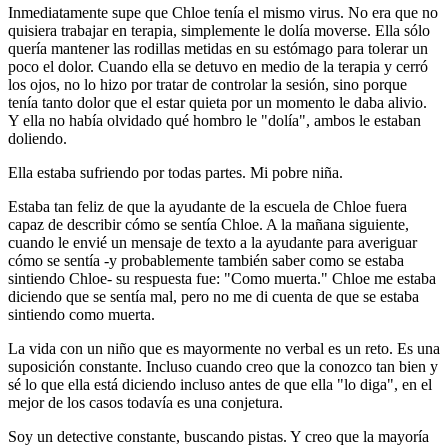
Inmediatamente supe que Chloe tenía el mismo virus. No era que no
quisiera trabajar en terapia, simplemente le dolía moverse. Ella sólo
quería mantener las rodillas metidas en su estómago para tolerar un
poco el dolor. Cuando ella se detuvo en medio de la terapia y cerró
los ojos, no lo hizo por tratar de controlar la sesión, sino porque
tenía tanto dolor que el estar quieta por un momento le daba alivio.
Y ella no había olvidado qué hombro le "dolía", ambos le estaban
doliendo.
Ella estaba sufriendo por todas partes. Mi pobre niña.
Estaba tan feliz de que la ayudante de la escuela de Chloe fuera
capaz de describir cómo se sentía Chloe. A la mañana siguiente,
cuando le envié un mensaje de texto a la ayudante para averiguar
cómo se sentía -y probablemente también saber como se estaba
sintiendo Chloe- su respuesta fue: "Como muerta." Chloe me estaba
diciendo que se sentía mal, pero no me di cuenta de que se estaba
sintiendo como muerta.
La vida con un niño que es mayormente no verbal es un reto. Es una
suposición constante. Incluso cuando creo que la conozco tan bien y
sé lo que ella está diciendo incluso antes de que ella "lo diga", en el
mejor de los casos todavía es una conjetura.
Soy un detective constante, buscando pistas. Y creo que la mayoría