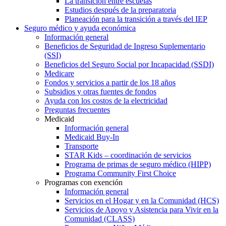
La transición entre escuelas
Estudios después de la preparatoria
Planeación para la transición a través del IEP
Seguro médico y ayuda económica
Información general
Beneficios de Seguridad de Ingreso Suplementario
(SSI)
Beneficios del Seguro Social por Incapacidad (SSDI)
Medicare
Fondos y servicios a partir de los 18 años
Subsidios y otras fuentes de fondos
Ayuda con los costos de la electricidad
Preguntas frecuentes
Medicaid
Información general
Medicaid Buy-In
Transporte
STAR Kids – coordinación de servicios
Programa de primas de seguro médico (HIPP)
Programa Community First Choice
Programas con exención
Información general
Servicios en el Hogar y en la Comunidad (HCS)
Servicios de Apoyo y Asistencia para Vivir en la
Comunidad (CLASS)