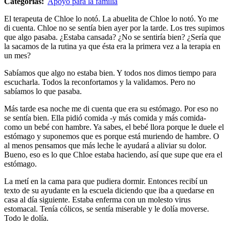
Categorías:
Apoyo para la familia
El terapeuta de Chloe lo notó. La abuelita de Chloe lo notó. Yo me
di cuenta. Chloe no se sentía bien ayer por la tarde. Los tres supimos
que algo pasaba. ¿Estaba cansada? ¿No se sentiría bien? ¿Sería que
la sacamos de la rutina ya que ésta era la primera vez a la terapia en
un mes?
Sabíamos que algo no estaba bien. Y todos nos dimos tiempo para
escucharla. Todos la reconfortamos y la validamos. Pero no
sabíamos lo que pasaba.
Más tarde esa noche me di cuenta que era su estómago. Por eso no
se sentía bien. Ella pidió comida -y más comida y más comida-
como un bebé con hambre. Ya sabes, el bebé llora porque le duele el
estómago y suponemos que es porque está muriendo de hambre. O
al menos pensamos que más leche le ayudará a aliviar su dolor.
Bueno, eso es lo que Chloe estaba haciendo, así que supe que era el
estómago.
La metí en la cama para que pudiera dormir. Entonces recibí un
texto de su ayudante en la escuela diciendo que iba a quedarse en
casa al día siguiente. Estaba enferma con un molesto virus
estomacal. Tenía cólicos, se sentía miserable y le dolía moverse.
Todo le dolía.