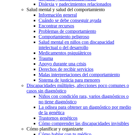
Dislexia y padecimientos relacionados
Salud mental y salud del comportamiento
Información general
Cuándo se debe conseguir ayuda
Encontrar recursos
Problemas de comportamiento
Comportamiento peligroso
Salud mental en niños con discapacidad
intelectual o del desarrollo
Medicamentos psiquiátricos
Trauma
Apoyo durante una crisis
Derechos de recibir servicios
Malas interpretaciones del comportamiento
Sistema de justicia para menores
Discapacidades múltiples, afecciones poco comunes o
casos sin diagnóstico
Niños con condición rara, varios diagnósticos o
no tiene diagnóstico
La odisea para obtener un diagnóstico por medio
de la genética
Trastornos genéticos
Cómo comprender las discapacidades invisibles
Cómo planificar y organizarte
Cómo hablar con tu médico