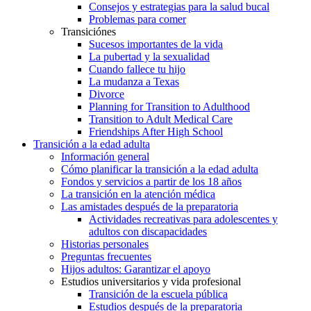
Consejos y estrategias para la salud bucal
Problemas para comer
Transiciónes
Sucesos importantes de la vida
La pubertad y la sexualidad
Cuando fallece tu hijo
La mudanza a Texas
Divorce
Planning for Transition to Adulthood
Transition to Adult Medical Care
Friendships After High School
Transición a la edad adulta
Información general
Cómo planificar la transición a la edad adulta
Fondos y servicios a partir de los 18 años
La transición en la atención médica
Las amistades después de la preparatoria
Actividades recreativas para adolescentes y
adultos con discapacidades
Historias personales
Preguntas frecuentes
Hijos adultos: Garantizar el apoyo
Estudios universitarios y vida profesional
Transición de la escuela pública
Estudios después de la preparatoria