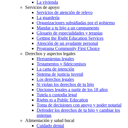
La vivienda
Servicios de apoyo
Servicios de atención de relevo
La guardería
Organizaciones subsidiadas por el gobierno
Mandar a tu hijo a un campamento
Glosario de especialidades y terapias
Getting the Right Education Services
Atención de un ayudante personal
Programa Community First Choice
Derechos y aspectos legales
Herramientas legales
Testamentos y fideicomisos
La carta de intención
Sistema de justicia juvenil
Los derechos legales
Si violan los derechos de tu hijo
Opciones legales a partir de los 18 años
Tutela o custodia legal
Rights to a Public Education
Toma de decisiones con apoyo y poder notarial
Defender los derechos de tu hijo y cambiar los
sistemas
Alimentación y salud bucal
Cuidado dental