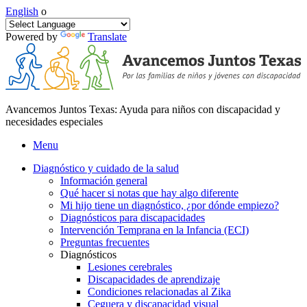
English
o
Powered by
Translate
Avancemos Juntos Texas: Ayuda para niños con discapacidad y
necesidades especiales
Menu
Diagnóstico y cuidado de la salud
Información general
Qué hacer si notas que hay algo diferente
Mi hijo tiene un diagnóstico, ¿por dónde empiezo?
Diagnósticos para discapacidades
Intervención Temprana en la Infancia (ECI)
Preguntas frecuentes
Diagnósticos
Lesiones cerebrales
Discapacidades de aprendizaje
Condiciones relacionadas al Zika
Ceguera y discapacidad visual