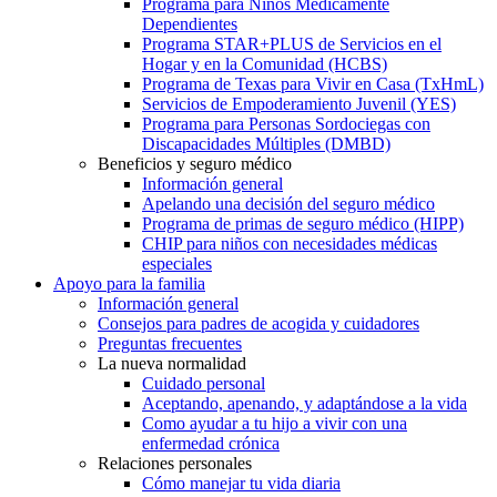
Programa para Niños Médicamente
Dependientes
Programa STAR+PLUS de Servicios en el
Hogar y en la Comunidad (HCBS)
Programa de Texas para Vivir en Casa (TxHmL)
Servicios de Empoderamiento Juvenil (YES)
Programa para Personas Sordociegas con
Discapacidades Múltiples (DMBD)
Beneficios y seguro médico
Información general
Apelando una decisión del seguro médico
Programa de primas de seguro médico (HIPP)
CHIP para niños con necesidades médicas
especiales
Apoyo para la familia
Información general
Consejos para padres de acogida y cuidadores
Preguntas frecuentes
La nueva normalidad
Cuidado personal
Aceptando, apenando, y adaptándose a la vida
Como ayudar a tu hijo a vivir con una
enfermedad crónica
Relaciones personales
Cómo manejar tu vida diaria