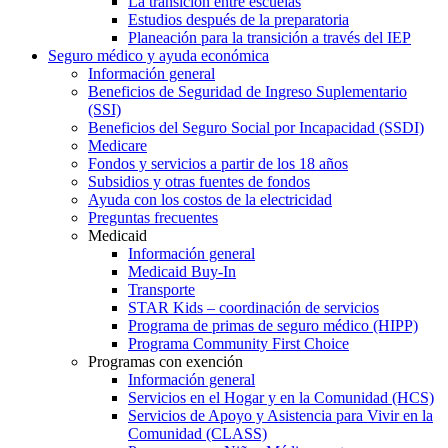
La transición entre escuelas
Estudios después de la preparatoria
Planeación para la transición a través del IEP
Seguro médico y ayuda económica
Información general
Beneficios de Seguridad de Ingreso Suplementario
(SSI)
Beneficios del Seguro Social por Incapacidad (SSDI)
Medicare
Fondos y servicios a partir de los 18 años
Subsidios y otras fuentes de fondos
Ayuda con los costos de la electricidad
Preguntas frecuentes
Medicaid
Información general
Medicaid Buy-In
Transporte
STAR Kids – coordinación de servicios
Programa de primas de seguro médico (HIPP)
Programa Community First Choice
Programas con exención
Información general
Servicios en el Hogar y en la Comunidad (HCS)
Servicios de Apoyo y Asistencia para Vivir en la
Comunidad (CLASS)