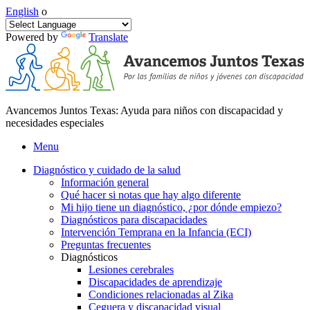
English
o
Powered by
Translate
Avancemos Juntos Texas: Ayuda para niños con discapacidad y
necesidades especiales
Menu
Diagnóstico y cuidado de la salud
Información general
Qué hacer si notas que hay algo diferente
Mi hijo tiene un diagnóstico, ¿por dónde empiezo?
Diagnósticos para discapacidades
Intervención Temprana en la Infancia (ECI)
Preguntas frecuentes
Diagnósticos
Lesiones cerebrales
Discapacidades de aprendizaje
Condiciones relacionadas al Zika
Ceguera y discapacidad visual