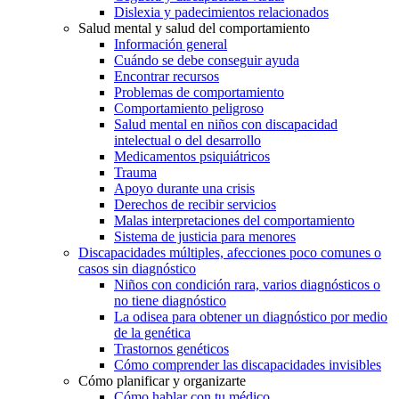
Dislexia y padecimientos relacionados
Salud mental y salud del comportamiento
Información general
Cuándo se debe conseguir ayuda
Encontrar recursos
Problemas de comportamiento
Comportamiento peligroso
Salud mental en niños con discapacidad
intelectual o del desarrollo
Medicamentos psiquiátricos
Trauma
Apoyo durante una crisis
Derechos de recibir servicios
Malas interpretaciones del comportamiento
Sistema de justicia para menores
Discapacidades múltiples, afecciones poco comunes o
casos sin diagnóstico
Niños con condición rara, varios diagnósticos o
no tiene diagnóstico
La odisea para obtener un diagnóstico por medio
de la genética
Trastornos genéticos
Cómo comprender las discapacidades invisibles
Cómo planificar y organizarte
Cómo hablar con tu médico