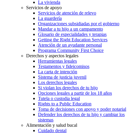
La vivienda
Servicios de apoyo
Servicios de atención de relevo
La guardería
Organizaciones subsidiadas por el gobierno
Mandar a tu hijo a un campamento
Glosario de especialidades y terapias
Getting the Right Education Services
Atención de un ayudante personal
Programa Community First Choice
Derechos y aspectos legales
Herramientas legales
Testamentos y fideicomisos
La carta de intención
Sistema de justicia juvenil
Los derechos legales
Si violan los derechos de tu hijo
Opciones legales a partir de los 18 años
Tutela o custodia legal
Rights to a Public Education
Toma de decisiones con apoyo y poder notarial
Defender los derechos de tu hijo y cambiar los
sistemas
Alimentación y salud bucal
Cuidado dental