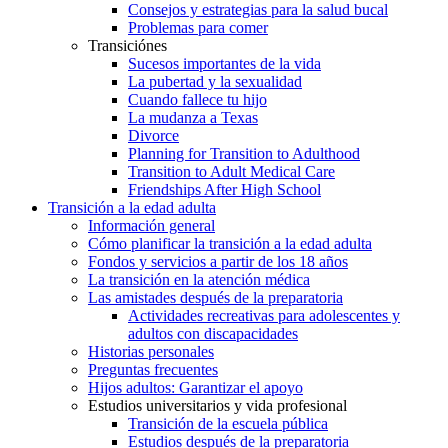
Consejos y estrategias para la salud bucal
Problemas para comer
Transiciónes
Sucesos importantes de la vida
La pubertad y la sexualidad
Cuando fallece tu hijo
La mudanza a Texas
Divorce
Planning for Transition to Adulthood
Transition to Adult Medical Care
Friendships After High School
Transición a la edad adulta
Información general
Cómo planificar la transición a la edad adulta
Fondos y servicios a partir de los 18 años
La transición en la atención médica
Las amistades después de la preparatoria
Actividades recreativas para adolescentes y
adultos con discapacidades
Historias personales
Preguntas frecuentes
Hijos adultos: Garantizar el apoyo
Estudios universitarios y vida profesional
Transición de la escuela pública
Estudios después de la preparatoria