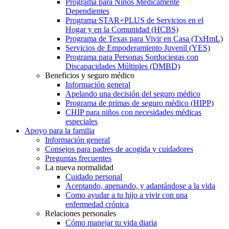
Programa para Niños Médicamente
Dependientes
Programa STAR+PLUS de Servicios en el
Hogar y en la Comunidad (HCBS)
Programa de Texas para Vivir en Casa (TxHmL)
Servicios de Empoderamiento Juvenil (YES)
Programa para Personas Sordociegas con
Discapacidades Múltiples (DMBD)
Beneficios y seguro médico
Información general
Apelando una decisión del seguro médico
Programa de primas de seguro médico (HIPP)
CHIP para niños con necesidades médicas
especiales
Apoyo para la familia
Información general
Consejos para padres de acogida y cuidadores
Preguntas frecuentes
La nueva normalidad
Cuidado personal
Aceptando, apenando, y adaptándose a la vida
Como ayudar a tu hijo a vivir con una
enfermedad crónica
Relaciones personales
Cómo manejar tu vida diaria