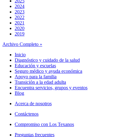
2025
2024
2023
2022
2021
2020
2019
Archivo Completo »
Inicio
Diagnóstico y cuidado de la salud
Educación y escuelas
Seguro médico y ayuda económica
Apoyo para la familia
Transición a la edad adulta
Encuentra servicios, grupos y eventos
Blog
Acerca de nosotros
Contáctenos
Compromiso con Los Texanos
Preguntas frecuentes