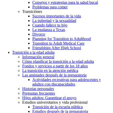
Consejos y estrategias para la salud bucal
Problemas para comer
Transiciónes
Sucesos importantes de la vida
La pubertad y la sexualidad
Cuando fallece tu hijo
La mudanza a Texas
Divorce
Planning for Transition to Adulthood
Transition to Adult Medical Care
Friendships After High School
Transición a la edad adulta
Información general
Cómo planificar la transición a la edad adulta
Fondos y servicios a partir de los 18 años
La transición en la atención médica
Las amistades después de la preparatoria
Actividades recreativas para adolescentes y
adultos con discapacidades
Historias personales
Preguntas frecuentes
Hijos adultos: Garantizar el apoyo
Estudios universitarios y vida profesional
Transición de la escuela pública
Estudios después de la preparatoria