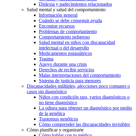
Dislexia y padecimientos relacionados
Salud mental y salud del comportamiento
Información general
Cuándo se debe conseguir ayuda
Encontrar recursos
Problemas de comportamiento
Comportamiento peligroso
Salud mental en niños con discapacidad
intelectual o del desarrollo
Medicamentos psiquiátricos
Trauma
Apoyo durante una crisis
Derechos de recibir servicios
Malas interpretaciones del comportamiento
Sistema de justicia para menores
Discapacidades múltiples, afecciones poco comunes o
casos sin diagnóstico
Niños con condición rara, varios diagnósticos o
no tiene diagnóstico
La odisea para obtener un diagnóstico por medio
de la genética
Trastornos genéticos
Cómo comprender las discapacidades invisibles
Cómo planificar y organizarte
Cómo hablar con tu médico