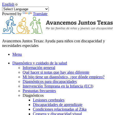
English
o
Powered by
Translate
Avancemos Juntos Texas: Ayuda para niños con discapacidad y
necesidades especiales
Menu
Diagnóstico y cuidado de la salud
Información general
Qué hacer si notas que hay algo diferente
Mi hijo tiene un diagnóstico, ¿por dónde empiezo?
Diagnósticos para discapacidades
Intervención Temprana en la Infancia (ECI)
Preguntas frecuentes
Diagnósticos
Lesiones cerebrales
Discapacidades de aprendizaje
Condiciones relacionadas al Zika
Ceguera y discapacidad visual