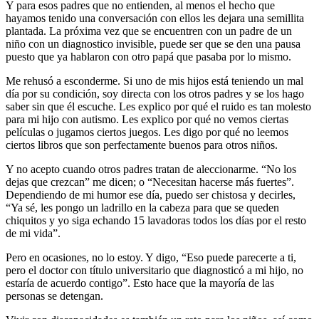
Y para esos padres que no entienden, al menos el hecho que
hayamos tenido una conversación con ellos les dejara una semillita
plantada. La próxima vez que se encuentren con un padre de un
niño con un diagnostico invisible, puede ser que se den una pausa
puesto que ya hablaron con otro papá que pasaba por lo mismo.
Me rehusó a esconderme. Si uno de mis hijos está teniendo un mal
día por su condición, soy directa con los otros padres y se los hago
saber sin que él escuche. Les explico por qué el ruido es tan molesto
para mi hijo con autismo. Les explico por qué no vemos ciertas
películas o jugamos ciertos juegos. Les digo por qué no leemos
ciertos libros que son perfectamente buenos para otros niños.
Y no acepto cuando otros padres tratan de aleccionarme. “No los
dejas que crezcan” me dicen; o “Necesitan hacerse más fuertes”.
Dependiendo de mi humor ese día, puedo ser chistosa y decirles,
“Ya sé, les pongo un ladrillo en la cabeza para que se queden
chiquitos y yo siga echando 15 lavadoras todos los días por el resto
de mi vida”.
Pero en ocasiones, no lo estoy. Y digo, “Eso puede parecerte a ti,
pero el doctor con título universitario que diagnosticó a mi hijo, no
estaría de acuerdo contigo”. Esto hace que la mayoría de las
personas se detengan.