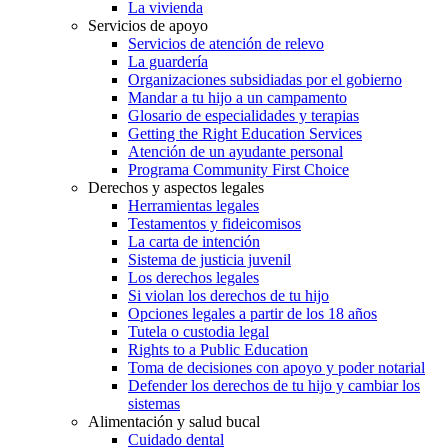
La vivienda
Servicios de apoyo
Servicios de atención de relevo
La guardería
Organizaciones subsidiadas por el gobierno
Mandar a tu hijo a un campamento
Glosario de especialidades y terapias
Getting the Right Education Services
Atención de un ayudante personal
Programa Community First Choice
Derechos y aspectos legales
Herramientas legales
Testamentos y fideicomisos
La carta de intención
Sistema de justicia juvenil
Los derechos legales
Si violan los derechos de tu hijo
Opciones legales a partir de los 18 años
Tutela o custodia legal
Rights to a Public Education
Toma de decisiones con apoyo y poder notarial
Defender los derechos de tu hijo y cambiar los
sistemas
Alimentación y salud bucal
Cuidado dental