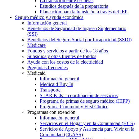
La transición entre escuelas
Estudios después de la preparatoria
Planeación para la transición a través del IEP
Seguro médico y ayuda económica
Información general
Beneficios de Seguridad de Ingreso Suplementario
(SSI)
Beneficios del Seguro Social por Incapacidad (SSDI)
Medicare
Fondos y servicios a partir de los 18 años
Subsidios y otras fuentes de fondos
Ayuda con los costos de la electricidad
Preguntas frecuentes
Medicaid
Información general
Medicaid Buy-In
Transporte
STAR Kids – coordinación de servicios
Programa de primas de seguro médico (HIPP)
Programa Community First Choice
Programas con exención
Información general
Servicios en el Hogar y en la Comunidad (HCS)
Servicios de Apoyo y Asistencia para Vivir en la
Comunidad (CLASS)