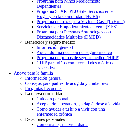
Programa para Niños Médicamente
Dependientes
Programa STAR+PLUS de Servicios en el
Hogar y en la Comunidad (HCBS)
Programa de Texas para Vivir en Casa (TxHmL)
Servicios de Empoderamiento Juvenil (YES)
Programa para Personas Sordociegas con
Discapacidades Múltiples (DMBD)
Beneficios y seguro médico
Información general
Apelando una decisión del seguro médico
Programa de primas de seguro médico (HIPP)
CHIP para niños con necesidades médicas
especiales
Apoyo para la familia
Información general
Consejos para padres de acogida y cuidadores
Preguntas frecuentes
La nueva normalidad
Cuidado personal
Aceptando, apenando, y adaptándose a la vida
Como ayudar a tu hijo a vivir con una
enfermedad crónica
Relaciones personales
Cómo manejar tu vida diaria