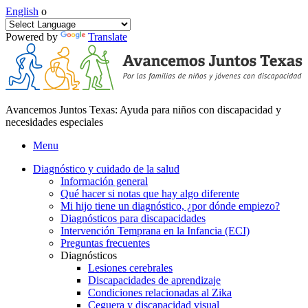
English
o
Powered by
Translate
Avancemos Juntos Texas: Ayuda para niños con discapacidad y
necesidades especiales
Menu
Diagnóstico y cuidado de la salud
Información general
Qué hacer si notas que hay algo diferente
Mi hijo tiene un diagnóstico, ¿por dónde empiezo?
Diagnósticos para discapacidades
Intervención Temprana en la Infancia (ECI)
Preguntas frecuentes
Diagnósticos
Lesiones cerebrales
Discapacidades de aprendizaje
Condiciones relacionadas al Zika
Ceguera y discapacidad visual