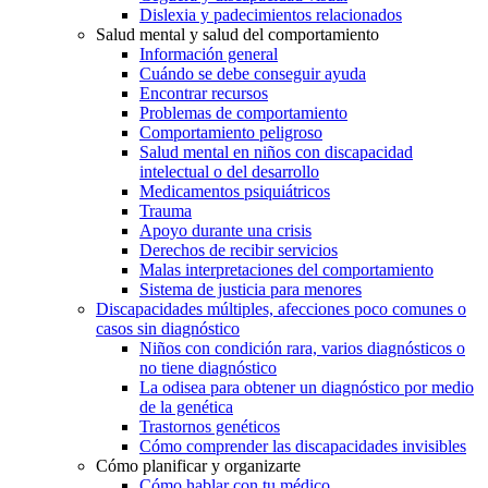
Dislexia y padecimientos relacionados
Salud mental y salud del comportamiento
Información general
Cuándo se debe conseguir ayuda
Encontrar recursos
Problemas de comportamiento
Comportamiento peligroso
Salud mental en niños con discapacidad
intelectual o del desarrollo
Medicamentos psiquiátricos
Trauma
Apoyo durante una crisis
Derechos de recibir servicios
Malas interpretaciones del comportamiento
Sistema de justicia para menores
Discapacidades múltiples, afecciones poco comunes o
casos sin diagnóstico
Niños con condición rara, varios diagnósticos o
no tiene diagnóstico
La odisea para obtener un diagnóstico por medio
de la genética
Trastornos genéticos
Cómo comprender las discapacidades invisibles
Cómo planificar y organizarte
Cómo hablar con tu médico