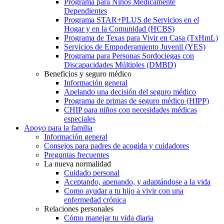
Programa para Niños Médicamente
Dependientes
Programa STAR+PLUS de Servicios en el
Hogar y en la Comunidad (HCBS)
Programa de Texas para Vivir en Casa (TxHmL)
Servicios de Empoderamiento Juvenil (YES)
Programa para Personas Sordociegas con
Discapacidades Múltiples (DMBD)
Beneficios y seguro médico
Información general
Apelando una decisión del seguro médico
Programa de primas de seguro médico (HIPP)
CHIP para niños con necesidades médicas
especiales
Apoyo para la familia
Información general
Consejos para padres de acogida y cuidadores
Preguntas frecuentes
La nueva normalidad
Cuidado personal
Aceptando, apenando, y adaptándose a la vida
Como ayudar a tu hijo a vivir con una
enfermedad crónica
Relaciones personales
Cómo manejar tu vida diaria