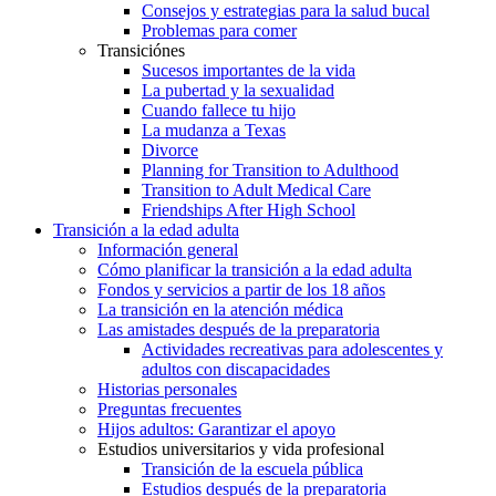
Consejos y estrategias para la salud bucal
Problemas para comer
Transiciónes
Sucesos importantes de la vida
La pubertad y la sexualidad
Cuando fallece tu hijo
La mudanza a Texas
Divorce
Planning for Transition to Adulthood
Transition to Adult Medical Care
Friendships After High School
Transición a la edad adulta
Información general
Cómo planificar la transición a la edad adulta
Fondos y servicios a partir de los 18 años
La transición en la atención médica
Las amistades después de la preparatoria
Actividades recreativas para adolescentes y
adultos con discapacidades
Historias personales
Preguntas frecuentes
Hijos adultos: Garantizar el apoyo
Estudios universitarios y vida profesional
Transición de la escuela pública
Estudios después de la preparatoria