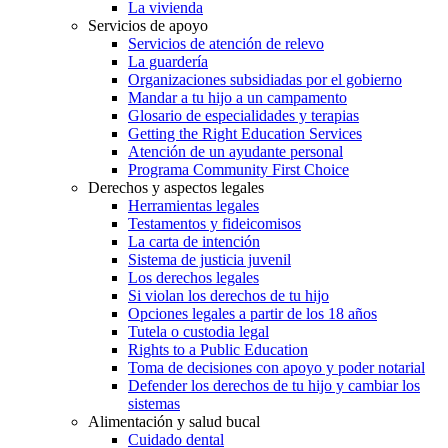
La vivienda
Servicios de apoyo
Servicios de atención de relevo
La guardería
Organizaciones subsidiadas por el gobierno
Mandar a tu hijo a un campamento
Glosario de especialidades y terapias
Getting the Right Education Services
Atención de un ayudante personal
Programa Community First Choice
Derechos y aspectos legales
Herramientas legales
Testamentos y fideicomisos
La carta de intención
Sistema de justicia juvenil
Los derechos legales
Si violan los derechos de tu hijo
Opciones legales a partir de los 18 años
Tutela o custodia legal
Rights to a Public Education
Toma de decisiones con apoyo y poder notarial
Defender los derechos de tu hijo y cambiar los
sistemas
Alimentación y salud bucal
Cuidado dental