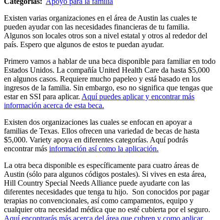
Categorías:
Apoyo para la familia
Existen varias organizaciones en el área de Austin las cuales te
pueden ayudar con las necesidades financieras de tu familia.
Algunos son locales otros son a nivel estatal y otros al rededor del
país. Espero que algunos de estos te puedan ayudar.
Primero vamos a hablar de una beca disponible para familiar en todo
Estados Unidos. La compañía United Health Care da hasta $5,000
en algunos casos. Requiere mucho papeleo y está basado en los
ingresos de la familia. Sin embargo, eso no significa que tengas que
estar en SSI para aplicar.
Aquí puedes aplicar y encontrar más
información acerca de esta beca.
Existen dos organizaciones las cuales se enfocan en apoyar a
familias de Texas. Ellos ofrecen una variedad de becas de hasta
$5,000. Variety apoya en diferentes categorías. Aquí podrás
encontrar más
información así como la aplicación.
La otra beca disponible es específicamente para cuatro áreas de
Austin (sólo para algunos códigos postales). Si vives en esta área,
Hill Country Special Needs Alliance puede ayudarte con las
diferentes necesidades que tenga tu hijo. Son conocidos por pagar
terapias no convencionales, así como campamentos, equipo y
cualquier otra necesidad médica que no esté cubierta por el seguro.
Aquí encontrarás más acerca del área que cubren y como aplicar.