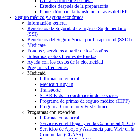
La transición entre escuelas
Estudios después de la preparatoria
Planeación para la transición a través del IEP
Seguro médico y ayuda económica
Información general
Beneficios de Seguridad de Ingreso Suplementario
(SSI)
Beneficios del Seguro Social por Incapacidad (SSDI)
Medicare
Fondos y servicios a partir de los 18 años
Subsidios y otras fuentes de fondos
Ayuda con los costos de la electricidad
Preguntas frecuentes
Medicaid
Información general
Medicaid Buy-In
Transporte
STAR Kids – coordinación de servicios
Programa de primas de seguro médico (HIPP)
Programa Community First Choice
Programas con exención
Información general
Servicios en el Hogar y en la Comunidad (HCS)
Servicios de Apoyo y Asistencia para Vivir en la
Comunidad (CLASS)