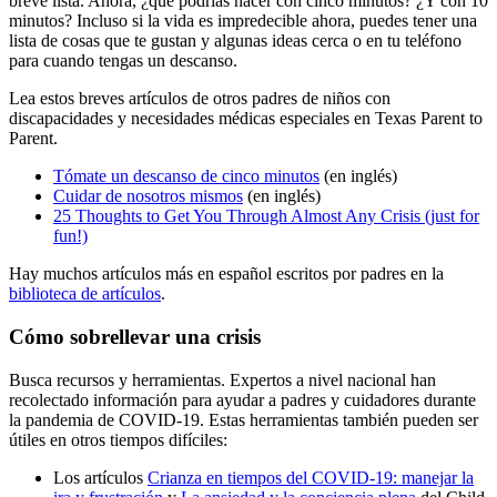
breve lista. Ahora, ¿qué podrías hacer con cinco minutos? ¿Y con 10
minutos? Incluso si la vida es impredecible ahora, puedes tener una
lista de cosas que te gustan y algunas ideas cerca o en tu teléfono
para cuando tengas un descanso.
Lea estos breves artículos de otros padres de niños con
discapacidades y necesidades médicas especiales en Texas Parent to
Parent.
Tómate un descanso de cinco minutos
(en inglés)
Cuidar de nosotros mismos
(en inglés)
25 Thoughts to Get You Through Almost Any Crisis (just for
fun!)
Hay muchos artículos más en español escritos por padres en la
biblioteca de artículos
.
Cómo sobrellevar una crisis
Busca recursos y herramientas. Expertos a nivel nacional han
recolectado información para ayudar a padres y cuidadores durante
la pandemia de COVID-19. Estas herramientas también pueden ser
útiles en otros tiempos difíciles:
Los artículos
Crianza en tiempos del COVID-19: manejar la