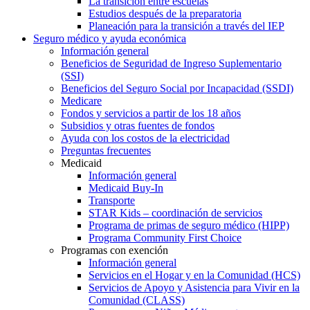
La transición entre escuelas
Estudios después de la preparatoria
Planeación para la transición a través del IEP
Seguro médico y ayuda económica
Información general
Beneficios de Seguridad de Ingreso Suplementario
(SSI)
Beneficios del Seguro Social por Incapacidad (SSDI)
Medicare
Fondos y servicios a partir de los 18 años
Subsidios y otras fuentes de fondos
Ayuda con los costos de la electricidad
Preguntas frecuentes
Medicaid
Información general
Medicaid Buy-In
Transporte
STAR Kids – coordinación de servicios
Programa de primas de seguro médico (HIPP)
Programa Community First Choice
Programas con exención
Información general
Servicios en el Hogar y en la Comunidad (HCS)
Servicios de Apoyo y Asistencia para Vivir en la
Comunidad (CLASS)