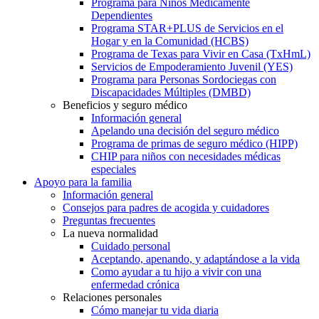
Programa para Niños Médicamente
Dependientes
Programa STAR+PLUS de Servicios en el
Hogar y en la Comunidad (HCBS)
Programa de Texas para Vivir en Casa (TxHmL)
Servicios de Empoderamiento Juvenil (YES)
Programa para Personas Sordociegas con
Discapacidades Múltiples (DMBD)
Beneficios y seguro médico
Información general
Apelando una decisión del seguro médico
Programa de primas de seguro médico (HIPP)
CHIP para niños con necesidades médicas
especiales
Apoyo para la familia
Información general
Consejos para padres de acogida y cuidadores
Preguntas frecuentes
La nueva normalidad
Cuidado personal
Aceptando, apenando, y adaptándose a la vida
Como ayudar a tu hijo a vivir con una
enfermedad crónica
Relaciones personales
Cómo manejar tu vida diaria