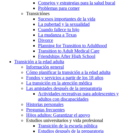
Consejos y estrategias para la salud bucal
Problemas para comer
Transiciónes
Sucesos importantes de la vida
La pubertad y la sexualidad
Cuando fallece tu hijo
La mudanza a Texas
Divorce
Planning for Transition to Adulthood
Transition to Adult Medical Care
Friendships After High School
Transición a la edad adulta
Información general
Cómo planificar la transición a la edad adulta
Fondos y servicios a partir de los 18 años
La transición en la atención médica
Las amistades después de la preparatoria
Actividades recreativas para adolescentes y
adultos con discapacidades
Historias personales
Preguntas frecuentes
Hijos adultos: Garantizar el apoyo
Estudios universitarios y vida profesional
Transición de la escuela pública
Estudios después de la preparatoria