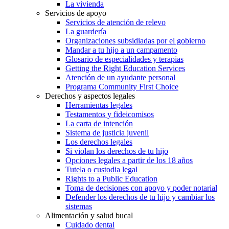
La vivienda
Servicios de apoyo
Servicios de atención de relevo
La guardería
Organizaciones subsidiadas por el gobierno
Mandar a tu hijo a un campamento
Glosario de especialidades y terapias
Getting the Right Education Services
Atención de un ayudante personal
Programa Community First Choice
Derechos y aspectos legales
Herramientas legales
Testamentos y fideicomisos
La carta de intención
Sistema de justicia juvenil
Los derechos legales
Si violan los derechos de tu hijo
Opciones legales a partir de los 18 años
Tutela o custodia legal
Rights to a Public Education
Toma de decisiones con apoyo y poder notarial
Defender los derechos de tu hijo y cambiar los
sistemas
Alimentación y salud bucal
Cuidado dental