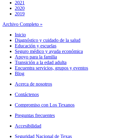
2021
2020
2019
Archivo Completo »
Inicio
Diagnóstico y cuidado de la salud
Educación y escuelas
Seguro médico y ayuda económica
Apoyo para la familia
Transición a la edad adulta
Encuentra servicios, grupos y eventos
Blog
Acerca de nosotros
Contáctenos
Compromiso con Los Texanos
Preguntas frecuentes
Accesibilidad
Seguridad Nacional de Texas