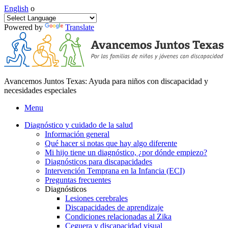
English
o
Powered by
Translate
Avancemos Juntos Texas: Ayuda para niños con discapacidad y
necesidades especiales
Menu
Diagnóstico y cuidado de la salud
Información general
Qué hacer si notas que hay algo diferente
Mi hijo tiene un diagnóstico, ¿por dónde empiezo?
Diagnósticos para discapacidades
Intervención Temprana en la Infancia (ECI)
Preguntas frecuentes
Diagnósticos
Lesiones cerebrales
Discapacidades de aprendizaje
Condiciones relacionadas al Zika
Ceguera y discapacidad visual