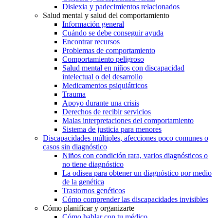
Dislexia y padecimientos relacionados
Salud mental y salud del comportamiento
Información general
Cuándo se debe conseguir ayuda
Encontrar recursos
Problemas de comportamiento
Comportamiento peligroso
Salud mental en niños con discapacidad
intelectual o del desarrollo
Medicamentos psiquiátricos
Trauma
Apoyo durante una crisis
Derechos de recibir servicios
Malas interpretaciones del comportamiento
Sistema de justicia para menores
Discapacidades múltiples, afecciones poco comunes o
casos sin diagnóstico
Niños con condición rara, varios diagnósticos o
no tiene diagnóstico
La odisea para obtener un diagnóstico por medio
de la genética
Trastornos genéticos
Cómo comprender las discapacidades invisibles
Cómo planificar y organizarte
Cómo hablar con tu médico