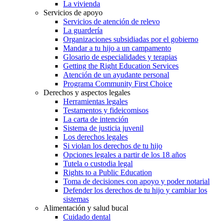
La vivienda
Servicios de apoyo
Servicios de atención de relevo
La guardería
Organizaciones subsidiadas por el gobierno
Mandar a tu hijo a un campamento
Glosario de especialidades y terapias
Getting the Right Education Services
Atención de un ayudante personal
Programa Community First Choice
Derechos y aspectos legales
Herramientas legales
Testamentos y fideicomisos
La carta de intención
Sistema de justicia juvenil
Los derechos legales
Si violan los derechos de tu hijo
Opciones legales a partir de los 18 años
Tutela o custodia legal
Rights to a Public Education
Toma de decisiones con apoyo y poder notarial
Defender los derechos de tu hijo y cambiar los
sistemas
Alimentación y salud bucal
Cuidado dental