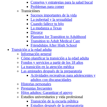
Consejos y estrategias para la salud bucal
Problemas para comer
Transiciónes
Sucesos importantes de la vida
La pubertad y la sexualidad
Cuando fallece tu hijo
La mudanza a Texas
Divorce
Planning for Transition to Adulthood
Transition to Adult Medical Care
Friendships After High School
Transición a la edad adulta
Información general
Cómo planificar la transición a la edad adulta
Fondos y servicios a partir de los 18 años
La transición en la atención médica
Las amistades después de la preparatoria
Actividades recreativas para adolescentes y
adultos con discapacidades
Historias personales
Preguntas frecuentes
Hijos adultos: Garantizar el apoyo
Estudios universitarios y vida profesional
Transición de la escuela pública
Estudios después de la preparatoria