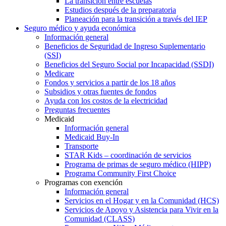
La transición entre escuelas
Estudios después de la preparatoria
Planeación para la transición a través del IEP
Seguro médico y ayuda económica
Información general
Beneficios de Seguridad de Ingreso Suplementario
(SSI)
Beneficios del Seguro Social por Incapacidad (SSDI)
Medicare
Fondos y servicios a partir de los 18 años
Subsidios y otras fuentes de fondos
Ayuda con los costos de la electricidad
Preguntas frecuentes
Medicaid
Información general
Medicaid Buy-In
Transporte
STAR Kids – coordinación de servicios
Programa de primas de seguro médico (HIPP)
Programa Community First Choice
Programas con exención
Información general
Servicios en el Hogar y en la Comunidad (HCS)
Servicios de Apoyo y Asistencia para Vivir en la
Comunidad (CLASS)