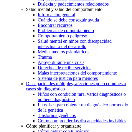
Dislexia y padecimientos relacionados
Salud mental y salud del comportamiento
Información general
Cuándo se debe conseguir ayuda
Encontrar recursos
Problemas de comportamiento
Comportamiento peligroso
Salud mental en niños con discapacidad
intelectual o del desarrollo
Medicamentos psiquiátricos
Trauma
Apoyo durante una crisis
Derechos de recibir servicios
Malas interpretaciones del comportamiento
Sistema de justicia para menores
Discapacidades múltiples, afecciones poco comunes o
casos sin diagnóstico
Niños con condición rara, varios diagnósticos o
no tiene diagnóstico
La odisea para obtener un diagnóstico por medio
de la genética
Trastornos genéticos
Cómo comprender las discapacidades invisibles
Cómo planificar y organizarte
Cómo hablar con tu médico