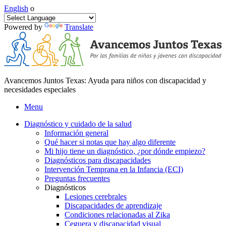
English
o
Powered by
Translate
Avancemos Juntos Texas: Ayuda para niños con discapacidad y
necesidades especiales
Menu
Diagnóstico y cuidado de la salud
Información general
Qué hacer si notas que hay algo diferente
Mi hijo tiene un diagnóstico, ¿por dónde empiezo?
Diagnósticos para discapacidades
Intervención Temprana en la Infancia (ECI)
Preguntas frecuentes
Diagnósticos
Lesiones cerebrales
Discapacidades de aprendizaje
Condiciones relacionadas al Zika
Ceguera y discapacidad visual