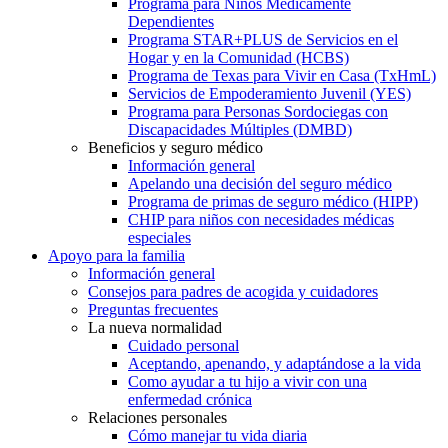
Programa para Niños Médicamente
Dependientes
Programa STAR+PLUS de Servicios en el
Hogar y en la Comunidad (HCBS)
Programa de Texas para Vivir en Casa (TxHmL)
Servicios de Empoderamiento Juvenil (YES)
Programa para Personas Sordociegas con
Discapacidades Múltiples (DMBD)
Beneficios y seguro médico
Información general
Apelando una decisión del seguro médico
Programa de primas de seguro médico (HIPP)
CHIP para niños con necesidades médicas
especiales
Apoyo para la familia
Información general
Consejos para padres de acogida y cuidadores
Preguntas frecuentes
La nueva normalidad
Cuidado personal
Aceptando, apenando, y adaptándose a la vida
Como ayudar a tu hijo a vivir con una
enfermedad crónica
Relaciones personales
Cómo manejar tu vida diaria