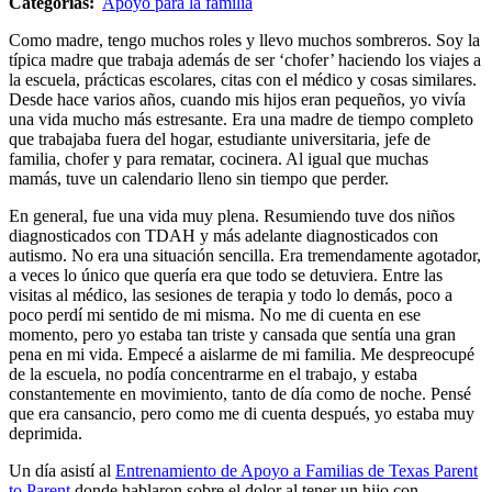
Categorías:
Apoyo para la familia
Como madre, tengo muchos roles y llevo muchos sombreros. Soy la
típica madre que trabaja además de ser ‘chofer’ haciendo los viajes a
la escuela, prácticas escolares, citas con el médico y cosas similares.
Desde hace varios años, cuando mis hijos eran pequeños, yo vivía
una vida mucho más estresante. Era una madre de tiempo completo
que trabajaba fuera del hogar, estudiante universitaria, jefe de
familia, chofer y para rematar, cocinera. Al igual que muchas
mamás, tuve un calendario lleno sin tiempo que perder.
En general, fue una vida muy plena. Resumiendo tuve dos niños
diagnosticados con TDAH y más adelante diagnosticados con
autismo. No era una situación sencilla. Era tremendamente agotador,
a veces lo único que quería era que todo se detuviera. Entre las
visitas al médico, las sesiones de terapia y todo lo demás, poco a
poco perdí mi sentido de mi misma. No me di cuenta en ese
momento, pero yo estaba tan triste y cansada que sentía una gran
pena en mi vida. Empecé a aislarme de mi familia. Me despreocupé
de la escuela, no podía concentrarme en el trabajo, y estaba
constantemente en movimiento, tanto de día como de noche. Pensé
que era cansancio, pero como me di cuenta después, yo estaba muy
deprimida.
Un día asistí al
Entrenamiento de Apoyo a Familias de Texas Parent
to Parent
donde hablaron sobre el dolor al tener un hijo con