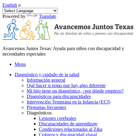
English
o
Powered by
Translate
Avancemos Juntos Texas: Ayuda para niños con discapacidad y
necesidades especiales
Menu
Diagnóstico y cuidado de la salud
Información general
Qué hacer si notas que hay algo diferente
Mi hijo tiene un diagnóstico, ¿por dónde empiezo?
Diagnósticos para discapacidades
Intervención Temprana en la Infancia (ECI)
Preguntas frecuentes
Diagnósticos
Lesiones cerebrales
Discapacidades de aprendizaje
Condiciones relacionadas al Zika
Ceguera y discapacidad visual