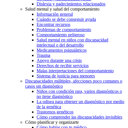
Dislexia y padecimientos relacionados
Salud mental y salud del comportamiento
Información general
Cuándo se debe conseguir ayuda
Encontrar recursos
Problemas de comportamiento
Comportamiento peligroso
Salud mental en niños con discapacidad
intelectual o del desarrollo
Medicamentos psiquiátricos
Trauma
Apoyo durante una crisis
Derechos de recibir servicios
Malas interpretaciones del comportamiento
Sistema de justicia para menores
Discapacidades múltiples, afecciones poco comunes o
casos sin diagnóstico
Niños con condición rara, varios diagnósticos o
no tiene diagnóstico
La odisea para obtener un diagnóstico por medio
de la genética
Trastornos genéticos
Cómo comprender las discapacidades invisibles
Cómo planificar y organizarte
Cómo hablar con tu médico