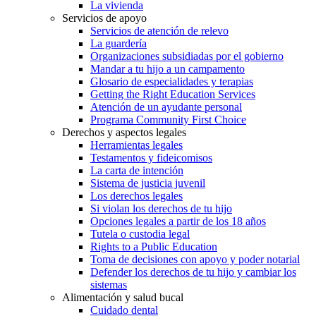
La vivienda
Servicios de apoyo
Servicios de atención de relevo
La guardería
Organizaciones subsidiadas por el gobierno
Mandar a tu hijo a un campamento
Glosario de especialidades y terapias
Getting the Right Education Services
Atención de un ayudante personal
Programa Community First Choice
Derechos y aspectos legales
Herramientas legales
Testamentos y fideicomisos
La carta de intención
Sistema de justicia juvenil
Los derechos legales
Si violan los derechos de tu hijo
Opciones legales a partir de los 18 años
Tutela o custodia legal
Rights to a Public Education
Toma de decisiones con apoyo y poder notarial
Defender los derechos de tu hijo y cambiar los
sistemas
Alimentación y salud bucal
Cuidado dental