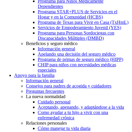
Programa para Niños Médicamente
Dependientes
Programa STAR+PLUS de Servicios en el
Hogar y en la Comunidad (HCBS)
Programa de Texas para Vivir en Casa (TxHmL)
Servicios de Empoderamiento Juvenil (YES)
Programa para Personas Sordociegas con
Discapacidades Múltiples (DMBD)
Beneficios y seguro médico
Información general
Apelando una decisión del seguro médico
Programa de primas de seguro médico (HIPP)
CHIP para niños con necesidades médicas
especiales
Apoyo para la familia
Información general
Consejos para padres de acogida y cuidadores
Preguntas frecuentes
La nueva normalidad
Cuidado personal
Aceptando, apenando, y adaptándose a la vida
Como ayudar a tu hijo a vivir con una
enfermedad crónica
Relaciones personales
Cómo manejar tu vida diaria