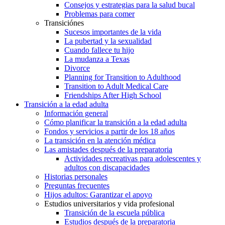
Consejos y estrategias para la salud bucal
Problemas para comer
Transiciónes
Sucesos importantes de la vida
La pubertad y la sexualidad
Cuando fallece tu hijo
La mudanza a Texas
Divorce
Planning for Transition to Adulthood
Transition to Adult Medical Care
Friendships After High School
Transición a la edad adulta
Información general
Cómo planificar la transición a la edad adulta
Fondos y servicios a partir de los 18 años
La transición en la atención médica
Las amistades después de la preparatoria
Actividades recreativas para adolescentes y
adultos con discapacidades
Historias personales
Preguntas frecuentes
Hijos adultos: Garantizar el apoyo
Estudios universitarios y vida profesional
Transición de la escuela pública
Estudios después de la preparatoria