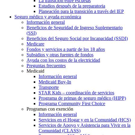
La transición entre escuelas
Estudios después de la preparatoria
Planeación para la transición a través del IEP
Seguro médico y ayuda económica
Información general
Beneficios de Seguridad de Ingreso Suplementario
(SSI)
Beneficios del Seguro Social por Incapacidad (SSDI)
Medicare
Fondos y servicios a partir de los 18 años
Subsidios y otras fuentes de fondos
Ayuda con los costos de la electricidad
Preguntas frecuentes
Medicaid
Información general
Medicaid Buy-In
Transporte
STAR Kids – coordinación de servicios
Programa de primas de seguro médico (HIPP)
Programa Community First Choice
Programas con exención
Información general
Servicios en el Hogar y en la Comunidad (HCS)
Servicios de Apoyo y Asistencia para Vivir en la
Comunidad (CLASS)