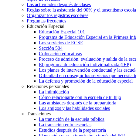
Las actividades después de clases
Reglas sobre la asistencia del 90% y el ausentismo escol
Organizar los registros escolares
Preguntas frecuentes
Educación Especial
Educación Especial 101
Programa de Educación Especial en la Primera Inf
Los servicios de ECSE
Sección 504
Colocación educativas
Proceso de admisión, evaluación y salida de la es
El programa de educación individualizada (IEP)
Los planes de intervención conductual y las escuel
Dificultad en conseguir los servicios que necesita t
La defensa y promoción de la educación especial
Relaciones personales
La intimidación
Cómo relacionarte con la escuela de tu hijo
Las amistades después de la preparatoria
Los amigos y las habilidades sociales
Transiciónes
La transición de la escuela pública
La transición entre escuelas
Estudios después de la preparatoria
Planeación para la transición a través del IEP