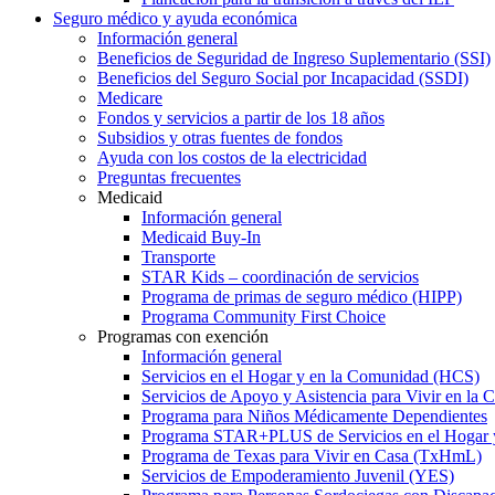
Seguro médico y ayuda económica
Información general
Beneficios de Seguridad de Ingreso Suplementario (SSI)
Beneficios del Seguro Social por Incapacidad (SSDI)
Medicare
Fondos y servicios a partir de los 18 años
Subsidios y otras fuentes de fondos
Ayuda con los costos de la electricidad
Preguntas frecuentes
Medicaid
Información general
Medicaid Buy-In
Transporte
STAR Kids – coordinación de servicios
Programa de primas de seguro médico (HIPP)
Programa Community First Choice
Programas con exención
Información general
Servicios en el Hogar y en la Comunidad (HCS)
Servicios de Apoyo y Asistencia para Vivir en l
Programa para Niños Médicamente Dependientes
Programa STAR+PLUS de Servicios en el Hogar
Programa de Texas para Vivir en Casa (TxHmL)
Servicios de Empoderamiento Juvenil (YES)