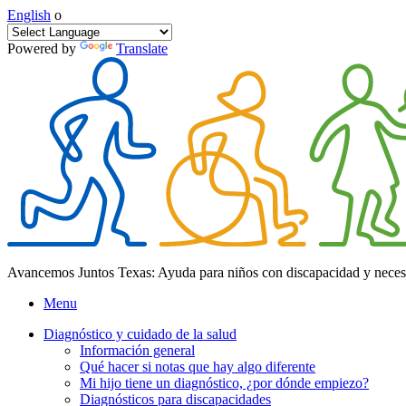
English
o
Powered by
Translate
Avancemos Juntos Texas: Ayuda para niños con discapacidad y neces
Menu
Diagnóstico y cuidado de la salud
Información general
Qué hacer si notas que hay algo diferente
Mi hijo tiene un diagnóstico, ¿por dónde empiezo?
Diagnósticos para discapacidades