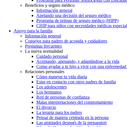
Programa para Personas Sordociegas con Discap
Beneficios y seguro médico
Información general
Apelando una decisión del seguro médico
Programa de primas de seguro médico (HIPP)
CHIP para niños con necesidades médicas especial
Apoyo para la familia
Información general
Consejos para padres de acogida y cuidadores
Preguntas frecuentes
La nueva normalidad
Cuidado personal
Aceptando, apenando, y adaptándose a la vida
Como ayudar a tu hijo a vivir con una enfermedad
Relaciones personales
Cómo manejar tu vida diaria
Estar en contacto con otros padres de familia
Los adolescentes
Los hermanos
Red de personas de confianza
Malas interpretaciones del comportamiento
El divorcio
La terapia para los padres
Pensar de manera centrada en la persona
Las amistades después de la preparatori