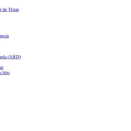
ar de Texas
ancia
cuela (ARD)
as
u hijo