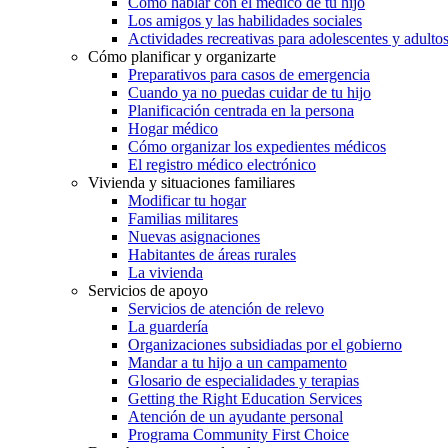
Cómo hablar con el médico de tu hijo
Los amigos y las habilidades sociales
Actividades recreativas para adolescentes y adulto
Cómo planificar y organizarte
Preparativos para casos de emergencia
Cuando ya no puedas cuidar de tu hijo
Planificación centrada en la persona
Hogar médico
Cómo organizar los expedientes médicos
El registro médico electrónico
Vivienda y situaciones familiares
Modificar tu hogar
Familias militares
Nuevas asignaciones
Habitantes de áreas rurales
La vivienda
Servicios de apoyo
Servicios de atención de relevo
La guardería
Organizaciones subsidiadas por el gobierno
Mandar a tu hijo a un campamento
Glosario de especialidades y terapias
Getting the Right Education Services
Atención de un ayudante personal
Programa Community First Choice