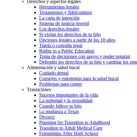
Derechos y aspectos legales
Herramientas legales
Testamentos y fideicomisos
La carta de intención
Sistema de justicia juvenil
Los derechos legales
Si violan los derechos de tu hijo
Opciones legales a partir de los 18 años
Tutela o custodia legal
Rights to a Public Education
Toma de decisiones con apoyo y poder notarial
Defender los derechos de tu hijo y cambiar los sis
Alimentación y salud bucal
Cuidado dental
Consejos y estrategias para la salud bucal
Problemas para comer
Transiciónes
Sucesos importantes de la vida
La pubertad y la sexualidad
Cuando fallece tu hijo
La mudanza a Texas
Divorce
Planning for Transition to Adulthood
Transition to Adult Medical Care
Friendships After High School