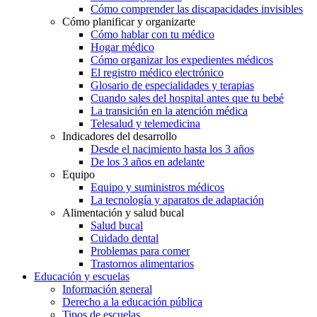
Cómo comprender las discapacidades invisibles
Cómo planificar y organizarte
Cómo hablar con tu médico
Hogar médico
Cómo organizar los expedientes médicos
El registro médico electrónico
Glosario de especialidades y terapias
Cuando sales del hospital antes que tu bebé
La transición en la atención médica
Telesalud y telemedicina
Indicadores del desarrollo
Desde el nacimiento hasta los 3 años
De los 3 años en adelante
Equipo
Equipo y suministros médicos
La tecnología y aparatos de adaptación
Alimentación y salud bucal
Salud bucal
Cuidado dental
Problemas para comer
Trastornos alimentarios
Educación y escuelas
Información general
Derecho a la educación pública
Tipos de escuelas