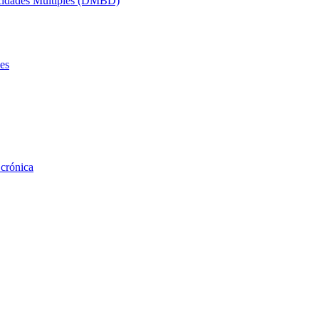
acidades Múltiples (DMBD)
es
 crónica