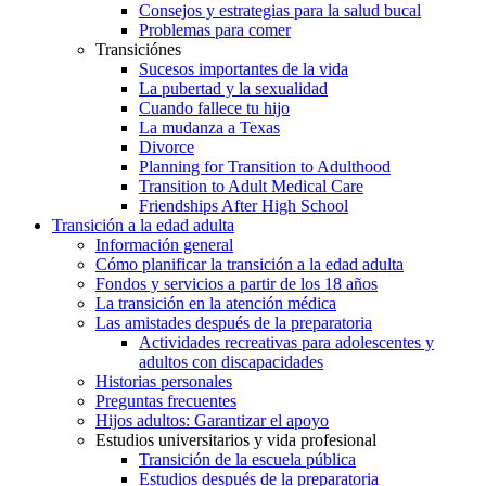
Consejos y estrategias para la salud bucal
Problemas para comer
Transiciónes
Sucesos importantes de la vida
La pubertad y la sexualidad
Cuando fallece tu hijo
La mudanza a Texas
Divorce
Planning for Transition to Adulthood
Transition to Adult Medical Care
Friendships After High School
Transición a la edad adulta
Información general
Cómo planificar la transición a la edad adulta
Fondos y servicios a partir de los 18 años
La transición en la atención médica
Las amistades después de la preparatoria
Actividades recreativas para adolescentes y
adultos con discapacidades
Historias personales
Preguntas frecuentes
Hijos adultos: Garantizar el apoyo
Estudios universitarios y vida profesional
Transición de la escuela pública
Estudios después de la preparatoria