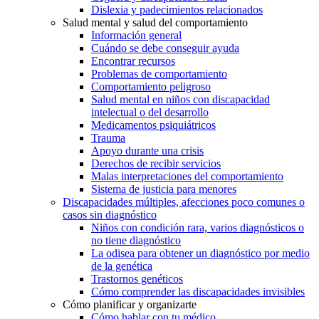
Dislexia y padecimientos relacionados
Salud mental y salud del comportamiento
Información general
Cuándo se debe conseguir ayuda
Encontrar recursos
Problemas de comportamiento
Comportamiento peligroso
Salud mental en niños con discapacidad
intelectual o del desarrollo
Medicamentos psiquiátricos
Trauma
Apoyo durante una crisis
Derechos de recibir servicios
Malas interpretaciones del comportamiento
Sistema de justicia para menores
Discapacidades múltiples, afecciones poco comunes o
casos sin diagnóstico
Niños con condición rara, varios diagnósticos o
no tiene diagnóstico
La odisea para obtener un diagnóstico por medio
de la genética
Trastornos genéticos
Cómo comprender las discapacidades invisibles
Cómo planificar y organizarte
Cómo hablar con tu médico