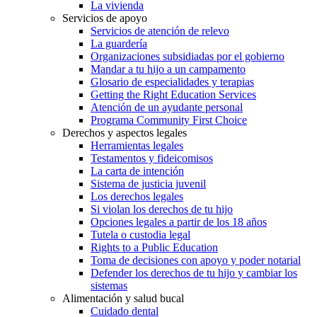
La vivienda
Servicios de apoyo
Servicios de atención de relevo
La guardería
Organizaciones subsidiadas por el gobierno
Mandar a tu hijo a un campamento
Glosario de especialidades y terapias
Getting the Right Education Services
Atención de un ayudante personal
Programa Community First Choice
Derechos y aspectos legales
Herramientas legales
Testamentos y fideicomisos
La carta de intención
Sistema de justicia juvenil
Los derechos legales
Si violan los derechos de tu hijo
Opciones legales a partir de los 18 años
Tutela o custodia legal
Rights to a Public Education
Toma de decisiones con apoyo y poder notarial
Defender los derechos de tu hijo y cambiar los
sistemas
Alimentación y salud bucal
Cuidado dental