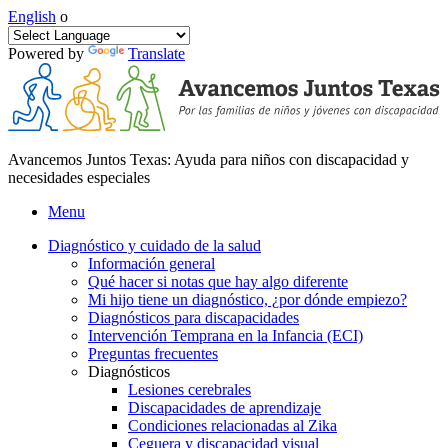
English
o
Powered by
Translate
Avancemos Juntos Texas: Ayuda para niños con discapacidad y
necesidades especiales
Menu
Diagnóstico y cuidado de la salud
Información general
Qué hacer si notas que hay algo diferente
Mi hijo tiene un diagnóstico, ¿por dónde empiezo?
Diagnósticos para discapacidades
Intervención Temprana en la Infancia (ECI)
Preguntas frecuentes
Diagnósticos
Lesiones cerebrales
Discapacidades de aprendizaje
Condiciones relacionadas al Zika
Ceguera y discapacidad visual