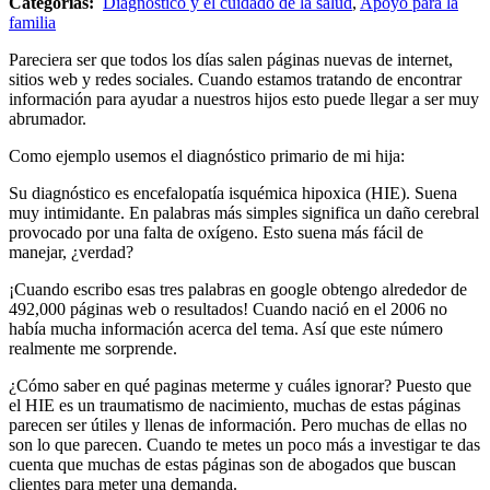
Categorías:
Diagnóstico y el cuidado de la salud
,
Apoyo para la
familia
Pareciera ser que todos los días salen páginas nuevas de internet,
sitios web y redes sociales. Cuando estamos tratando de encontrar
información para ayudar a nuestros hijos esto puede llegar a ser muy
abrumador.
Como ejemplo usemos el diagnóstico primario de mi hija:
Su diagnóstico es encefalopatía isquémica hipoxica (HIE). Suena
muy intimidante. En palabras más simples significa un daño cerebral
provocado por una falta de oxígeno. Esto suena más fácil de
manejar, ¿verdad?
¡Cuando escribo esas tres palabras en google obtengo alrededor de
492,000 páginas web o resultados! Cuando nació en el 2006 no
había mucha información acerca del tema. Así que este número
realmente me sorprende.
¿Cómo saber en qué paginas meterme y cuáles ignorar? Puesto que
el HIE es un traumatismo de nacimiento, muchas de estas páginas
parecen ser útiles y llenas de información. Pero muchas de ellas no
son lo que parecen. Cuando te metes un poco más a investigar te das
cuenta que muchas de estas páginas son de abogados que buscan
clientes para meter una demanda.