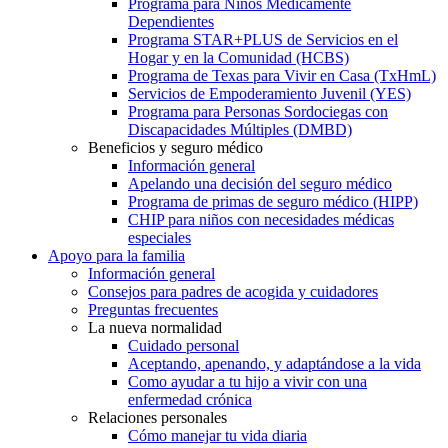
Programa para Niños Médicamente
Dependientes
Programa STAR+PLUS de Servicios en el
Hogar y en la Comunidad (HCBS)
Programa de Texas para Vivir en Casa (TxHmL)
Servicios de Empoderamiento Juvenil (YES)
Programa para Personas Sordociegas con
Discapacidades Múltiples (DMBD)
Beneficios y seguro médico
Información general
Apelando una decisión del seguro médico
Programa de primas de seguro médico (HIPP)
CHIP para niños con necesidades médicas
especiales
Apoyo para la familia
Información general
Consejos para padres de acogida y cuidadores
Preguntas frecuentes
La nueva normalidad
Cuidado personal
Aceptando, apenando, y adaptándose a la vida
Como ayudar a tu hijo a vivir con una
enfermedad crónica
Relaciones personales
Cómo manejar tu vida diaria