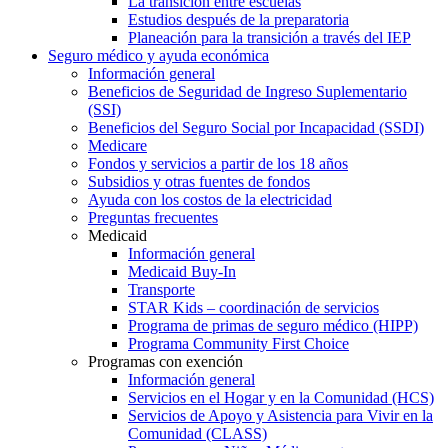
La transición entre escuelas
Estudios después de la preparatoria
Planeación para la transición a través del IEP
Seguro médico y ayuda económica
Información general
Beneficios de Seguridad de Ingreso Suplementario
(SSI)
Beneficios del Seguro Social por Incapacidad (SSDI)
Medicare
Fondos y servicios a partir de los 18 años
Subsidios y otras fuentes de fondos
Ayuda con los costos de la electricidad
Preguntas frecuentes
Medicaid
Información general
Medicaid Buy-In
Transporte
STAR Kids – coordinación de servicios
Programa de primas de seguro médico (HIPP)
Programa Community First Choice
Programas con exención
Información general
Servicios en el Hogar y en la Comunidad (HCS)
Servicios de Apoyo y Asistencia para Vivir en la
Comunidad (CLASS)