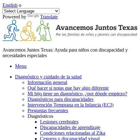
English
o
Powered by
Translate
Avancemos Juntos Texas: Ayuda para niños con discapacidad y
necesidades especiales
Menu
Diagnóstico y cuidado de la salud
Información general
Qué hacer si notas que hay algo diferente
Mi hijo tiene un diagnóstico, ¿por dónde empiezo?
Diagnósticos para discapacidades
Intervención Temprana en la Infancia (ECI)
Preguntas frecuentes
Diagnósticos
Lesiones cerebrales
Discapacidades de aprendizaje
Condiciones relacionadas al Zika
Ceguera y discapacidad visual