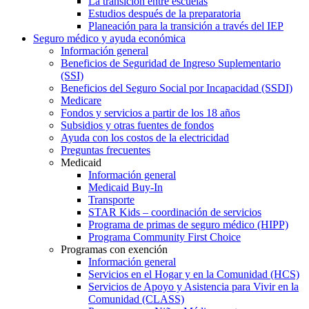
La transición entre escuelas
Estudios después de la preparatoria
Planeación para la transición a través del IEP
Seguro médico y ayuda económica
Información general
Beneficios de Seguridad de Ingreso Suplementario
(SSI)
Beneficios del Seguro Social por Incapacidad (SSDI)
Medicare
Fondos y servicios a partir de los 18 años
Subsidios y otras fuentes de fondos
Ayuda con los costos de la electricidad
Preguntas frecuentes
Medicaid
Información general
Medicaid Buy-In
Transporte
STAR Kids – coordinación de servicios
Programa de primas de seguro médico (HIPP)
Programa Community First Choice
Programas con exención
Información general
Servicios en el Hogar y en la Comunidad (HCS)
Servicios de Apoyo y Asistencia para Vivir en la
Comunidad (CLASS)