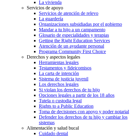
La vivienda
Servicios de apoyo
Servicios de atención de relevo
La guardería
Organizaciones subsidiadas por el gobierno
Mandar a tu hijo a un campamento
Glosario de especialidades y terapias
Getting the Right Education Services
Atención de un ayudante personal
Programa Community First Choice
Derechos y aspectos legales
Herramientas legales
Testamentos y fideicomisos
La carta de intención
Sistema de justicia juvenil
Los derechos legales
Si violan los derechos de tu hijo
Opciones legales a partir de los 18 años
Tutela o custodia legal
Rights to a Public Education
Toma de decisiones con apoyo y poder notarial
Defender los derechos de tu hijo y cambiar los
sistemas
Alimentación y salud bucal
Cuidado dental