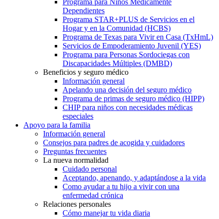
Programa para Niños Médicamente
Dependientes
Programa STAR+PLUS de Servicios en el
Hogar y en la Comunidad (HCBS)
Programa de Texas para Vivir en Casa (TxHmL)
Servicios de Empoderamiento Juvenil (YES)
Programa para Personas Sordociegas con
Discapacidades Múltiples (DMBD)
Beneficios y seguro médico
Información general
Apelando una decisión del seguro médico
Programa de primas de seguro médico (HIPP)
CHIP para niños con necesidades médicas
especiales
Apoyo para la familia
Información general
Consejos para padres de acogida y cuidadores
Preguntas frecuentes
La nueva normalidad
Cuidado personal
Aceptando, apenando, y adaptándose a la vida
Como ayudar a tu hijo a vivir con una
enfermedad crónica
Relaciones personales
Cómo manejar tu vida diaria