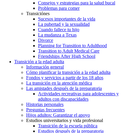
Consejos y estrategias para la salud bucal
Problemas para comer
Transiciónes
Sucesos importantes de la vida
La pubertad y la sexualidad
Cuando fallece tu hijo
La mudanza a Texas
Divorce
Planning for Transition to Adulthood
Transition to Adult Medical Care
Friendships After High School
Transición a la edad adulta
Información general
Cómo planificar la transición a la edad adulta
Fondos y servicios a partir de los 18 años
La transición en la atención médica
Las amistades después de la preparatoria
Actividades recreativas para adolescentes y
adultos con discapacidades
Historias personales
Preguntas frecuentes
Hijos adultos: Garantizar el apoyo
Estudios universitarios y vida profesional
Transición de la escuela pública
Estudios después de la preparatoria