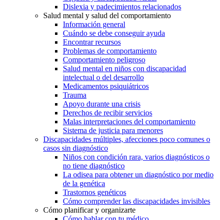
Dislexia y padecimientos relacionados
Salud mental y salud del comportamiento
Información general
Cuándo se debe conseguir ayuda
Encontrar recursos
Problemas de comportamiento
Comportamiento peligroso
Salud mental en niños con discapacidad
intelectual o del desarrollo
Medicamentos psiquiátricos
Trauma
Apoyo durante una crisis
Derechos de recibir servicios
Malas interpretaciones del comportamiento
Sistema de justicia para menores
Discapacidades múltiples, afecciones poco comunes o
casos sin diagnóstico
Niños con condición rara, varios diagnósticos o
no tiene diagnóstico
La odisea para obtener un diagnóstico por medio
de la genética
Trastornos genéticos
Cómo comprender las discapacidades invisibles
Cómo planificar y organizarte
Cómo hablar con tu médico