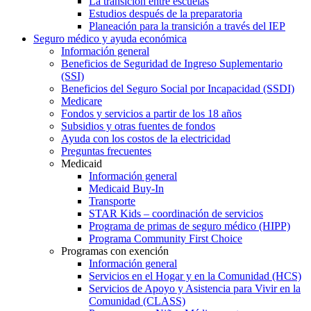
La transición entre escuelas
Estudios después de la preparatoria
Planeación para la transición a través del IEP
Seguro médico y ayuda económica
Información general
Beneficios de Seguridad de Ingreso Suplementario
(SSI)
Beneficios del Seguro Social por Incapacidad (SSDI)
Medicare
Fondos y servicios a partir de los 18 años
Subsidios y otras fuentes de fondos
Ayuda con los costos de la electricidad
Preguntas frecuentes
Medicaid
Información general
Medicaid Buy-In
Transporte
STAR Kids – coordinación de servicios
Programa de primas de seguro médico (HIPP)
Programa Community First Choice
Programas con exención
Información general
Servicios en el Hogar y en la Comunidad (HCS)
Servicios de Apoyo y Asistencia para Vivir en la
Comunidad (CLASS)