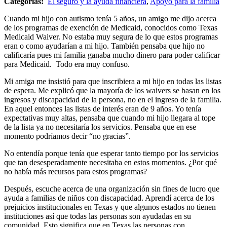
Categorías:
El seguro y la ayuda financiera
,
Apoyo para la familia
Cuando mi hijo con autismo tenía 5 años, un amigo me dijo acerca
de los programas de exención de Medicaid, conocidos como Texas
Medicaid Waiver. No estaba muy segura de lo que estos programas
eran o como ayudarían a mi hijo. También pensaba que hijo no
calificaría pues mi familia ganaba mucho dinero para poder calificar
para Medicaid. Todo era muy confuso.
Mi amiga me insistió para que inscribiera a mi hijo en todas las listas
de espera. Me explicó que la mayoría de los waivers se basan en los
ingresos y discapacidad de la persona, no en el ingreso de la familia.
En aquel entonces las listas de interés eran de 9 años. Yo tenía
expectativas muy altas, pensaba que cuando mi hijo llegara al tope
de la lista ya no necesitaría los servicios. Pensaba que en ese
momento podríamos decir “no gracias”.
No entendía porque tenía que esperar tanto tiempo por los servicios
que tan desesperadamente necesitaba en estos momentos. ¿Por qué
no había más recursos para estos programas?
Después, escuche acerca de una organización sin fines de lucro que
ayuda a familias de niños con discapacidad. Aprendí acerca de los
prejuicios institucionales en Texas y que algunos estados no tienen
instituciones así que todas las personas son ayudadas en su
comunidad. Esto significa que en Texas las personas con