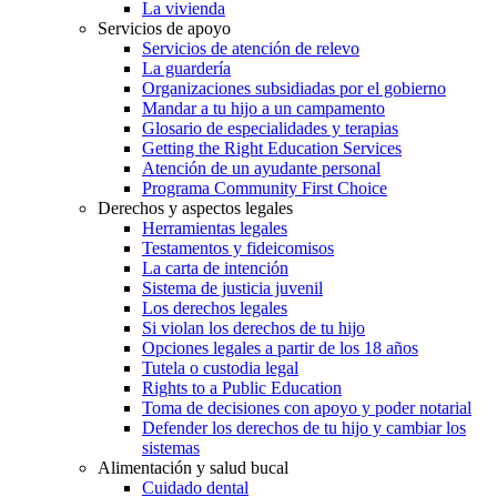
La vivienda
Servicios de apoyo
Servicios de atención de relevo
La guardería
Organizaciones subsidiadas por el gobierno
Mandar a tu hijo a un campamento
Glosario de especialidades y terapias
Getting the Right Education Services
Atención de un ayudante personal
Programa Community First Choice
Derechos y aspectos legales
Herramientas legales
Testamentos y fideicomisos
La carta de intención
Sistema de justicia juvenil
Los derechos legales
Si violan los derechos de tu hijo
Opciones legales a partir de los 18 años
Tutela o custodia legal
Rights to a Public Education
Toma de decisiones con apoyo y poder notarial
Defender los derechos de tu hijo y cambiar los
sistemas
Alimentación y salud bucal
Cuidado dental