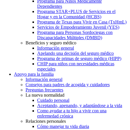
Programa para Niños Médicamente
Dependientes
Programa STAR+PLUS de Servicios en el
Hogar y en la Comunidad (HCBS)
Programa de Texas para Vivir en Casa (TxHmL)
Servicios de Empoderamiento Juvenil (YES)
Programa para Personas Sordociegas con
Discapacidades Múltiples (DMBD)
Beneficios y seguro médico
Información general
Apelando una decisión del seguro médico
Programa de primas de seguro médico (HIPP)
CHIP para niños con necesidades médicas
especiales
Apoyo para la familia
Información general
Consejos para padres de acogida y cuidadores
Preguntas frecuentes
La nueva normalidad
Cuidado personal
Aceptando, apenando, y adaptándose a la vida
Como ayudar a tu hijo a vivir con una
enfermedad crónica
Relaciones personales
Cómo manejar tu vida diaria