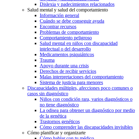
Dislexia y padecimientos relacionados
Salud mental y salud del comportamiento
Información general
Cuándo se debe conseguir ayuda
Encontrar recursos
Problemas de comportamiento
Comportamiento peligroso
Salud mental en niños con discapacidad
intelectual o del desarrollo
Medicamentos psiquiátricos
Trauma
Apoyo durante una crisis
Derechos de recibir servicios
Malas interpretaciones del comportamiento
Sistema de justicia para menores
Discapacidades múltiples, afecciones poco comunes o
casos sin diagnóstico
Niños con condición rara, varios diagnósticos o
no tiene diagnóstico
La odisea para obtener un diagnóstico por medio
de la genética
Trastornos genéticos
Cómo comprender las discapacidades invisibles
Cómo planificar y organizarte
Cómo hablar con tu médico