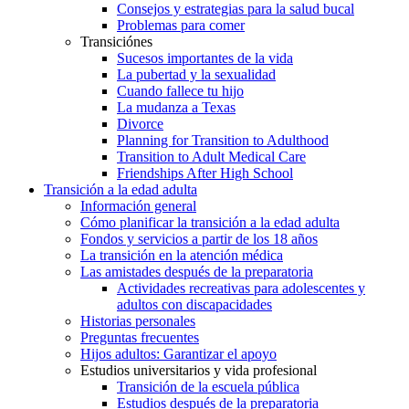
Consejos y estrategias para la salud bucal
Problemas para comer
Transiciónes
Sucesos importantes de la vida
La pubertad y la sexualidad
Cuando fallece tu hijo
La mudanza a Texas
Divorce
Planning for Transition to Adulthood
Transition to Adult Medical Care
Friendships After High School
Transición a la edad adulta
Información general
Cómo planificar la transición a la edad adulta
Fondos y servicios a partir de los 18 años
La transición en la atención médica
Las amistades después de la preparatoria
Actividades recreativas para adolescentes y
adultos con discapacidades
Historias personales
Preguntas frecuentes
Hijos adultos: Garantizar el apoyo
Estudios universitarios y vida profesional
Transición de la escuela pública
Estudios después de la preparatoria