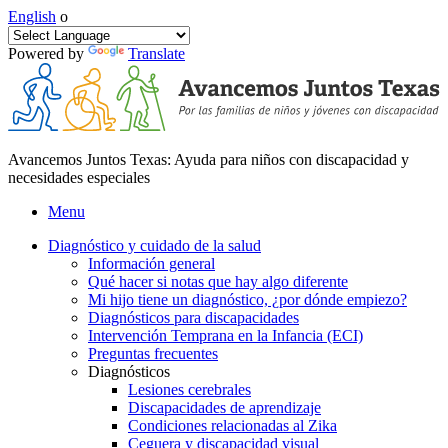
English
o
Powered by
Translate
Avancemos Juntos Texas: Ayuda para niños con discapacidad y
necesidades especiales
Menu
Diagnóstico y cuidado de la salud
Información general
Qué hacer si notas que hay algo diferente
Mi hijo tiene un diagnóstico, ¿por dónde empiezo?
Diagnósticos para discapacidades
Intervención Temprana en la Infancia (ECI)
Preguntas frecuentes
Diagnósticos
Lesiones cerebrales
Discapacidades de aprendizaje
Condiciones relacionadas al Zika
Ceguera y discapacidad visual