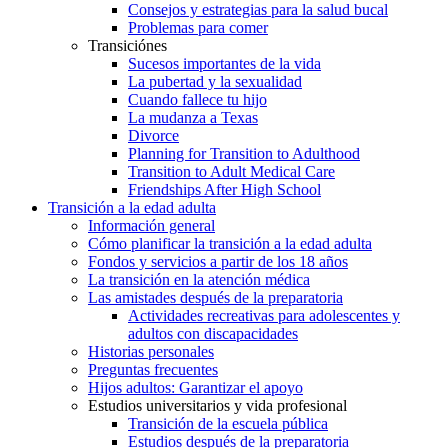
Consejos y estrategias para la salud bucal
Problemas para comer
Transiciónes
Sucesos importantes de la vida
La pubertad y la sexualidad
Cuando fallece tu hijo
La mudanza a Texas
Divorce
Planning for Transition to Adulthood
Transition to Adult Medical Care
Friendships After High School
Transición a la edad adulta
Información general
Cómo planificar la transición a la edad adulta
Fondos y servicios a partir de los 18 años
La transición en la atención médica
Las amistades después de la preparatoria
Actividades recreativas para adolescentes y
adultos con discapacidades
Historias personales
Preguntas frecuentes
Hijos adultos: Garantizar el apoyo
Estudios universitarios y vida profesional
Transición de la escuela pública
Estudios después de la preparatoria