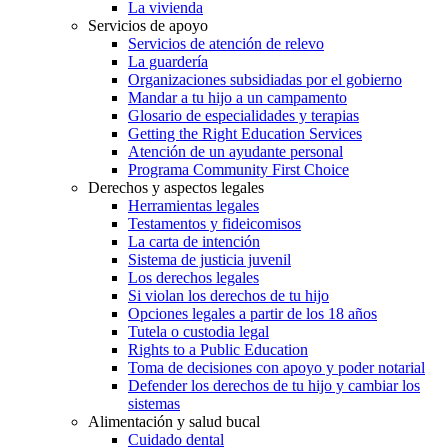
La vivienda
Servicios de apoyo
Servicios de atención de relevo
La guardería
Organizaciones subsidiadas por el gobierno
Mandar a tu hijo a un campamento
Glosario de especialidades y terapias
Getting the Right Education Services
Atención de un ayudante personal
Programa Community First Choice
Derechos y aspectos legales
Herramientas legales
Testamentos y fideicomisos
La carta de intención
Sistema de justicia juvenil
Los derechos legales
Si violan los derechos de tu hijo
Opciones legales a partir de los 18 años
Tutela o custodia legal
Rights to a Public Education
Toma de decisiones con apoyo y poder notarial
Defender los derechos de tu hijo y cambiar los
sistemas
Alimentación y salud bucal
Cuidado dental