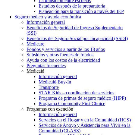
La transición entre escuelas
Estudios después de la preparatoria
Planeación para la transición a través del IEP
Seguro médico y ayuda económica
Información general
Beneficios de Seguridad de Ingreso Suplementario
(SSI)
Beneficios del Seguro Social por Incapacidad (SSDI)
Medicare
Fondos y servicios a partir de los 18 años
Subsidios y otras fuentes de fondos
Ayuda con los costos de la electricidad
Preguntas frecuentes
Medicaid
Información general
Medicaid Buy-In
Transporte
STAR Kids – coordinación de servicios
Programa de primas de seguro médico (HIPP)
Programa Community First Choice
Programas con exención
Información general
Servicios en el Hogar y en la Comunidad (HCS)
Servicios de Apoyo y Asistencia para Vivir en la
Comunidad (CLASS)