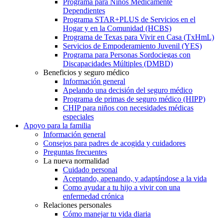
Programa para Niños Médicamente
Dependientes
Programa STAR+PLUS de Servicios en el
Hogar y en la Comunidad (HCBS)
Programa de Texas para Vivir en Casa (TxHmL)
Servicios de Empoderamiento Juvenil (YES)
Programa para Personas Sordociegas con
Discapacidades Múltiples (DMBD)
Beneficios y seguro médico
Información general
Apelando una decisión del seguro médico
Programa de primas de seguro médico (HIPP)
CHIP para niños con necesidades médicas
especiales
Apoyo para la familia
Información general
Consejos para padres de acogida y cuidadores
Preguntas frecuentes
La nueva normalidad
Cuidado personal
Aceptando, apenando, y adaptándose a la vida
Como ayudar a tu hijo a vivir con una
enfermedad crónica
Relaciones personales
Cómo manejar tu vida diaria