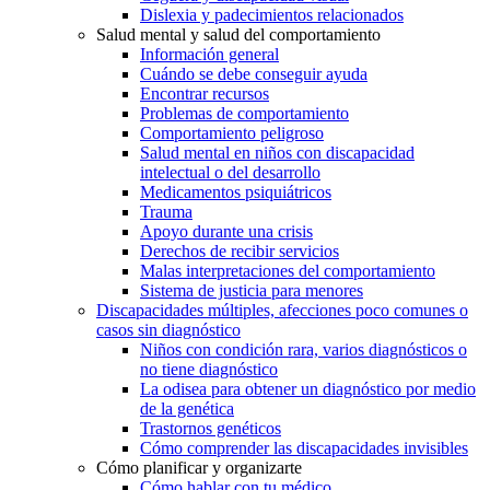
Dislexia y padecimientos relacionados
Salud mental y salud del comportamiento
Información general
Cuándo se debe conseguir ayuda
Encontrar recursos
Problemas de comportamiento
Comportamiento peligroso
Salud mental en niños con discapacidad
intelectual o del desarrollo
Medicamentos psiquiátricos
Trauma
Apoyo durante una crisis
Derechos de recibir servicios
Malas interpretaciones del comportamiento
Sistema de justicia para menores
Discapacidades múltiples, afecciones poco comunes o
casos sin diagnóstico
Niños con condición rara, varios diagnósticos o
no tiene diagnóstico
La odisea para obtener un diagnóstico por medio
de la genética
Trastornos genéticos
Cómo comprender las discapacidades invisibles
Cómo planificar y organizarte
Cómo hablar con tu médico