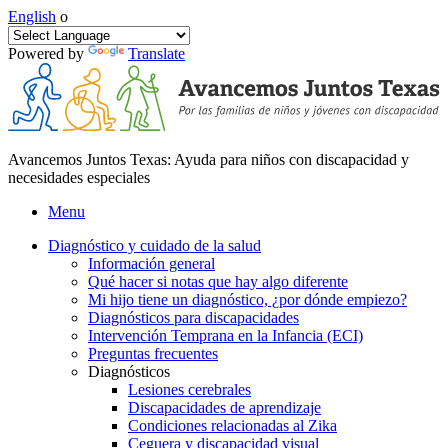
English
o
Powered by
Translate
Avancemos Juntos Texas: Ayuda para niños con discapacidad y
necesidades especiales
Menu
Diagnóstico y cuidado de la salud
Información general
Qué hacer si notas que hay algo diferente
Mi hijo tiene un diagnóstico, ¿por dónde empiezo?
Diagnósticos para discapacidades
Intervención Temprana en la Infancia (ECI)
Preguntas frecuentes
Diagnósticos
Lesiones cerebrales
Discapacidades de aprendizaje
Condiciones relacionadas al Zika
Ceguera y discapacidad visual