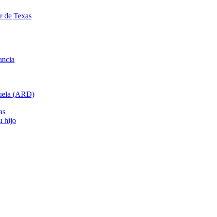
ar de Texas
ancia
cuela (ARD)
as
u hijo