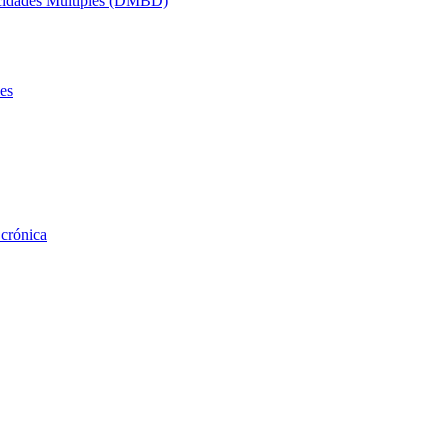
acidades Múltiples (DMBD)
es
 crónica