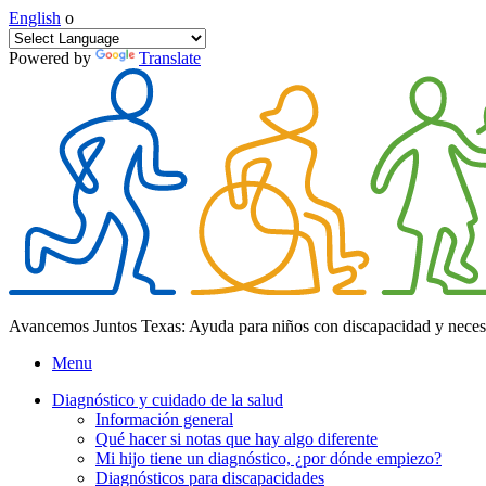
English
o
Powered by
Translate
Avancemos Juntos Texas: Ayuda para niños con discapacidad y neces
Menu
Diagnóstico y cuidado de la salud
Información general
Qué hacer si notas que hay algo diferente
Mi hijo tiene un diagnóstico, ¿por dónde empiezo?
Diagnósticos para discapacidades