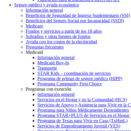
Seguro médico y ayuda económica
Información general
Beneficios de Seguridad de Ingreso Suplementario (SSI)
Beneficios del Seguro Social por Incapacidad (SSDI)
Medicare
Fondos y servicios a partir de los 18 años
Subsidios y otras fuentes de fondos
Ayuda con los costos de la electricidad
Preguntas frecuentes
Medicaid
Información general
Medicaid Buy-In
Transporte
STAR Kids – coordinación de servicios
Programa de primas de seguro médico (HIPP)
Programa Community First Choice
Programas con exención
Información general
Servicios en el Hogar y en la Comunidad (HCS)
Servicios de Apoyo y Asistencia para Vivir en l
Programa para Niños Médicamente Dependientes
Programa STAR+PLUS de Servicios en el Hogar
Programa de Texas para Vivir en Casa (TxHmL)
Servicios de Empoderamiento Juvenil (YES)