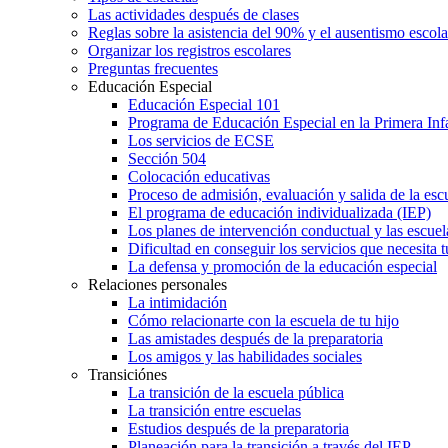
Las actividades después de clases
Reglas sobre la asistencia del 90% y el ausentismo escol
Organizar los registros escolares
Preguntas frecuentes
Educación Especial
Educación Especial 101
Programa de Educación Especial en la Primera Inf
Los servicios de ECSE
Sección 504
Colocación educativas
Proceso de admisión, evaluación y salida de la es
El programa de educación individualizada (IEP)
Los planes de intervención conductual y las escuel
Dificultad en conseguir los servicios que necesita t
La defensa y promoción de la educación especial
Relaciones personales
La intimidación
Cómo relacionarte con la escuela de tu hijo
Las amistades después de la preparatoria
Los amigos y las habilidades sociales
Transiciónes
La transición de la escuela pública
La transición entre escuelas
Estudios después de la preparatoria
Planeación para la transición a través del IEP