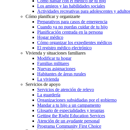
Cómo hablar con el médico de tu hijo
Los amigos y las habilidades sociales
Actividades recreativas para adolescentes y adulto
Cómo planificar y organizarte
Preparativos para casos de emergencia
Cuando ya no puedas cuidar de tu hijo
Planificación centrada en la persona
Hogar médico
Cómo organizar los expedientes médicos
El registro médico electrónico
Vivienda y situaciones familiares
Modificar tu hogar
Familias militares
Nuevas asignaciones
Habitantes de áreas rurales
La vivienda
Servicios de apoyo
Servicios de atención de relevo
La guardería
Organizaciones subsidiadas por el gobierno
Mandar a tu hijo a un campamento
Glosario de especialidades y terapias
Getting the Right Education Services
Atención de un ayudante personal
Programa Community First Choice