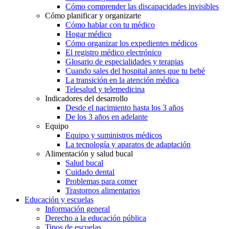
Cómo comprender las discapacidades invisibles
Cómo planificar y organizarte
Cómo hablar con tu médico
Hogar médico
Cómo organizar los expedientes médicos
El registro médico electrónico
Glosario de especialidades y terapias
Cuando sales del hospital antes que tu bebé
La transición en la atención médica
Telesalud y telemedicina
Indicadores del desarrollo
Desde el nacimiento hasta los 3 años
De los 3 años en adelante
Equipo
Equipo y suministros médicos
La tecnología y aparatos de adaptación
Alimentación y salud bucal
Salud bucal
Cuidado dental
Problemas para comer
Trastornos alimentarios
Educación y escuelas
Información general
Derecho a la educación pública
Tipos de escuelas