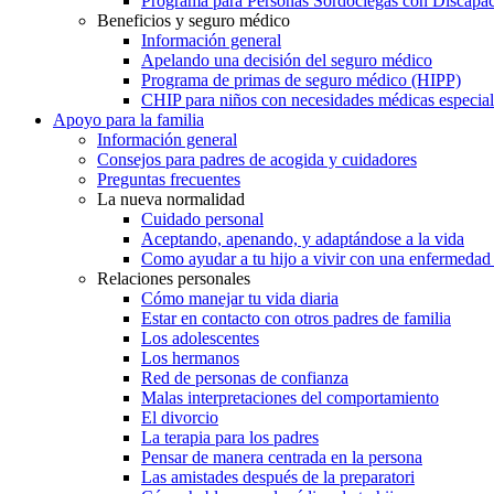
Programa para Personas Sordociegas con Discap
Beneficios y seguro médico
Información general
Apelando una decisión del seguro médico
Programa de primas de seguro médico (HIPP)
CHIP para niños con necesidades médicas especial
Apoyo para la familia
Información general
Consejos para padres de acogida y cuidadores
Preguntas frecuentes
La nueva normalidad
Cuidado personal
Aceptando, apenando, y adaptándose a la vida
Como ayudar a tu hijo a vivir con una enfermedad
Relaciones personales
Cómo manejar tu vida diaria
Estar en contacto con otros padres de familia
Los adolescentes
Los hermanos
Red de personas de confianza
Malas interpretaciones del comportamiento
El divorcio
La terapia para los padres
Pensar de manera centrada en la persona
Las amistades después de la preparatori