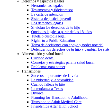
Derechos y aspectos legales
Herramientas legales
Testamentos y fideicomisos
La carta de intención
Sistema de justicia juvenil
Los derechos legales
Si violan los derechos de tu hijo
Opciones legales a partir de los 18 años
Tutela o custodia legal
Rights to a Public Education
Toma de decisiones con apoyo y poder notarial
Defender los derechos de tu hijo y cambiar los sis
Alimentación y salud bucal
Cuidado dental
Consejos y estrategias para la salud bucal
Problemas para comer
Transiciónes
Sucesos importantes de la vida
La pubertad y la sexualidad
Cuando fallece tu hijo
La mudanza a Texas
Divorce
Planning for Transition to Adulthood
Transition to Adult Medical Care
Friendships After High School