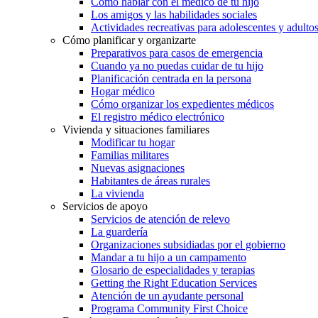
Cómo hablar con el médico de tu hijo
Los amigos y las habilidades sociales
Actividades recreativas para adolescentes y adulto
Cómo planificar y organizarte
Preparativos para casos de emergencia
Cuando ya no puedas cuidar de tu hijo
Planificación centrada en la persona
Hogar médico
Cómo organizar los expedientes médicos
El registro médico electrónico
Vivienda y situaciones familiares
Modificar tu hogar
Familias militares
Nuevas asignaciones
Habitantes de áreas rurales
La vivienda
Servicios de apoyo
Servicios de atención de relevo
La guardería
Organizaciones subsidiadas por el gobierno
Mandar a tu hijo a un campamento
Glosario de especialidades y terapias
Getting the Right Education Services
Atención de un ayudante personal
Programa Community First Choice