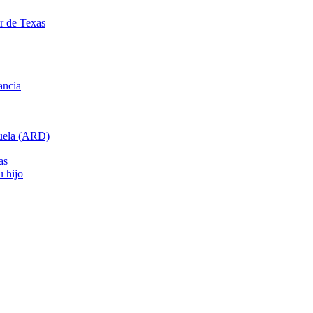
ar de Texas
ancia
cuela (ARD)
as
u hijo