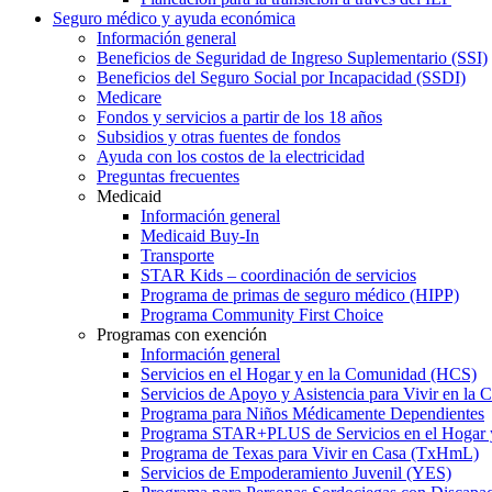
Seguro médico y ayuda económica
Información general
Beneficios de Seguridad de Ingreso Suplementario (SSI)
Beneficios del Seguro Social por Incapacidad (SSDI)
Medicare
Fondos y servicios a partir de los 18 años
Subsidios y otras fuentes de fondos
Ayuda con los costos de la electricidad
Preguntas frecuentes
Medicaid
Información general
Medicaid Buy-In
Transporte
STAR Kids – coordinación de servicios
Programa de primas de seguro médico (HIPP)
Programa Community First Choice
Programas con exención
Información general
Servicios en el Hogar y en la Comunidad (HCS)
Servicios de Apoyo y Asistencia para Vivir en l
Programa para Niños Médicamente Dependientes
Programa STAR+PLUS de Servicios en el Hogar
Programa de Texas para Vivir en Casa (TxHmL)
Servicios de Empoderamiento Juvenil (YES)