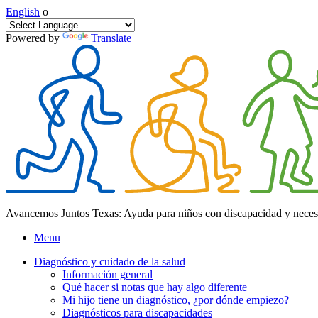
English
o
Powered by
Translate
Avancemos Juntos Texas: Ayuda para niños con discapacidad y neces
Menu
Diagnóstico y cuidado de la salud
Información general
Qué hacer si notas que hay algo diferente
Mi hijo tiene un diagnóstico, ¿por dónde empiezo?
Diagnósticos para discapacidades