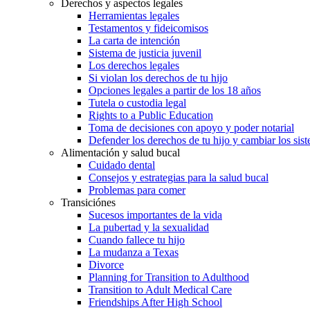
Derechos y aspectos legales
Herramientas legales
Testamentos y fideicomisos
La carta de intención
Sistema de justicia juvenil
Los derechos legales
Si violan los derechos de tu hijo
Opciones legales a partir de los 18 años
Tutela o custodia legal
Rights to a Public Education
Toma de decisiones con apoyo y poder notarial
Defender los derechos de tu hijo y cambiar los sis
Alimentación y salud bucal
Cuidado dental
Consejos y estrategias para la salud bucal
Problemas para comer
Transiciónes
Sucesos importantes de la vida
La pubertad y la sexualidad
Cuando fallece tu hijo
La mudanza a Texas
Divorce
Planning for Transition to Adulthood
Transition to Adult Medical Care
Friendships After High School