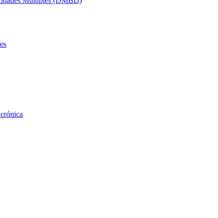
acidades Múltiples (DMBD)
es
 crónica