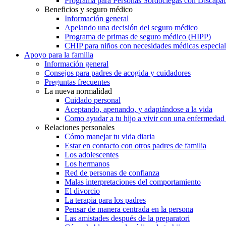
Programa para Personas Sordociegas con Discap
Beneficios y seguro médico
Información general
Apelando una decisión del seguro médico
Programa de primas de seguro médico (HIPP)
CHIP para niños con necesidades médicas especial
Apoyo para la familia
Información general
Consejos para padres de acogida y cuidadores
Preguntas frecuentes
La nueva normalidad
Cuidado personal
Aceptando, apenando, y adaptándose a la vida
Como ayudar a tu hijo a vivir con una enfermedad
Relaciones personales
Cómo manejar tu vida diaria
Estar en contacto con otros padres de familia
Los adolescentes
Los hermanos
Red de personas de confianza
Malas interpretaciones del comportamiento
El divorcio
La terapia para los padres
Pensar de manera centrada en la persona
Las amistades después de la preparatori