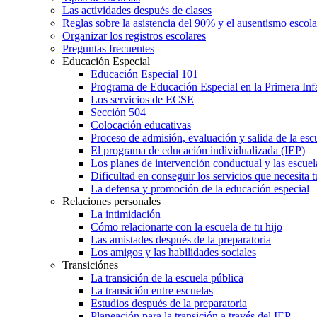
Las actividades después de clases
Reglas sobre la asistencia del 90% y el ausentismo escol
Organizar los registros escolares
Preguntas frecuentes
Educación Especial
Educación Especial 101
Programa de Educación Especial en la Primera Inf
Los servicios de ECSE
Sección 504
Colocación educativas
Proceso de admisión, evaluación y salida de la es
El programa de educación individualizada (IEP)
Los planes de intervención conductual y las escuel
Dificultad en conseguir los servicios que necesita t
La defensa y promoción de la educación especial
Relaciones personales
La intimidación
Cómo relacionarte con la escuela de tu hijo
Las amistades después de la preparatoria
Los amigos y las habilidades sociales
Transiciónes
La transición de la escuela pública
La transición entre escuelas
Estudios después de la preparatoria
Planeación para la transición a través del IEP