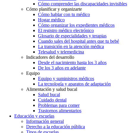
Cómo comprender las discapacidades invisibles
Cómo planificar y organizarte
Cómo hablar con tu médico
Hogar médico
Cómo organizar los expedientes médicos
El registro médico electrónico
Glosario de especialidades y terapias
Cuando sales del hospital antes que tu bebé
La transición en la atención médica
Telesalud y telemedicina
Indicadores del desarrollo
Desde el nacimiento hasta los 3 años
De los 3 años en adelante
Equipo
Equipo y suministros médicos
La tecnología y aparatos de adaptación
Alimentación y salud bucal
Salud bucal
Cuidado dental
Problemas para comer
Trastornos alimentarios
Educación y escuelas
Información general
Derecho a la educación pública
Tipos de escuelas