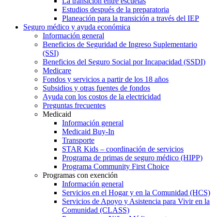
La transición entre escuelas
Estudios después de la preparatoria
Planeación para la transición a través del IEP
Seguro médico y ayuda económica
Información general
Beneficios de Seguridad de Ingreso Suplementario
(SSI)
Beneficios del Seguro Social por Incapacidad (SSDI)
Medicare
Fondos y servicios a partir de los 18 años
Subsidios y otras fuentes de fondos
Ayuda con los costos de la electricidad
Preguntas frecuentes
Medicaid
Información general
Medicaid Buy-In
Transporte
STAR Kids – coordinación de servicios
Programa de primas de seguro médico (HIPP)
Programa Community First Choice
Programas con exención
Información general
Servicios en el Hogar y en la Comunidad (HCS)
Servicios de Apoyo y Asistencia para Vivir en la
Comunidad (CLASS)