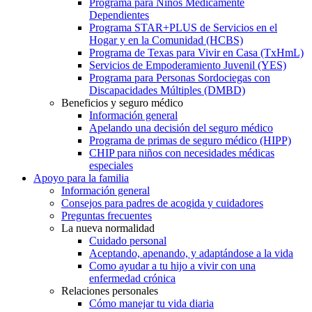
Programa para Niños Médicamente
Dependientes
Programa STAR+PLUS de Servicios en el
Hogar y en la Comunidad (HCBS)
Programa de Texas para Vivir en Casa (TxHmL)
Servicios de Empoderamiento Juvenil (YES)
Programa para Personas Sordociegas con
Discapacidades Múltiples (DMBD)
Beneficios y seguro médico
Información general
Apelando una decisión del seguro médico
Programa de primas de seguro médico (HIPP)
CHIP para niños con necesidades médicas
especiales
Apoyo para la familia
Información general
Consejos para padres de acogida y cuidadores
Preguntas frecuentes
La nueva normalidad
Cuidado personal
Aceptando, apenando, y adaptándose a la vida
Como ayudar a tu hijo a vivir con una
enfermedad crónica
Relaciones personales
Cómo manejar tu vida diaria