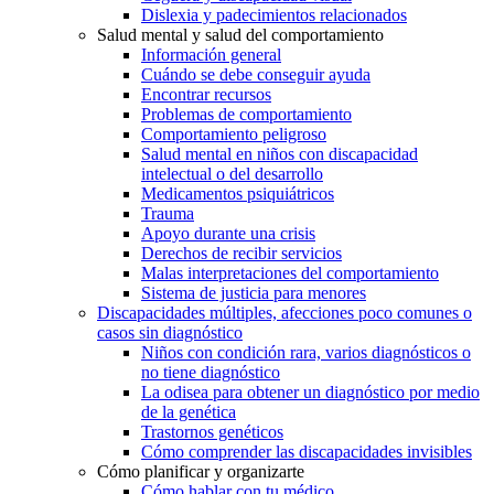
Dislexia y padecimientos relacionados
Salud mental y salud del comportamiento
Información general
Cuándo se debe conseguir ayuda
Encontrar recursos
Problemas de comportamiento
Comportamiento peligroso
Salud mental en niños con discapacidad
intelectual o del desarrollo
Medicamentos psiquiátricos
Trauma
Apoyo durante una crisis
Derechos de recibir servicios
Malas interpretaciones del comportamiento
Sistema de justicia para menores
Discapacidades múltiples, afecciones poco comunes o
casos sin diagnóstico
Niños con condición rara, varios diagnósticos o
no tiene diagnóstico
La odisea para obtener un diagnóstico por medio
de la genética
Trastornos genéticos
Cómo comprender las discapacidades invisibles
Cómo planificar y organizarte
Cómo hablar con tu médico