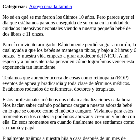
Categorías:
Apoyo para la familia
No sé en qué se me fueron los últimos 10 años. Pero parece ayer el
día que estábamos parados enseguida de su cuna en la unidad de
cuidados intensivos neonatales viendo a nuestra pequeña bebé de
dos libras e 11 onzas.
Parecía un viejito arrugado. Rápidamente perdió su grasa marrón, la
cual ayuda a que los bebés se mantengan tibios, y bajo a 2 libras y 6
onzas. Y nuestra vida empezó a girar alrededor del NICU. A mi
esposo y a mí nos aterraba pensar en cómo lograríamos vencer esta
experiencia tan intimidante.
Teníamos que aprender acerca de cosas como retinopatía (ROP)
eventos de apnea y bradicardia y toda clase de términos médicos.
Estábamos rodeados de enfermeras, doctores y terapistas.
Estos profesionales médicos nos daban actualizaciones cada hora.
Nos hacían saber cuándo podíamos cargar a nuestra adorada bebé
en lo que se conoce como el método canguro. Vivíamos para estos
momentos en los cuales la podíamos abrazar y crear un vínculo con
ella. En esos momentos era cuando finalmente nos sentíamos como
su mamá y papá.
Finalmente trajimos a nuestra hija a casa después de un mes de