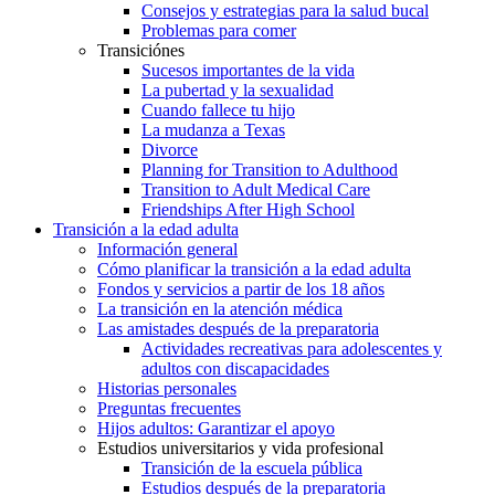
Consejos y estrategias para la salud bucal
Problemas para comer
Transiciónes
Sucesos importantes de la vida
La pubertad y la sexualidad
Cuando fallece tu hijo
La mudanza a Texas
Divorce
Planning for Transition to Adulthood
Transition to Adult Medical Care
Friendships After High School
Transición a la edad adulta
Información general
Cómo planificar la transición a la edad adulta
Fondos y servicios a partir de los 18 años
La transición en la atención médica
Las amistades después de la preparatoria
Actividades recreativas para adolescentes y
adultos con discapacidades
Historias personales
Preguntas frecuentes
Hijos adultos: Garantizar el apoyo
Estudios universitarios y vida profesional
Transición de la escuela pública
Estudios después de la preparatoria