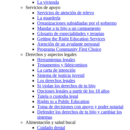
La vivienda
Servicios de apoyo
Servicios de atención de relevo
La guardería
Organizaciones subsidiadas por el gobierno
Mandar a tu hijo a un campamento
Glosario de especialidades y terapias
Getting the Right Education Services
Atención de un ayudante personal
Programa Community First Choice
Derechos y aspectos legales
Herramientas legales
Testamentos y fideicomisos
La carta de intención
Sistema de justicia juvenil
Los derechos legales
Si violan los derechos de tu hijo
Opciones legales a partir de los 18 años
Tutela o custodia legal
Rights to a Public Education
Toma de decisiones con apoyo y poder notarial
Defender los derechos de tu hijo y cambiar los
sistemas
Alimentación y salud bucal
Cuidado dental