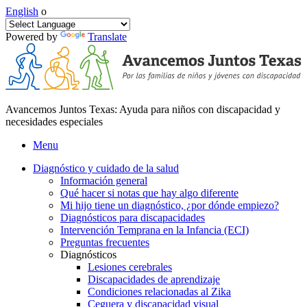
English
o
Powered by
Translate
Avancemos Juntos Texas: Ayuda para niños con discapacidad y
necesidades especiales
Menu
Diagnóstico y cuidado de la salud
Información general
Qué hacer si notas que hay algo diferente
Mi hijo tiene un diagnóstico, ¿por dónde empiezo?
Diagnósticos para discapacidades
Intervención Temprana en la Infancia (ECI)
Preguntas frecuentes
Diagnósticos
Lesiones cerebrales
Discapacidades de aprendizaje
Condiciones relacionadas al Zika
Ceguera y discapacidad visual