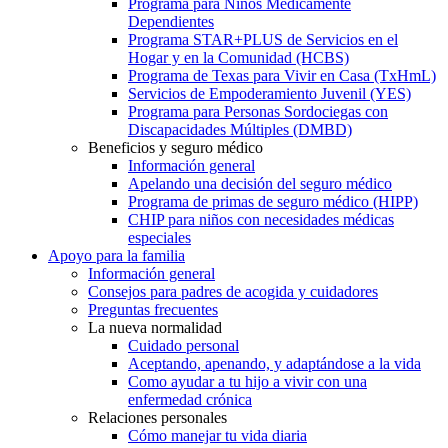
Programa para Niños Médicamente
Dependientes
Programa STAR+PLUS de Servicios en el
Hogar y en la Comunidad (HCBS)
Programa de Texas para Vivir en Casa (TxHmL)
Servicios de Empoderamiento Juvenil (YES)
Programa para Personas Sordociegas con
Discapacidades Múltiples (DMBD)
Beneficios y seguro médico
Información general
Apelando una decisión del seguro médico
Programa de primas de seguro médico (HIPP)
CHIP para niños con necesidades médicas
especiales
Apoyo para la familia
Información general
Consejos para padres de acogida y cuidadores
Preguntas frecuentes
La nueva normalidad
Cuidado personal
Aceptando, apenando, y adaptándose a la vida
Como ayudar a tu hijo a vivir con una
enfermedad crónica
Relaciones personales
Cómo manejar tu vida diaria