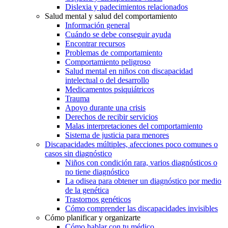
Dislexia y padecimientos relacionados
Salud mental y salud del comportamiento
Información general
Cuándo se debe conseguir ayuda
Encontrar recursos
Problemas de comportamiento
Comportamiento peligroso
Salud mental en niños con discapacidad
intelectual o del desarrollo
Medicamentos psiquiátricos
Trauma
Apoyo durante una crisis
Derechos de recibir servicios
Malas interpretaciones del comportamiento
Sistema de justicia para menores
Discapacidades múltiples, afecciones poco comunes o
casos sin diagnóstico
Niños con condición rara, varios diagnósticos o
no tiene diagnóstico
La odisea para obtener un diagnóstico por medio
de la genética
Trastornos genéticos
Cómo comprender las discapacidades invisibles
Cómo planificar y organizarte
Cómo hablar con tu médico