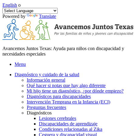
English
o
Powered by
Translate
Avancemos Juntos Texas: Ayuda para niños con discapacidad y
necesidades especiales
Menu
Diagnóstico y cuidado de la salud
Información general
Qué hacer si notas que hay algo diferente
Mi hijo tiene un diagnóstico, ¿por dónde empiezo?
Diagnósticos para discapacidades
Intervención Temprana en la Infancia (ECI)
Preguntas frecuentes
Diagnósticos
Lesiones cerebrales
Discapacidades de aprendizaje
Condiciones relacionadas al Zika
Ceguera y discapacidad visual