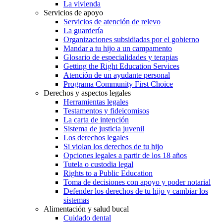
La vivienda
Servicios de apoyo
Servicios de atención de relevo
La guardería
Organizaciones subsidiadas por el gobierno
Mandar a tu hijo a un campamento
Glosario de especialidades y terapias
Getting the Right Education Services
Atención de un ayudante personal
Programa Community First Choice
Derechos y aspectos legales
Herramientas legales
Testamentos y fideicomisos
La carta de intención
Sistema de justicia juvenil
Los derechos legales
Si violan los derechos de tu hijo
Opciones legales a partir de los 18 años
Tutela o custodia legal
Rights to a Public Education
Toma de decisiones con apoyo y poder notarial
Defender los derechos de tu hijo y cambiar los
sistemas
Alimentación y salud bucal
Cuidado dental