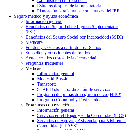
La transición entre escuelas
Estudios después de la preparatoria
Planeación para la transición a través del IEP
Seguro médico y ayuda económica
Información general
Beneficios de Seguridad de Ingreso Suplementario
(SSI)
Beneficios del Seguro Social por Incapacidad (SSDI)
Medicare
Fondos y servicios a partir de los 18 años
Subsidios y otras fuentes de fondos
Ayuda con los costos de la electricidad
Preguntas frecuentes
Medicaid
Información general
Medicaid Buy-In
Transporte
STAR Kids – coordinación de servicios
Programa de primas de seguro médico (HIPP)
Programa Community First Choice
Programas con exención
Información general
Servicios en el Hogar y en la Comunidad (HCS)
Servicios de Apoyo y Asistencia para Vivir en la
Comunidad (CLASS)