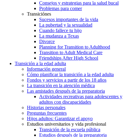
Consejos y estrategias para la salud bucal
Problemas para comer
Transiciónes
Sucesos importantes de la vida
La pubertad y la sexualidad
Cuando fallece tu hijo
La mudanza a Texas
Divorce
Planning for Transition to Adulthood
Transition to Adult Medical Care
Friendships After High School
Transición a la edad adulta
Información general
Cómo planificar la transición a la edad adulta
Fondos y servicios a partir de los 18 años
La transición en la atención médica
Las amistades después de la preparatoria
Actividades recreativas para adolescentes y
adultos con discapacidades
Historias personales
Preguntas frecuentes
Hijos adultos: Garantizar el apoyo
Estudios universitarios y vida profesional
Transición de la escuela pública
Estudios después de la preparatoria