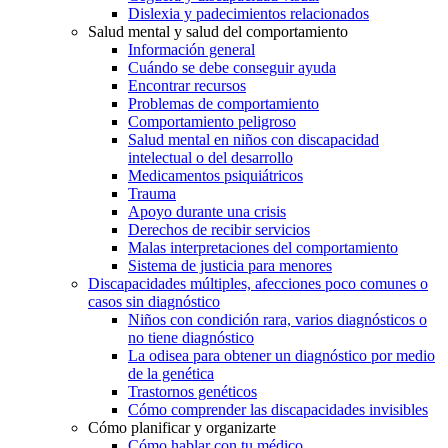
Dislexia y padecimientos relacionados
Salud mental y salud del comportamiento
Información general
Cuándo se debe conseguir ayuda
Encontrar recursos
Problemas de comportamiento
Comportamiento peligroso
Salud mental en niños con discapacidad
intelectual o del desarrollo
Medicamentos psiquiátricos
Trauma
Apoyo durante una crisis
Derechos de recibir servicios
Malas interpretaciones del comportamiento
Sistema de justicia para menores
Discapacidades múltiples, afecciones poco comunes o
casos sin diagnóstico
Niños con condición rara, varios diagnósticos o
no tiene diagnóstico
La odisea para obtener un diagnóstico por medio
de la genética
Trastornos genéticos
Cómo comprender las discapacidades invisibles
Cómo planificar y organizarte
Cómo hablar con tu médico