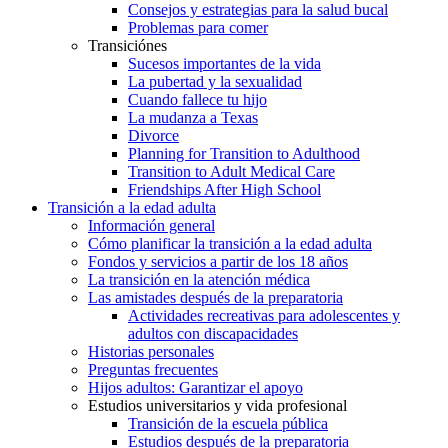
Consejos y estrategias para la salud bucal
Problemas para comer
Transiciónes
Sucesos importantes de la vida
La pubertad y la sexualidad
Cuando fallece tu hijo
La mudanza a Texas
Divorce
Planning for Transition to Adulthood
Transition to Adult Medical Care
Friendships After High School
Transición a la edad adulta
Información general
Cómo planificar la transición a la edad adulta
Fondos y servicios a partir de los 18 años
La transición en la atención médica
Las amistades después de la preparatoria
Actividades recreativas para adolescentes y
adultos con discapacidades
Historias personales
Preguntas frecuentes
Hijos adultos: Garantizar el apoyo
Estudios universitarios y vida profesional
Transición de la escuela pública
Estudios después de la preparatoria