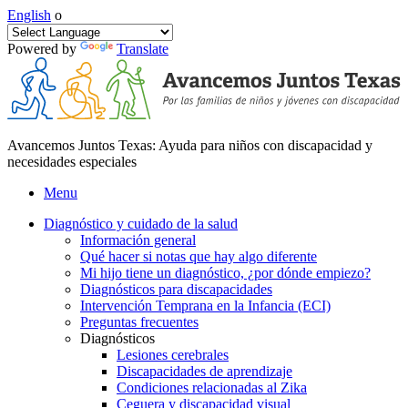
English
o
Powered by
Translate
Avancemos Juntos Texas: Ayuda para niños con discapacidad y
necesidades especiales
Menu
Diagnóstico y cuidado de la salud
Información general
Qué hacer si notas que hay algo diferente
Mi hijo tiene un diagnóstico, ¿por dónde empiezo?
Diagnósticos para discapacidades
Intervención Temprana en la Infancia (ECI)
Preguntas frecuentes
Diagnósticos
Lesiones cerebrales
Discapacidades de aprendizaje
Condiciones relacionadas al Zika
Ceguera y discapacidad visual