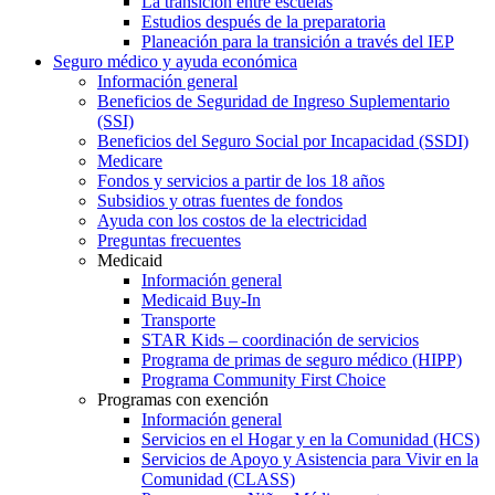
La transición entre escuelas
Estudios después de la preparatoria
Planeación para la transición a través del IEP
Seguro médico y ayuda económica
Información general
Beneficios de Seguridad de Ingreso Suplementario
(SSI)
Beneficios del Seguro Social por Incapacidad (SSDI)
Medicare
Fondos y servicios a partir de los 18 años
Subsidios y otras fuentes de fondos
Ayuda con los costos de la electricidad
Preguntas frecuentes
Medicaid
Información general
Medicaid Buy-In
Transporte
STAR Kids – coordinación de servicios
Programa de primas de seguro médico (HIPP)
Programa Community First Choice
Programas con exención
Información general
Servicios en el Hogar y en la Comunidad (HCS)
Servicios de Apoyo y Asistencia para Vivir en la
Comunidad (CLASS)