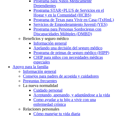
Programa para Niños Médicamente
Dependientes
Programa STAR+PLUS de Servicios en el
Hogar y en la Comunidad (HCBS)
Programa de Texas para Vivir en Casa (TxHmL)
Servicios de Empoderamiento Juvenil (YES)
Programa para Personas Sordociegas con
Discapacidades Múltiples (DMBD)
Beneficios y seguro médico
Información general
Apelando una decisión del seguro médico
Programa de primas de seguro médico (HIPP)
CHIP para niños con necesidades médicas
especiales
Apoyo para la familia
Información general
Consejos para padres de acogida y cuidadores
Preguntas frecuentes
La nueva normalidad
Cuidado personal
Aceptando, apenando, y adaptándose a la vida
Como ayudar a tu hijo a vivir con una
enfermedad crónica
Relaciones personales
Cómo manejar tu vida diaria