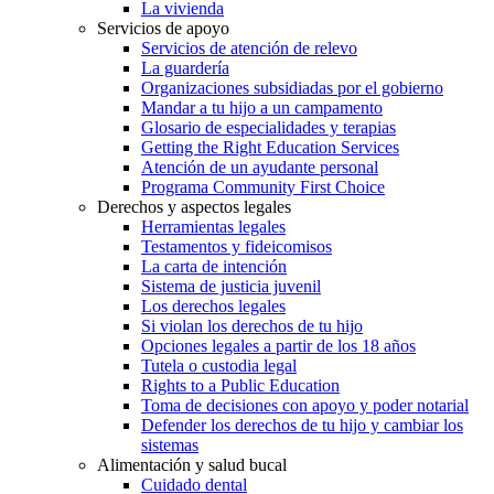
La vivienda
Servicios de apoyo
Servicios de atención de relevo
La guardería
Organizaciones subsidiadas por el gobierno
Mandar a tu hijo a un campamento
Glosario de especialidades y terapias
Getting the Right Education Services
Atención de un ayudante personal
Programa Community First Choice
Derechos y aspectos legales
Herramientas legales
Testamentos y fideicomisos
La carta de intención
Sistema de justicia juvenil
Los derechos legales
Si violan los derechos de tu hijo
Opciones legales a partir de los 18 años
Tutela o custodia legal
Rights to a Public Education
Toma de decisiones con apoyo y poder notarial
Defender los derechos de tu hijo y cambiar los
sistemas
Alimentación y salud bucal
Cuidado dental