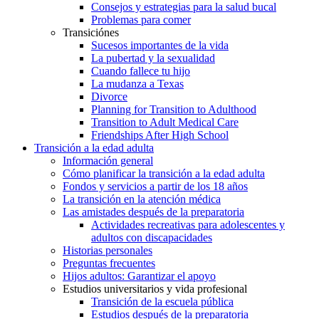
Consejos y estrategias para la salud bucal
Problemas para comer
Transiciónes
Sucesos importantes de la vida
La pubertad y la sexualidad
Cuando fallece tu hijo
La mudanza a Texas
Divorce
Planning for Transition to Adulthood
Transition to Adult Medical Care
Friendships After High School
Transición a la edad adulta
Información general
Cómo planificar la transición a la edad adulta
Fondos y servicios a partir de los 18 años
La transición en la atención médica
Las amistades después de la preparatoria
Actividades recreativas para adolescentes y
adultos con discapacidades
Historias personales
Preguntas frecuentes
Hijos adultos: Garantizar el apoyo
Estudios universitarios y vida profesional
Transición de la escuela pública
Estudios después de la preparatoria