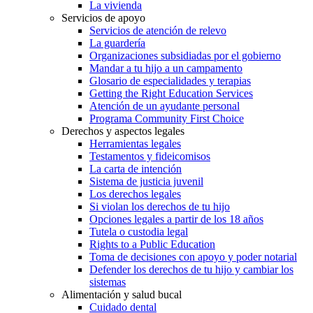
La vivienda
Servicios de apoyo
Servicios de atención de relevo
La guardería
Organizaciones subsidiadas por el gobierno
Mandar a tu hijo a un campamento
Glosario de especialidades y terapias
Getting the Right Education Services
Atención de un ayudante personal
Programa Community First Choice
Derechos y aspectos legales
Herramientas legales
Testamentos y fideicomisos
La carta de intención
Sistema de justicia juvenil
Los derechos legales
Si violan los derechos de tu hijo
Opciones legales a partir de los 18 años
Tutela o custodia legal
Rights to a Public Education
Toma de decisiones con apoyo y poder notarial
Defender los derechos de tu hijo y cambiar los
sistemas
Alimentación y salud bucal
Cuidado dental