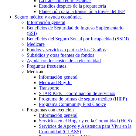
La transición entre escuelas
Estudios después de la preparatoria
Planeación para la transición a través del IEP
Seguro médico y ayuda económica
Información general
Beneficios de Seguridad de Ingreso Suplementario
(SSI)
Beneficios del Seguro Social por Incapacidad (SSDI)
Medicare
Fondos y servicios a partir de los 18 años
Subsidios y otras fuentes de fondos
Ayuda con los costos de la electricidad
Preguntas frecuentes
Medicaid
Información general
Medicaid Buy-In
Transporte
STAR Kids – coordinación de servicios
Programa de primas de seguro médico (HIPP)
Programa Community First Choice
Programas con exención
Información general
Servicios en el Hogar y en la Comunidad (HCS)
Servicios de Apoyo y Asistencia para Vivir en la
Comunidad (CLASS)