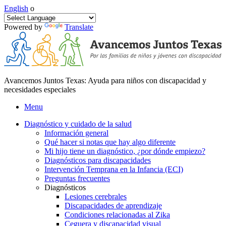
English
o
Powered by
Translate
Avancemos Juntos Texas: Ayuda para niños con discapacidad y
necesidades especiales
Menu
Diagnóstico y cuidado de la salud
Información general
Qué hacer si notas que hay algo diferente
Mi hijo tiene un diagnóstico, ¿por dónde empiezo?
Diagnósticos para discapacidades
Intervención Temprana en la Infancia (ECI)
Preguntas frecuentes
Diagnósticos
Lesiones cerebrales
Discapacidades de aprendizaje
Condiciones relacionadas al Zika
Ceguera y discapacidad visual