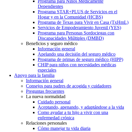
Programa para Niños Médicamente
Dependientes
Programa STAR+PLUS de Servicios en el
Hogar y en la Comunidad (HCBS)
Programa de Texas para Vivir en Casa (TxHmL)
Servicios de Empoderamiento Juvenil (YES)
Programa para Personas Sordociegas con
Discapacidades Múltiples (DMBD)
Beneficios y seguro médico
Información general
Apelando una decisión del seguro médico
Programa de primas de seguro médico (HIPP)
CHIP para niños con necesidades médicas
especiales
Apoyo para la familia
Información general
Consejos para padres de acogida y cuidadores
Preguntas frecuentes
La nueva normalidad
Cuidado personal
Aceptando, apenando, y adaptándose a la vida
Como ayudar a tu hijo a vivir con una
enfermedad crónica
Relaciones personales
Cómo manejar tu vida diaria