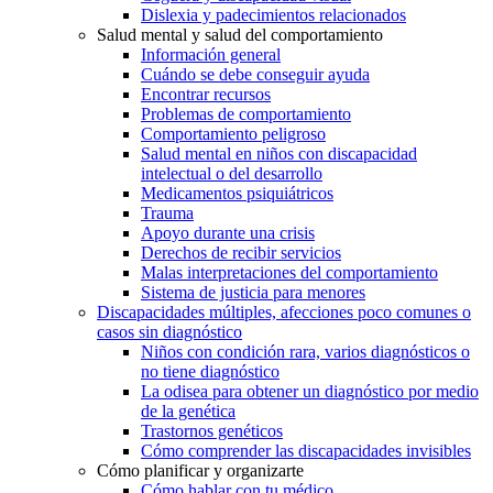
Dislexia y padecimientos relacionados
Salud mental y salud del comportamiento
Información general
Cuándo se debe conseguir ayuda
Encontrar recursos
Problemas de comportamiento
Comportamiento peligroso
Salud mental en niños con discapacidad
intelectual o del desarrollo
Medicamentos psiquiátricos
Trauma
Apoyo durante una crisis
Derechos de recibir servicios
Malas interpretaciones del comportamiento
Sistema de justicia para menores
Discapacidades múltiples, afecciones poco comunes o
casos sin diagnóstico
Niños con condición rara, varios diagnósticos o
no tiene diagnóstico
La odisea para obtener un diagnóstico por medio
de la genética
Trastornos genéticos
Cómo comprender las discapacidades invisibles
Cómo planificar y organizarte
Cómo hablar con tu médico