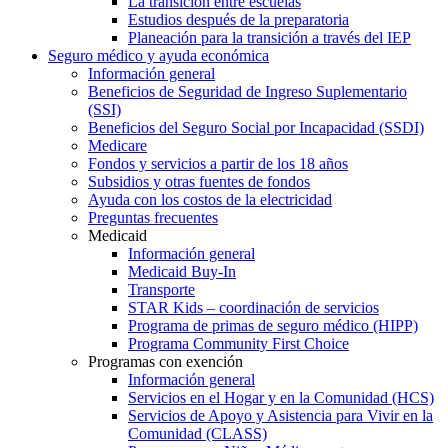
La transición entre escuelas
Estudios después de la preparatoria
Planeación para la transición a través del IEP
Seguro médico y ayuda económica
Información general
Beneficios de Seguridad de Ingreso Suplementario
(SSI)
Beneficios del Seguro Social por Incapacidad (SSDI)
Medicare
Fondos y servicios a partir de los 18 años
Subsidios y otras fuentes de fondos
Ayuda con los costos de la electricidad
Preguntas frecuentes
Medicaid
Información general
Medicaid Buy-In
Transporte
STAR Kids – coordinación de servicios
Programa de primas de seguro médico (HIPP)
Programa Community First Choice
Programas con exención
Información general
Servicios en el Hogar y en la Comunidad (HCS)
Servicios de Apoyo y Asistencia para Vivir en la
Comunidad (CLASS)