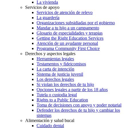
La vivienda
Servicios de apoyo
Servicios de atención de relevo
La guardería
Organizaciones subsidiadas por el gobierno
Mandar a tu hijo a un campamento
Glosario de especialidades y terapias
Getting the Right Education Services
Atención de un ayudante personal
Programa Community First Choice
Derechos y aspectos legales
Herramientas legales
Testamentos y fideicomisos
La carta de intención
Sistema de justicia juvenil
Los derechos legales
Si violan los derechos de tu hijo
Opciones legales a partir de los 18 años
Tutela o custodia legal
Rights to a Public Education
Toma de decisiones con apoyo y poder notarial
Defender los derechos de tu hijo y cambiar los
sistemas
Alimentación y salud bucal
Cuidado dental