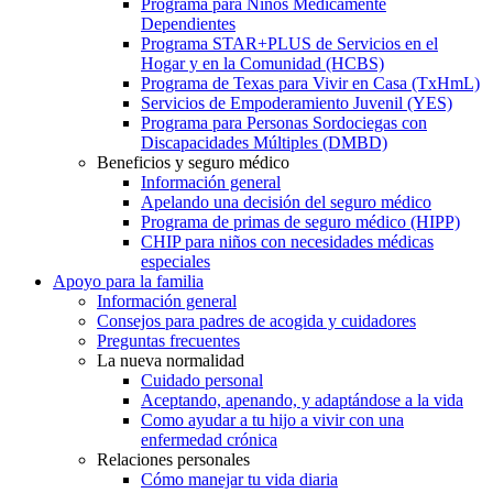
Programa para Niños Médicamente
Dependientes
Programa STAR+PLUS de Servicios en el
Hogar y en la Comunidad (HCBS)
Programa de Texas para Vivir en Casa (TxHmL)
Servicios de Empoderamiento Juvenil (YES)
Programa para Personas Sordociegas con
Discapacidades Múltiples (DMBD)
Beneficios y seguro médico
Información general
Apelando una decisión del seguro médico
Programa de primas de seguro médico (HIPP)
CHIP para niños con necesidades médicas
especiales
Apoyo para la familia
Información general
Consejos para padres de acogida y cuidadores
Preguntas frecuentes
La nueva normalidad
Cuidado personal
Aceptando, apenando, y adaptándose a la vida
Como ayudar a tu hijo a vivir con una
enfermedad crónica
Relaciones personales
Cómo manejar tu vida diaria