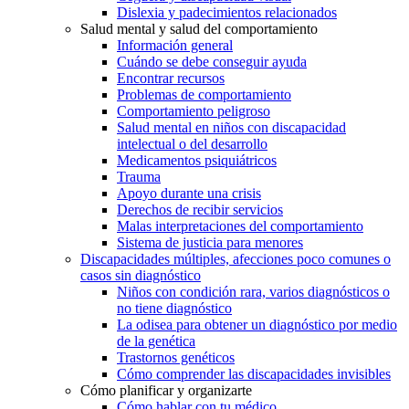
Dislexia y padecimientos relacionados
Salud mental y salud del comportamiento
Información general
Cuándo se debe conseguir ayuda
Encontrar recursos
Problemas de comportamiento
Comportamiento peligroso
Salud mental en niños con discapacidad
intelectual o del desarrollo
Medicamentos psiquiátricos
Trauma
Apoyo durante una crisis
Derechos de recibir servicios
Malas interpretaciones del comportamiento
Sistema de justicia para menores
Discapacidades múltiples, afecciones poco comunes o
casos sin diagnóstico
Niños con condición rara, varios diagnósticos o
no tiene diagnóstico
La odisea para obtener un diagnóstico por medio
de la genética
Trastornos genéticos
Cómo comprender las discapacidades invisibles
Cómo planificar y organizarte
Cómo hablar con tu médico