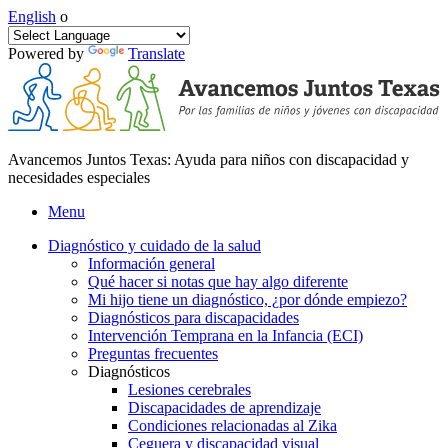
English
o
Powered by
Translate
Avancemos Juntos Texas: Ayuda para niños con discapacidad y
necesidades especiales
Menu
Diagnóstico y cuidado de la salud
Información general
Qué hacer si notas que hay algo diferente
Mi hijo tiene un diagnóstico, ¿por dónde empiezo?
Diagnósticos para discapacidades
Intervención Temprana en la Infancia (ECI)
Preguntas frecuentes
Diagnósticos
Lesiones cerebrales
Discapacidades de aprendizaje
Condiciones relacionadas al Zika
Ceguera y discapacidad visual