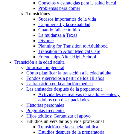
Consejos y estrategias para la salud bucal
Problemas para comer
Transiciónes
Sucesos importantes de la vida
La pubertad y la sexualidad
Cuando fallece tu hijo
La mudanza a Texas
Divorce
Planning for Transition to Adulthood
Transition to Adult Medical Care
Friendships After High School
Transición a la edad adulta
Información general
Cómo planificar la transición a la edad adulta
Fondos y servicios a partir de los 18 años
La transición en la atención médica
Las amistades después de la preparatoria
Actividades recreativas para adolescentes y
adultos con discapacidades
Historias personales
Preguntas frecuentes
Hijos adultos: Garantizar el apoyo
Estudios universitarios y vida profesional
Transición de la escuela pública
Estudios después de la preparatoria