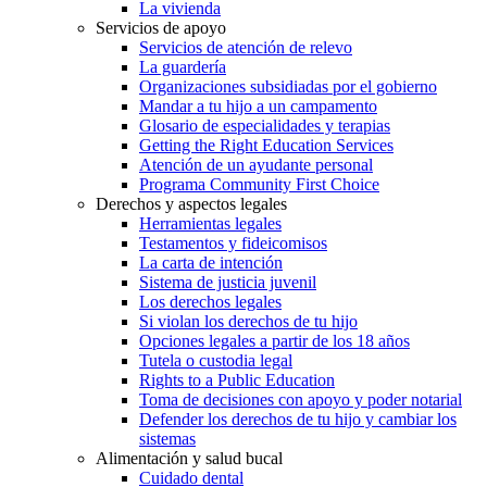
La vivienda
Servicios de apoyo
Servicios de atención de relevo
La guardería
Organizaciones subsidiadas por el gobierno
Mandar a tu hijo a un campamento
Glosario de especialidades y terapias
Getting the Right Education Services
Atención de un ayudante personal
Programa Community First Choice
Derechos y aspectos legales
Herramientas legales
Testamentos y fideicomisos
La carta de intención
Sistema de justicia juvenil
Los derechos legales
Si violan los derechos de tu hijo
Opciones legales a partir de los 18 años
Tutela o custodia legal
Rights to a Public Education
Toma de decisiones con apoyo y poder notarial
Defender los derechos de tu hijo y cambiar los
sistemas
Alimentación y salud bucal
Cuidado dental