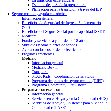
La transición entre escuelas
Estudios después de la preparatoria
Planeación para la transición a través del IEP
Seguro médico y ayuda económica
Información general
Beneficios de Seguridad de Ingreso Suplementario
(SSI)
Beneficios del Seguro Social por Incapacidad (SSDI)
Medicare
Fondos y servicios a partir de los 18 años
Subsidios y otras fuentes de fondos
Ayuda con los costos de la electricidad
Preguntas frecuentes
Medicaid
Información general
Medicaid Buy-In
Transporte
STAR Kids – coordinación de servicios
Programa de primas de seguro médico (HIPP)
Programa Community First Choice
Programas con exención
Información general
Servicios en el Hogar y en la Comunidad (HCS)
Servicios de Apoyo y Asistencia para Vivir en la
Comunidad (CLASS)