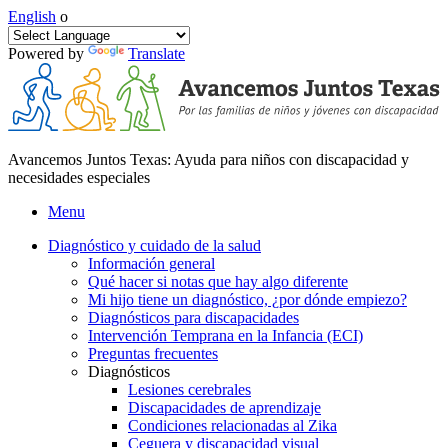
English
o
Powered by
Translate
Avancemos Juntos Texas: Ayuda para niños con discapacidad y
necesidades especiales
Menu
Diagnóstico y cuidado de la salud
Información general
Qué hacer si notas que hay algo diferente
Mi hijo tiene un diagnóstico, ¿por dónde empiezo?
Diagnósticos para discapacidades
Intervención Temprana en la Infancia (ECI)
Preguntas frecuentes
Diagnósticos
Lesiones cerebrales
Discapacidades de aprendizaje
Condiciones relacionadas al Zika
Ceguera y discapacidad visual