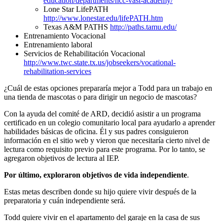
education/departments/hcc-vast-academy/
Lone Star LifePATH
http://www.lonestar.edu/lifePATH.htm
Texas A&M PATHS
http://paths.tamu.edu/
Entrenamiento Vocacional
Entrenamiento laboral
Servicios de Rehabilitación Vocacional
http://www.twc.state.tx.us/jobseekers/vocational-
rehabilitation-services
¿Cuál de estas opciones prepararía mejor a Todd para un trabajo en
una tienda de mascotas o para dirigir un negocio de mascotas?
Con la ayuda del comité de ARD, decidió asistir a un programa
certificado en un colegio comunitario local para ayudarlo a aprender
habilidades básicas de oficina. Él y sus padres consiguieron
información en el sitio web y vieron que necesitaría cierto nivel de
lectura como requisito previo para este programa. Por lo tanto, se
agregaron objetivos de lectura al IEP.
Por último, exploraron objetivos de vida independiente
.
Estas metas describen donde su hijo quiere vivir después de la
preparatoria y cuán independiente será.
Todd quiere vivir en el apartamento del garaje en la casa de sus