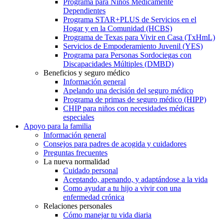
Programa para Niños Médicamente
Dependientes
Programa STAR+PLUS de Servicios en el
Hogar y en la Comunidad (HCBS)
Programa de Texas para Vivir en Casa (TxHmL)
Servicios de Empoderamiento Juvenil (YES)
Programa para Personas Sordociegas con
Discapacidades Múltiples (DMBD)
Beneficios y seguro médico
Información general
Apelando una decisión del seguro médico
Programa de primas de seguro médico (HIPP)
CHIP para niños con necesidades médicas
especiales
Apoyo para la familia
Información general
Consejos para padres de acogida y cuidadores
Preguntas frecuentes
La nueva normalidad
Cuidado personal
Aceptando, apenando, y adaptándose a la vida
Como ayudar a tu hijo a vivir con una
enfermedad crónica
Relaciones personales
Cómo manejar tu vida diaria