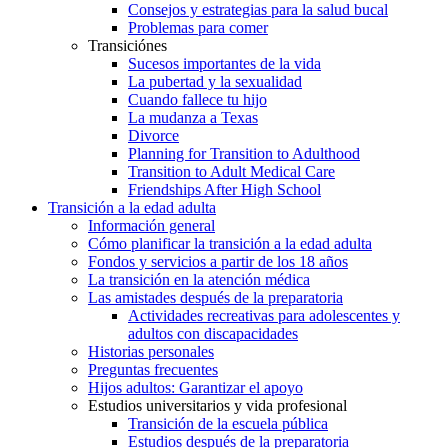
Consejos y estrategias para la salud bucal
Problemas para comer
Transiciónes
Sucesos importantes de la vida
La pubertad y la sexualidad
Cuando fallece tu hijo
La mudanza a Texas
Divorce
Planning for Transition to Adulthood
Transition to Adult Medical Care
Friendships After High School
Transición a la edad adulta
Información general
Cómo planificar la transición a la edad adulta
Fondos y servicios a partir de los 18 años
La transición en la atención médica
Las amistades después de la preparatoria
Actividades recreativas para adolescentes y
adultos con discapacidades
Historias personales
Preguntas frecuentes
Hijos adultos: Garantizar el apoyo
Estudios universitarios y vida profesional
Transición de la escuela pública
Estudios después de la preparatoria