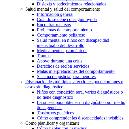
Dislexia y padecimientos relacionados
Salud mental y salud del comportamiento
Información general
Cuándo se debe conseguir ayuda
Encontrar recursos
Problemas de comportamiento
Comportamiento peligroso
Salud mental en niños con discapacidad
intelectual o del desarrollo
Medicamentos psiquiátricos
Trauma
Apoyo durante una crisis
Derechos de recibir servicios
Malas interpretaciones del comportamiento
Sistema de justicia para menores
Discapacidades múltiples, afecciones poco comunes o
casos sin diagnóstico
Niños con condición rara, varios diagnósticos o
no tiene diagnóstico
La odisea para obtener un diagnóstico por medio
de la genética
Trastornos genéticos
Cómo comprender las discapacidades invisibles
Cómo planificar y organizarte
Cómo hablar con tu médico