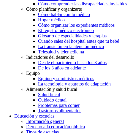
Cómo comprender las discapacidades invisibles
Cómo planificar y organizarte
Cómo hablar con tu médico
Hogar médico
Cómo organizar los expedientes médicos
El registro médico electrónico
Glosario de especialidades y terapias
Cuando sales del hospital antes que tu bebé
La transición en la atención médica
Telesalud y telemedicina
Indicadores del desarrollo
Desde el nacimiento hasta los 3 años
De los 3 años en adelante
Equipo
Equipo y suministros médicos
La tecnología y aparatos de adaptación
Alimentación y salud bucal
Salud bucal
Cuidado dental
Problemas para comer
Trastornos alimentarios
Educación y escuelas
Información general
Derecho a la educación pública
Tipos de escuelas