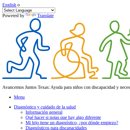
English
o
Powered by
Translate
Avancemos Juntos Texas: Ayuda para niños con discapacidad y neces
Menu
Diagnóstico y cuidado de la salud
Información general
Qué hacer si notas que hay algo diferente
Mi hijo tiene un diagnóstico, ¿por dónde empiezo?
Diagnósticos para discapacidades