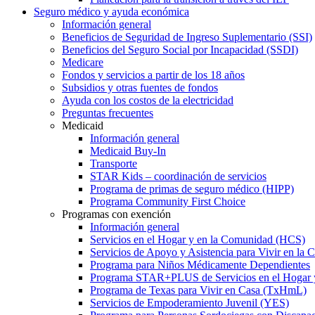
Seguro médico y ayuda económica
Información general
Beneficios de Seguridad de Ingreso Suplementario (SSI)
Beneficios del Seguro Social por Incapacidad (SSDI)
Medicare
Fondos y servicios a partir de los 18 años
Subsidios y otras fuentes de fondos
Ayuda con los costos de la electricidad
Preguntas frecuentes
Medicaid
Información general
Medicaid Buy-In
Transporte
STAR Kids – coordinación de servicios
Programa de primas de seguro médico (HIPP)
Programa Community First Choice
Programas con exención
Información general
Servicios en el Hogar y en la Comunidad (HCS)
Servicios de Apoyo y Asistencia para Vivir en l
Programa para Niños Médicamente Dependientes
Programa STAR+PLUS de Servicios en el Hogar
Programa de Texas para Vivir en Casa (TxHmL)
Servicios de Empoderamiento Juvenil (YES)