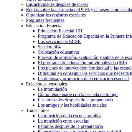
Las actividades después de clases
Reglas sobre la asistencia del 90% y el ausentismo escol
Organizar los registros escolares
Preguntas frecuentes
Educación Especial
Educación Especial 101
Programa de Educación Especial en la Primera Inf
Los servicios de ECSE
Sección 504
Colocación educativas
Proceso de admisión, evaluación y salida de la es
El programa de educación individualizada (IEP)
Los planes de intervención conductual y las escuel
Dificultad en conseguir los servicios que necesita t
La defensa y promoción de la educación especial
Relaciones personales
La intimidación
Cómo relacionarte con la escuela de tu hijo
Las amistades después de la preparatoria
Los amigos y las habilidades sociales
Transiciónes
La transición de la escuela pública
La transición entre escuelas
Estudios después de la preparatoria
Planeación para la transición a través del IEP