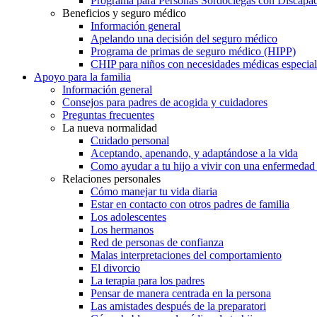
Programa para Personas Sordociegas con Discap
Beneficios y seguro médico
Información general
Apelando una decisión del seguro médico
Programa de primas de seguro médico (HIPP)
CHIP para niños con necesidades médicas especial
Apoyo para la familia
Información general
Consejos para padres de acogida y cuidadores
Preguntas frecuentes
La nueva normalidad
Cuidado personal
Aceptando, apenando, y adaptándose a la vida
Como ayudar a tu hijo a vivir con una enfermedad
Relaciones personales
Cómo manejar tu vida diaria
Estar en contacto con otros padres de familia
Los adolescentes
Los hermanos
Red de personas de confianza
Malas interpretaciones del comportamiento
El divorcio
La terapia para los padres
Pensar de manera centrada en la persona
Las amistades después de la preparatori