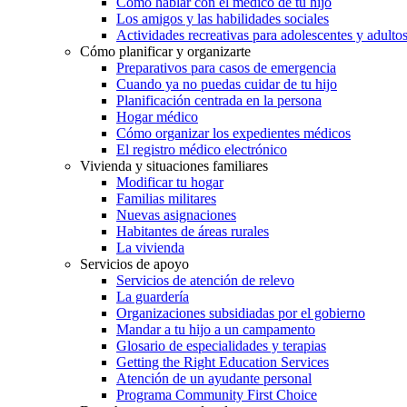
Cómo hablar con el médico de tu hijo
Los amigos y las habilidades sociales
Actividades recreativas para adolescentes y adulto
Cómo planificar y organizarte
Preparativos para casos de emergencia
Cuando ya no puedas cuidar de tu hijo
Planificación centrada en la persona
Hogar médico
Cómo organizar los expedientes médicos
El registro médico electrónico
Vivienda y situaciones familiares
Modificar tu hogar
Familias militares
Nuevas asignaciones
Habitantes de áreas rurales
La vivienda
Servicios de apoyo
Servicios de atención de relevo
La guardería
Organizaciones subsidiadas por el gobierno
Mandar a tu hijo a un campamento
Glosario de especialidades y terapias
Getting the Right Education Services
Atención de un ayudante personal
Programa Community First Choice