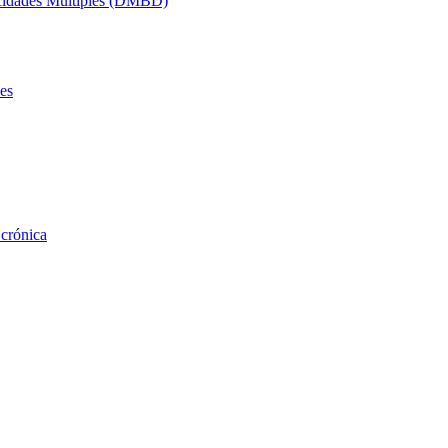
acidades Múltiples (DMBD)
es
 crónica