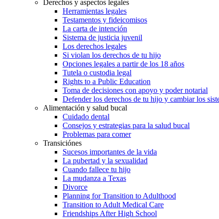
Derechos y aspectos legales
Herramientas legales
Testamentos y fideicomisos
La carta de intención
Sistema de justicia juvenil
Los derechos legales
Si violan los derechos de tu hijo
Opciones legales a partir de los 18 años
Tutela o custodia legal
Rights to a Public Education
Toma de decisiones con apoyo y poder notarial
Defender los derechos de tu hijo y cambiar los sis
Alimentación y salud bucal
Cuidado dental
Consejos y estrategias para la salud bucal
Problemas para comer
Transiciónes
Sucesos importantes de la vida
La pubertad y la sexualidad
Cuando fallece tu hijo
La mudanza a Texas
Divorce
Planning for Transition to Adulthood
Transition to Adult Medical Care
Friendships After High School