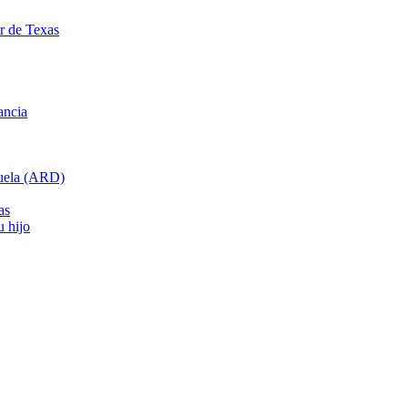
ar de Texas
ancia
cuela (ARD)
as
u hijo