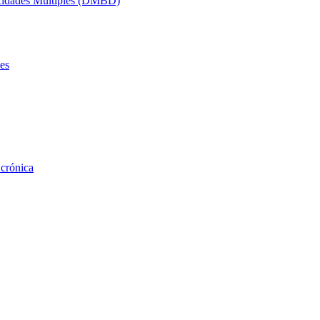
acidades Múltiples (DMBD)
es
 crónica