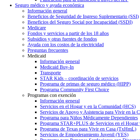
Seguro médico y ayuda económica
Información general
Beneficios de Seguridad de Ingreso Suplementario (SSI)
Beneficios del Seguro Social por Incapacidad (SSDI)
Medicare
Fondos y servicios a partir de los 18 años
Subsidios y otras fuentes de fondos
Ayuda con los costos de la electricidad
Preguntas frecuentes
Medicaid
Información general
Medicaid Buy-In
Transporte
STAR Kids – coordinación de servicios
Programa de primas de seguro médico (HIPP)
Programa Community First Choice
Programas con exención
Información general
Servicios en el Hogar y en la Comunidad (HCS)
Servicios de Apoyo y Asistencia para Vivir en l
Programa para Niños Médicamente Dependientes
Programa STAR+PLUS de Servicios en el Hogar
Programa de Texas para Vivir en Casa (TxHmL)
Servicios de Empoderamiento Juvenil (YES)