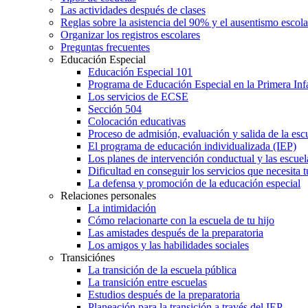
Las actividades después de clases
Reglas sobre la asistencia del 90% y el ausentismo escol
Organizar los registros escolares
Preguntas frecuentes
Educación Especial
Educación Especial 101
Programa de Educación Especial en la Primera Inf
Los servicios de ECSE
Sección 504
Colocación educativas
Proceso de admisión, evaluación y salida de la es
El programa de educación individualizada (IEP)
Los planes de intervención conductual y las escuel
Dificultad en conseguir los servicios que necesita t
La defensa y promoción de la educación especial
Relaciones personales
La intimidación
Cómo relacionarte con la escuela de tu hijo
Las amistades después de la preparatoria
Los amigos y las habilidades sociales
Transiciónes
La transición de la escuela pública
La transición entre escuelas
Estudios después de la preparatoria
Planeación para la transición a través del IEP