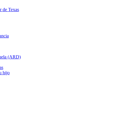
ar de Texas
ancia
cuela (ARD)
as
u hijo