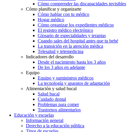
Cómo comprender las discapacidades invisibles
Cómo planificar y organizarte
Cómo hablar con tu médico
Hogar médico
Cómo organizar los expedientes médicos
El registro médico electrónico
Glosario de especialidades y terapias
Cuando sales del hospital antes que tu bebé
La transición en la atención médica
Telesalud y telemedicina
Indicadores del desarrollo
Desde el nacimiento hasta los 3 años
De los 3 años en adelante
Equipo
Equipo y suministros médicos
La tecnología y aparatos de adaptación
Alimentación y salud bucal
Salud bucal
Cuidado dental
Problemas para comer
Trastornos alimentarios
Educación y escuelas
Información general
Derecho a la educación pública
Tipos de escuelas