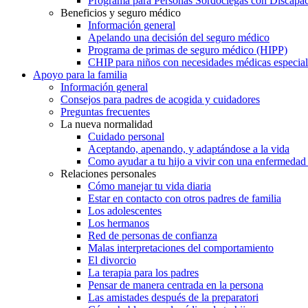
Programa para Personas Sordociegas con Discap
Beneficios y seguro médico
Información general
Apelando una decisión del seguro médico
Programa de primas de seguro médico (HIPP)
CHIP para niños con necesidades médicas especial
Apoyo para la familia
Información general
Consejos para padres de acogida y cuidadores
Preguntas frecuentes
La nueva normalidad
Cuidado personal
Aceptando, apenando, y adaptándose a la vida
Como ayudar a tu hijo a vivir con una enfermedad
Relaciones personales
Cómo manejar tu vida diaria
Estar en contacto con otros padres de familia
Los adolescentes
Los hermanos
Red de personas de confianza
Malas interpretaciones del comportamiento
El divorcio
La terapia para los padres
Pensar de manera centrada en la persona
Las amistades después de la preparatori