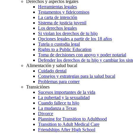
Derechos y aspectos legales
Herramientas legales
Testamentos y fideicomisos
La carta de intención
Sistema de justicia juvenil
Los derechos legales
Si violan los derechos de tu hijo
Opciones legales a partir de los 18 años
Tutela o custodia legal
Rights to a Public Education
Toma de decisiones con apoyo y poder notarial
Defender los derechos de tu hijo y cambiar los sis
Alimentación y salud bucal
Cuidado dental
Consejos y estrategias para la salud bucal
Problemas para comer
Transiciónes
Sucesos importantes de la vida
La pubertad y la sexualidad
Cuando fallece tu hijo
La mudanza a Texas
Divorce
Planning for Transition to Adulthood
Transition to Adult Medical Care
Friendships After High School