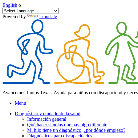
English
o
Powered by
Translate
Avancemos Juntos Texas: Ayuda para niños con discapacidad y neces
Menu
Diagnóstico y cuidado de la salud
Información general
Qué hacer si notas que hay algo diferente
Mi hijo tiene un diagnóstico, ¿por dónde empiezo?
Diagnósticos para discapacidades