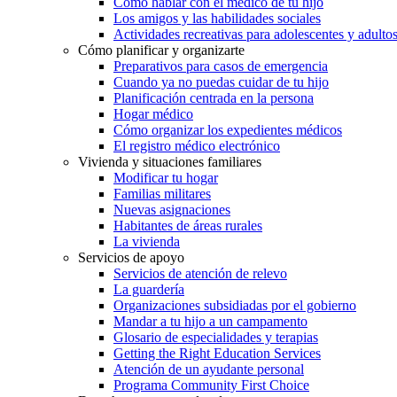
Cómo hablar con el médico de tu hijo
Los amigos y las habilidades sociales
Actividades recreativas para adolescentes y adulto
Cómo planificar y organizarte
Preparativos para casos de emergencia
Cuando ya no puedas cuidar de tu hijo
Planificación centrada en la persona
Hogar médico
Cómo organizar los expedientes médicos
El registro médico electrónico
Vivienda y situaciones familiares
Modificar tu hogar
Familias militares
Nuevas asignaciones
Habitantes de áreas rurales
La vivienda
Servicios de apoyo
Servicios de atención de relevo
La guardería
Organizaciones subsidiadas por el gobierno
Mandar a tu hijo a un campamento
Glosario de especialidades y terapias
Getting the Right Education Services
Atención de un ayudante personal
Programa Community First Choice