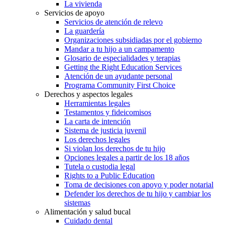
La vivienda
Servicios de apoyo
Servicios de atención de relevo
La guardería
Organizaciones subsidiadas por el gobierno
Mandar a tu hijo a un campamento
Glosario de especialidades y terapias
Getting the Right Education Services
Atención de un ayudante personal
Programa Community First Choice
Derechos y aspectos legales
Herramientas legales
Testamentos y fideicomisos
La carta de intención
Sistema de justicia juvenil
Los derechos legales
Si violan los derechos de tu hijo
Opciones legales a partir de los 18 años
Tutela o custodia legal
Rights to a Public Education
Toma de decisiones con apoyo y poder notarial
Defender los derechos de tu hijo y cambiar los
sistemas
Alimentación y salud bucal
Cuidado dental