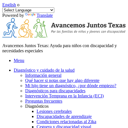
English
o
Powered by
Translate
Avancemos Juntos Texas: Ayuda para niños con discapacidad y
necesidades especiales
Menu
Diagnóstico y cuidado de la salud
Información general
Qué hacer si notas que hay algo diferente
Mi hijo tiene un diagnóstico, ¿por dónde empiezo?
Diagnósticos para discapacidades
Intervención Temprana en la Infancia (ECI)
Preguntas frecuentes
Diagnósticos
Lesiones cerebrales
Discapacidades de aprendizaje
Condiciones relacionadas al Zika
Ceguera y discapacidad visual