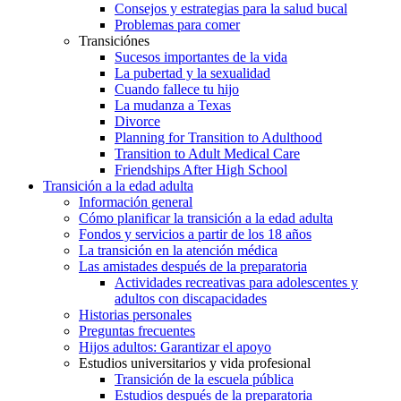
Consejos y estrategias para la salud bucal
Problemas para comer
Transiciónes
Sucesos importantes de la vida
La pubertad y la sexualidad
Cuando fallece tu hijo
La mudanza a Texas
Divorce
Planning for Transition to Adulthood
Transition to Adult Medical Care
Friendships After High School
Transición a la edad adulta
Información general
Cómo planificar la transición a la edad adulta
Fondos y servicios a partir de los 18 años
La transición en la atención médica
Las amistades después de la preparatoria
Actividades recreativas para adolescentes y
adultos con discapacidades
Historias personales
Preguntas frecuentes
Hijos adultos: Garantizar el apoyo
Estudios universitarios y vida profesional
Transición de la escuela pública
Estudios después de la preparatoria