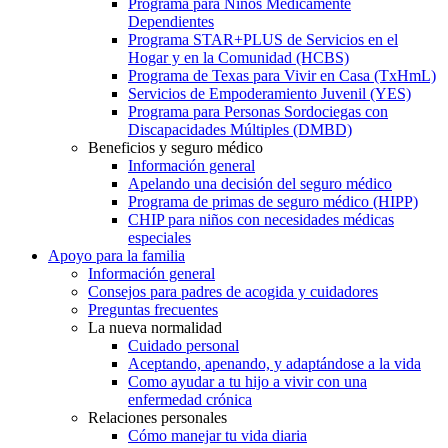
Programa para Niños Médicamente
Dependientes
Programa STAR+PLUS de Servicios en el
Hogar y en la Comunidad (HCBS)
Programa de Texas para Vivir en Casa (TxHmL)
Servicios de Empoderamiento Juvenil (YES)
Programa para Personas Sordociegas con
Discapacidades Múltiples (DMBD)
Beneficios y seguro médico
Información general
Apelando una decisión del seguro médico
Programa de primas de seguro médico (HIPP)
CHIP para niños con necesidades médicas
especiales
Apoyo para la familia
Información general
Consejos para padres de acogida y cuidadores
Preguntas frecuentes
La nueva normalidad
Cuidado personal
Aceptando, apenando, y adaptándose a la vida
Como ayudar a tu hijo a vivir con una
enfermedad crónica
Relaciones personales
Cómo manejar tu vida diaria