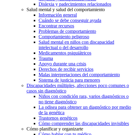
Dislexia y padecimientos relacionados
Salud mental y salud del comportamiento
Información general
Cuándo se debe conseguir ayuda
Encontrar recursos
Problemas de comportamiento
Comportamiento peligroso
Salud mental en niños con discapacidad
intelectual o del desarrollo
Medicamentos psiquiátricos
Trauma
Apoyo durante una crisis
Derechos de recibir servicios
Malas interpretaciones del comportamiento
Sistema de justicia para menores
Discapacidades múltiples, afecciones poco comunes o
casos sin diagnóstico
Niños con condición rara, varios diagnósticos o
no tiene diagnóstico
La odisea para obtener un diagnóstico por medio
de la genética
Trastornos genéticos
Cómo comprender las discapacidades invisibles
Cómo planificar y organizarte
Cómo hablar con tu médico