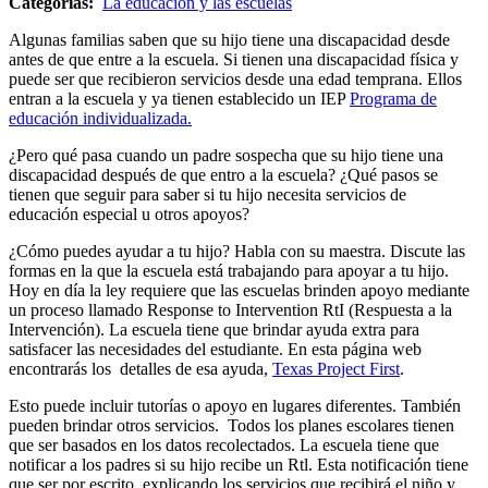
Categorías:
La educación y las escuelas
Algunas familias saben que su hijo tiene una discapacidad desde
antes de que entre a la escuela. Si tienen una discapacidad física y
puede ser que recibieron servicios desde una edad temprana. Ellos
entran a la escuela y ya tienen establecido un IEP
Programa de
educación individualizada.
¿Pero qué pasa cuando un padre sospecha que su hijo tiene una
discapacidad después de que entro a la escuela? ¿Qué pasos se
tienen que seguir para saber si tu hijo necesita servicios de
educación especial u otros apoyos?
¿Cómo puedes ayudar a tu hijo? Habla con su maestra. Discute las
formas en la que la escuela está trabajando para apoyar a tu hijo.
Hoy en día la ley requiere que las escuelas brinden apoyo mediante
un proceso llamado Response to Intervention RtI (Respuesta a la
Intervención). La escuela tiene que brindar ayuda extra para
satisfacer las necesidades del estudiante. En esta página web
encontrarás los detalles de esa ayuda,
Texas Project First
.
Esto puede incluir tutorías o apoyo en lugares diferentes. También
pueden brindar otros servicios. Todos los planes escolares tienen
que ser basados en los datos recolectados. La escuela tiene que
notificar a los padres si su hijo recibe un Rtl. Esta notificación tiene
que ser por escrito, explicando los servicios que recibirá el niño y