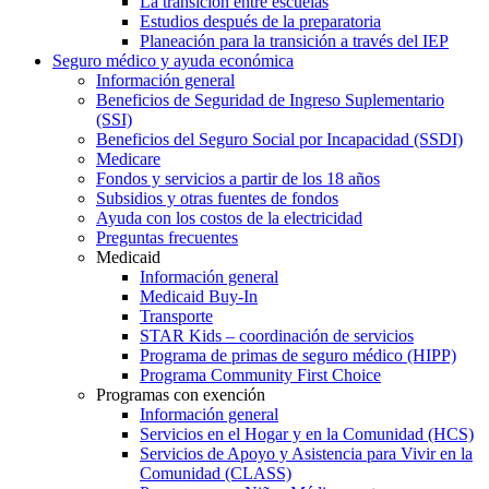
La transición entre escuelas
Estudios después de la preparatoria
Planeación para la transición a través del IEP
Seguro médico y ayuda económica
Información general
Beneficios de Seguridad de Ingreso Suplementario
(SSI)
Beneficios del Seguro Social por Incapacidad (SSDI)
Medicare
Fondos y servicios a partir de los 18 años
Subsidios y otras fuentes de fondos
Ayuda con los costos de la electricidad
Preguntas frecuentes
Medicaid
Información general
Medicaid Buy-In
Transporte
STAR Kids – coordinación de servicios
Programa de primas de seguro médico (HIPP)
Programa Community First Choice
Programas con exención
Información general
Servicios en el Hogar y en la Comunidad (HCS)
Servicios de Apoyo y Asistencia para Vivir en la
Comunidad (CLASS)