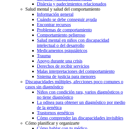
Dislexia y padecimientos relacionados
Salud mental y salud del comportamiento
Información general
Cuándo se debe conseguir ayuda
Encontrar recursos
Problemas de comportamiento
Comportamiento peligroso
Salud mental en niños con discapacidad
intelectual o del desarrollo
Medicamentos psiquiátricos
Trauma
Apoyo durante una crisis
Derechos de recibir servicios
Malas interpretaciones del comportamiento
Sistema de justicia para menores
Discapacidades múltiples, afecciones poco comunes o
casos sin diagnóstico
Niños con condición rara, varios diagnósticos o
no tiene diagnóstico
La odisea para obtener un diagnóstico por medio
de la genética
Trastornos genéticos
Cómo comprender las discapacidades invisibles
Cómo planificar y organizarte
Cómo hablar con tu médico