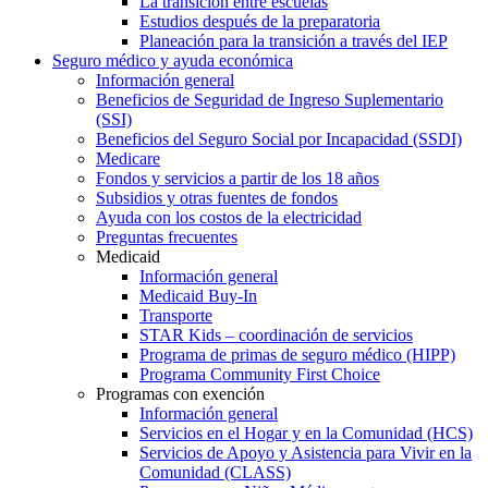
La transición entre escuelas
Estudios después de la preparatoria
Planeación para la transición a través del IEP
Seguro médico y ayuda económica
Información general
Beneficios de Seguridad de Ingreso Suplementario
(SSI)
Beneficios del Seguro Social por Incapacidad (SSDI)
Medicare
Fondos y servicios a partir de los 18 años
Subsidios y otras fuentes de fondos
Ayuda con los costos de la electricidad
Preguntas frecuentes
Medicaid
Información general
Medicaid Buy-In
Transporte
STAR Kids – coordinación de servicios
Programa de primas de seguro médico (HIPP)
Programa Community First Choice
Programas con exención
Información general
Servicios en el Hogar y en la Comunidad (HCS)
Servicios de Apoyo y Asistencia para Vivir en la
Comunidad (CLASS)