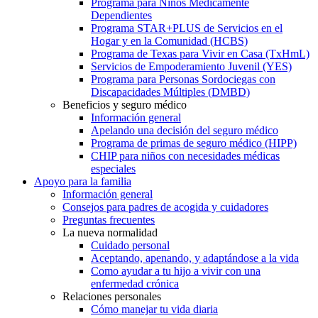
Programa para Niños Médicamente
Dependientes
Programa STAR+PLUS de Servicios en el
Hogar y en la Comunidad (HCBS)
Programa de Texas para Vivir en Casa (TxHmL)
Servicios de Empoderamiento Juvenil (YES)
Programa para Personas Sordociegas con
Discapacidades Múltiples (DMBD)
Beneficios y seguro médico
Información general
Apelando una decisión del seguro médico
Programa de primas de seguro médico (HIPP)
CHIP para niños con necesidades médicas
especiales
Apoyo para la familia
Información general
Consejos para padres de acogida y cuidadores
Preguntas frecuentes
La nueva normalidad
Cuidado personal
Aceptando, apenando, y adaptándose a la vida
Como ayudar a tu hijo a vivir con una
enfermedad crónica
Relaciones personales
Cómo manejar tu vida diaria