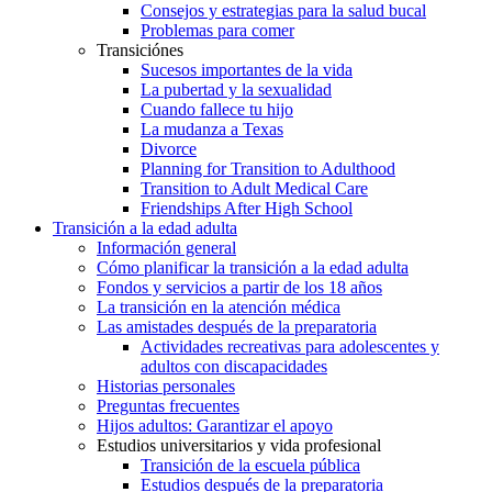
Consejos y estrategias para la salud bucal
Problemas para comer
Transiciónes
Sucesos importantes de la vida
La pubertad y la sexualidad
Cuando fallece tu hijo
La mudanza a Texas
Divorce
Planning for Transition to Adulthood
Transition to Adult Medical Care
Friendships After High School
Transición a la edad adulta
Información general
Cómo planificar la transición a la edad adulta
Fondos y servicios a partir de los 18 años
La transición en la atención médica
Las amistades después de la preparatoria
Actividades recreativas para adolescentes y
adultos con discapacidades
Historias personales
Preguntas frecuentes
Hijos adultos: Garantizar el apoyo
Estudios universitarios y vida profesional
Transición de la escuela pública
Estudios después de la preparatoria