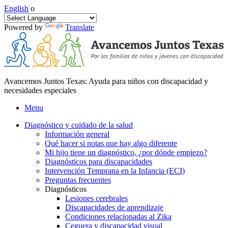
English
o
Powered by
Translate
Avancemos Juntos Texas: Ayuda para niños con discapacidad y
necesidades especiales
Menu
Diagnóstico y cuidado de la salud
Información general
Qué hacer si notas que hay algo diferente
Mi hijo tiene un diagnóstico, ¿por dónde empiezo?
Diagnósticos para discapacidades
Intervención Temprana en la Infancia (ECI)
Preguntas frecuentes
Diagnósticos
Lesiones cerebrales
Discapacidades de aprendizaje
Condiciones relacionadas al Zika
Ceguera y discapacidad visual