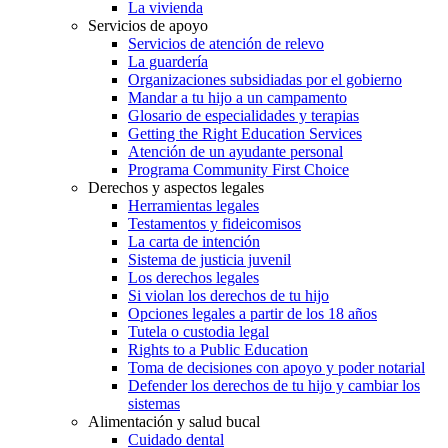
La vivienda
Servicios de apoyo
Servicios de atención de relevo
La guardería
Organizaciones subsidiadas por el gobierno
Mandar a tu hijo a un campamento
Glosario de especialidades y terapias
Getting the Right Education Services
Atención de un ayudante personal
Programa Community First Choice
Derechos y aspectos legales
Herramientas legales
Testamentos y fideicomisos
La carta de intención
Sistema de justicia juvenil
Los derechos legales
Si violan los derechos de tu hijo
Opciones legales a partir de los 18 años
Tutela o custodia legal
Rights to a Public Education
Toma de decisiones con apoyo y poder notarial
Defender los derechos de tu hijo y cambiar los
sistemas
Alimentación y salud bucal
Cuidado dental