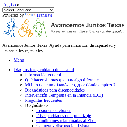
English
o
Powered by
Translate
Avancemos Juntos Texas: Ayuda para niños con discapacidad y
necesidades especiales
Menu
Diagnóstico y cuidado de la salud
Información general
Qué hacer si notas que hay algo diferente
Mi hijo tiene un diagnóstico, ¿por dónde empiezo?
Diagnósticos para discapacidades
Intervención Temprana en la Infancia (ECI)
Preguntas frecuentes
Diagnósticos
Lesiones cerebrales
Discapacidades de aprendizaje
Condiciones relacionadas al Zika
Ceguera y discapacidad visual