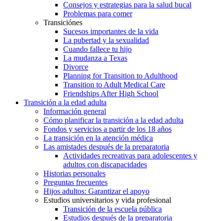
Consejos y estrategias para la salud bucal
Problemas para comer
Transiciónes
Sucesos importantes de la vida
La pubertad y la sexualidad
Cuando fallece tu hijo
La mudanza a Texas
Divorce
Planning for Transition to Adulthood
Transition to Adult Medical Care
Friendships After High School
Transición a la edad adulta
Información general
Cómo planificar la transición a la edad adulta
Fondos y servicios a partir de los 18 años
La transición en la atención médica
Las amistades después de la preparatoria
Actividades recreativas para adolescentes y
adultos con discapacidades
Historias personales
Preguntas frecuentes
Hijos adultos: Garantizar el apoyo
Estudios universitarios y vida profesional
Transición de la escuela pública
Estudios después de la preparatoria