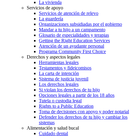
La vivienda
Servicios de apoyo
Servicios de atención de relevo
La guardería
Organizaciones subsidiadas por el gobierno
Mandar a tu hijo a un campamento
Glosario de especialidades y terapias
Getting the Right Education Services
Atención de un ayudante personal
Programa Community First Choice
Derechos y aspectos legales
Herramientas legales
Testamentos y fideicomisos
La carta de intención
Sistema de justicia juvenil
Los derechos legales
Si violan los derechos de tu hijo
Opciones legales a partir de los 18 años
Tutela o custodia legal
Rights to a Public Education
Toma de decisiones con apoyo y poder notarial
Defender los derechos de tu hijo y cambiar los
sistemas
Alimentación y salud bucal
Cuidado dental