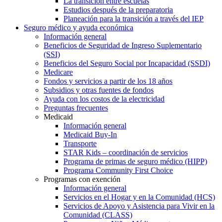
La transición entre escuelas
Estudios después de la preparatoria
Planeación para la transición a través del IEP
Seguro médico y ayuda económica
Información general
Beneficios de Seguridad de Ingreso Suplementario
(SSI)
Beneficios del Seguro Social por Incapacidad (SSDI)
Medicare
Fondos y servicios a partir de los 18 años
Subsidios y otras fuentes de fondos
Ayuda con los costos de la electricidad
Preguntas frecuentes
Medicaid
Información general
Medicaid Buy-In
Transporte
STAR Kids – coordinación de servicios
Programa de primas de seguro médico (HIPP)
Programa Community First Choice
Programas con exención
Información general
Servicios en el Hogar y en la Comunidad (HCS)
Servicios de Apoyo y Asistencia para Vivir en la
Comunidad (CLASS)