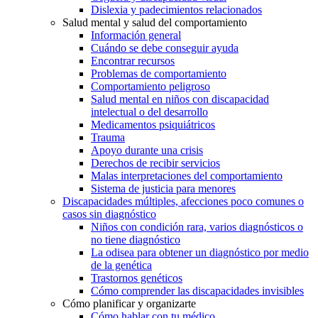
Dislexia y padecimientos relacionados
Salud mental y salud del comportamiento
Información general
Cuándo se debe conseguir ayuda
Encontrar recursos
Problemas de comportamiento
Comportamiento peligroso
Salud mental en niños con discapacidad
intelectual o del desarrollo
Medicamentos psiquiátricos
Trauma
Apoyo durante una crisis
Derechos de recibir servicios
Malas interpretaciones del comportamiento
Sistema de justicia para menores
Discapacidades múltiples, afecciones poco comunes o
casos sin diagnóstico
Niños con condición rara, varios diagnósticos o
no tiene diagnóstico
La odisea para obtener un diagnóstico por medio
de la genética
Trastornos genéticos
Cómo comprender las discapacidades invisibles
Cómo planificar y organizarte
Cómo hablar con tu médico