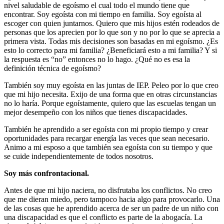
nivel saludable de egoísmo el cual todo el mundo tiene que
encontrar. Soy egoísta con mi tiempo en familia. Soy egoísta al
escoger con quien juntarnos. Quiero que mis hijos estén rodeados de
personas que los aprecien por lo que son y no por lo que se aprecia a
primera vista. Todas mis decisiones son basadas en mi egoísmo. ¿Es
esto lo correcto para mi familia? ¿Beneficiará esto a mi familia? Y si
la respuesta es “no” entonces no lo hago. ¿Qué no es esa la
definición técnica de egoísmo?
También soy muy egoísta en las juntas de IEP. Peleo por lo que creo
que mi hijo necesita. Exijo de una forma que en otras circunstancias
no lo haría. Porque egoístamente, quiero que las escuelas tengan un
mejor desempeño con los niños que tienes discapacidades.
También he aprendido a ser egoísta con mi propio tiempo y crear
oportunidades para recargar energía las veces que sean necesario.
Animo a mi esposo a que también sea egoísta con su tiempo y que
se cuide independientemente de todos nosotros.
Soy más confrontacional.
Antes de que mi hijo naciera, no disfrutaba los conflictos. No creo
que me dieran miedo, pero tampoco hacia algo para provocarlo. Una
de las cosas que he aprendido acerca de ser un padre de un niño con
una discapacidad es que el conflicto es parte de la abogacía. La