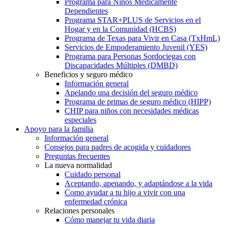
Programa para Niños Médicamente
Dependientes
Programa STAR+PLUS de Servicios en el
Hogar y en la Comunidad (HCBS)
Programa de Texas para Vivir en Casa (TxHmL)
Servicios de Empoderamiento Juvenil (YES)
Programa para Personas Sordociegas con
Discapacidades Múltiples (DMBD)
Beneficios y seguro médico
Información general
Apelando una decisión del seguro médico
Programa de primas de seguro médico (HIPP)
CHIP para niños con necesidades médicas
especiales
Apoyo para la familia
Información general
Consejos para padres de acogida y cuidadores
Preguntas frecuentes
La nueva normalidad
Cuidado personal
Aceptando, apenando, y adaptándose a la vida
Como ayudar a tu hijo a vivir con una
enfermedad crónica
Relaciones personales
Cómo manejar tu vida diaria