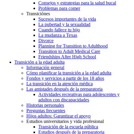
Consejos y estrategias para la salud bucal
Problemas para comer
Transiciónes
Sucesos importantes de la vida
La pubertad y la sexualidad
Cuando fallece tu hijo
La mudanza a Texas
Divorce
Planning for Transition to Adulthood
Transition to Adult Medical Care
Friendships After High School
Transición a la edad adulta
Información general
Cómo planificar la transición a la edad adulta
Fondos y servicios a partir de los 18 años
La transición en la atención médica
Las amistades después de la preparatoria
Actividades recreativas para adolescentes y
adultos con discapacidades
Historias personales
Preguntas frecuentes
Hijos adultos: Garantizar el apoyo
Estudios universitarios y vida profesional
Transición de la escuela pública
Estudios después de la preparatoria