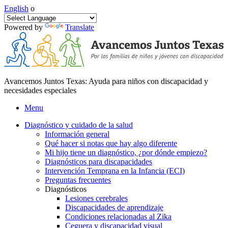
English
o
Powered by
Translate
Avancemos Juntos Texas: Ayuda para niños con discapacidad y
necesidades especiales
Menu
Diagnóstico y cuidado de la salud
Información general
Qué hacer si notas que hay algo diferente
Mi hijo tiene un diagnóstico, ¿por dónde empiezo?
Diagnósticos para discapacidades
Intervención Temprana en la Infancia (ECI)
Preguntas frecuentes
Diagnósticos
Lesiones cerebrales
Discapacidades de aprendizaje
Condiciones relacionadas al Zika
Ceguera y discapacidad visual