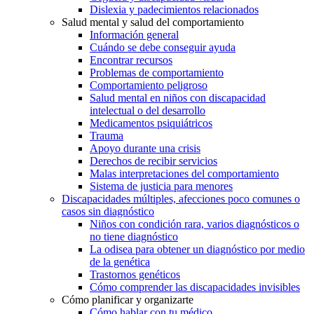
Dislexia y padecimientos relacionados
Salud mental y salud del comportamiento
Información general
Cuándo se debe conseguir ayuda
Encontrar recursos
Problemas de comportamiento
Comportamiento peligroso
Salud mental en niños con discapacidad
intelectual o del desarrollo
Medicamentos psiquiátricos
Trauma
Apoyo durante una crisis
Derechos de recibir servicios
Malas interpretaciones del comportamiento
Sistema de justicia para menores
Discapacidades múltiples, afecciones poco comunes o
casos sin diagnóstico
Niños con condición rara, varios diagnósticos o
no tiene diagnóstico
La odisea para obtener un diagnóstico por medio
de la genética
Trastornos genéticos
Cómo comprender las discapacidades invisibles
Cómo planificar y organizarte
Cómo hablar con tu médico