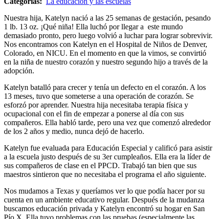
Categorías:
La educación y las escuelas
Nuestra hija, Katelyn nació a las 25 semanas de gestación, pesando
1 lb. 13 oz. ¡Qué niña! Ella luchó por llegar a este mundo
demasiado pronto, pero luego volvió a luchar para lograr sobrevivir.
Nos encontramos con Katelyn en el Hospital de Niños de Denver,
Colorado, en NICU. En el momento en que la vimos, se convirtió
en la niña de nuestro corazón y nuestro segundo hijo a través de la
adopción.
Katelyn batalló para crecer y tenía un defecto en el corazón. A los
13 meses, tuvo que someterse a una operación de corazón. Se
esforzó por aprender. Nuestra hija necesitaba terapia física y
ocupacional con el fin de empezar a ponerse al día con sus
compañeros. Ella habló tarde, pero una vez que comenzó alrededor
de los 2 años y medio, nunca dejó de hacerlo.
Katelyn fue evaluada para Educación Especial y calificó para asistir
a la escuela justo después de su 3er cumpleaños. Ella era la líder de
sus compañeros de clase en el PPCD. Trabajó tan bien que sus
maestros sintieron que no necesitaba el programa el año siguiente.
Nos mudamos a Texas y queríamos ver lo que podía hacer por su
cuenta en un ambiente educativo regular. Después de la mudanza
buscamos educación privada y Katelyn encontró su hogar en San
Pío X. Ella tuvo problemas con las pruebas (especialmente las