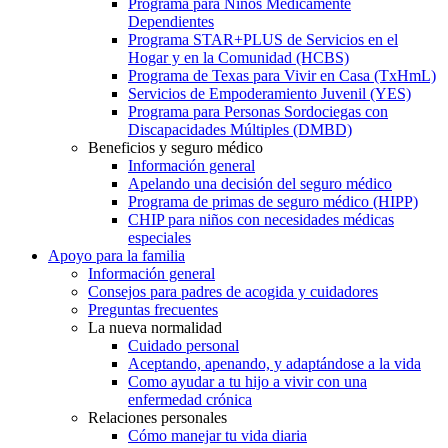
Programa para Niños Médicamente
Dependientes
Programa STAR+PLUS de Servicios en el
Hogar y en la Comunidad (HCBS)
Programa de Texas para Vivir en Casa (TxHmL)
Servicios de Empoderamiento Juvenil (YES)
Programa para Personas Sordociegas con
Discapacidades Múltiples (DMBD)
Beneficios y seguro médico
Información general
Apelando una decisión del seguro médico
Programa de primas de seguro médico (HIPP)
CHIP para niños con necesidades médicas
especiales
Apoyo para la familia
Información general
Consejos para padres de acogida y cuidadores
Preguntas frecuentes
La nueva normalidad
Cuidado personal
Aceptando, apenando, y adaptándose a la vida
Como ayudar a tu hijo a vivir con una
enfermedad crónica
Relaciones personales
Cómo manejar tu vida diaria