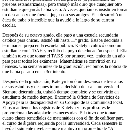
pruebas estandarizadas), pero trabajó más duro que cualquier otro
estudiante que jamás había visto. A veces queríamos insistir en tomar
un descanso y que fuera a jugar con sus amigos. Ella desarrolló una
ética de trabajo increíble que la ayudó a lo largo de su carrera
escolar.
Después de su octavo grado, ella pasó a una escuela secundaria
católica para chicas, asistió allí hasta 11º grado. Estaba decidida a
terminar su prepa en la escuela pública. Katelyn calificó como un
estudiante con TDAH y recibió el apoyo de educación especial. Ella
también tuvo que tomar el TAKS por primera vez, teniendo un año
para pasar todos los exámenes. Matemáticas se convirtió en su
némesis. Una semana antes de la graduación, recibimos la noticia de
que había pasado en su 3er intento.
Después de la graduación, Katelyn tomó un descanso de tres años
de sus estudios y después tomó la decisión de ir a la universidad.
Siempre determinada, trabajó tiempo completo y se convirtió en
estudiante de medio tiempo. Encontró la Oficina de Servicios de
Apoyo para la discapacidad en su Colegio de la Comunidad local.
Ellos mantienen los registros de Katelyn y los profesores le
proporcionan las adaptaciones necesarias. Ella tuvo que tomar
cuatro clases remediales de matemáticas con el fin de calificar para
el curso de álgebra requerida por la universidad. Cada semestre lo
llevó al siguiente nivel, siempre mantuvo un promedio de "A".