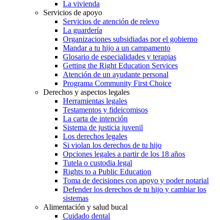
La vivienda
Servicios de apoyo
Servicios de atención de relevo
La guardería
Organizaciones subsidiadas por el gobierno
Mandar a tu hijo a un campamento
Glosario de especialidades y terapias
Getting the Right Education Services
Atención de un ayudante personal
Programa Community First Choice
Derechos y aspectos legales
Herramientas legales
Testamentos y fideicomisos
La carta de intención
Sistema de justicia juvenil
Los derechos legales
Si violan los derechos de tu hijo
Opciones legales a partir de los 18 años
Tutela o custodia legal
Rights to a Public Education
Toma de decisiones con apoyo y poder notarial
Defender los derechos de tu hijo y cambiar los
sistemas
Alimentación y salud bucal
Cuidado dental