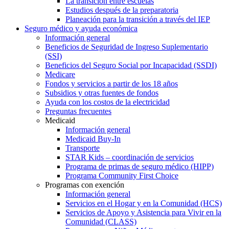
La transición entre escuelas
Estudios después de la preparatoria
Planeación para la transición a través del IEP
Seguro médico y ayuda económica
Información general
Beneficios de Seguridad de Ingreso Suplementario
(SSI)
Beneficios del Seguro Social por Incapacidad (SSDI)
Medicare
Fondos y servicios a partir de los 18 años
Subsidios y otras fuentes de fondos
Ayuda con los costos de la electricidad
Preguntas frecuentes
Medicaid
Información general
Medicaid Buy-In
Transporte
STAR Kids – coordinación de servicios
Programa de primas de seguro médico (HIPP)
Programa Community First Choice
Programas con exención
Información general
Servicios en el Hogar y en la Comunidad (HCS)
Servicios de Apoyo y Asistencia para Vivir en la
Comunidad (CLASS)