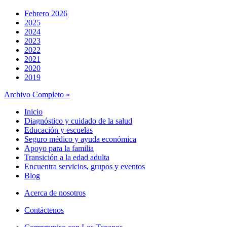
Febrero 2026
2025
2024
2023
2022
2021
2020
2019
Archivo Completo »
Inicio
Diagnóstico y cuidado de la salud
Educación y escuelas
Seguro médico y ayuda económica
Apoyo para la familia
Transición a la edad adulta
Encuentra servicios, grupos y eventos
Blog
Acerca de nosotros
Contáctenos