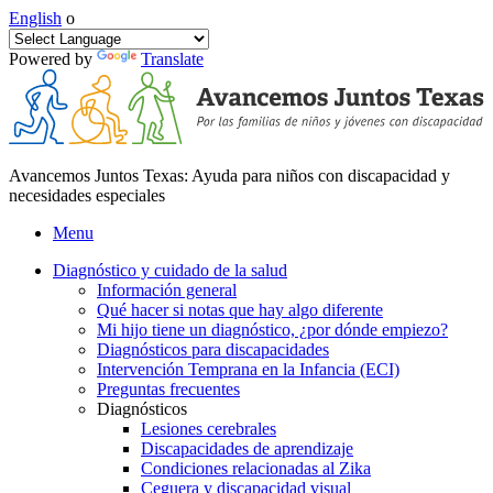
English
o
Powered by
Translate
Avancemos Juntos Texas: Ayuda para niños con discapacidad y
necesidades especiales
Menu
Diagnóstico y cuidado de la salud
Información general
Qué hacer si notas que hay algo diferente
Mi hijo tiene un diagnóstico, ¿por dónde empiezo?
Diagnósticos para discapacidades
Intervención Temprana en la Infancia (ECI)
Preguntas frecuentes
Diagnósticos
Lesiones cerebrales
Discapacidades de aprendizaje
Condiciones relacionadas al Zika
Ceguera y discapacidad visual