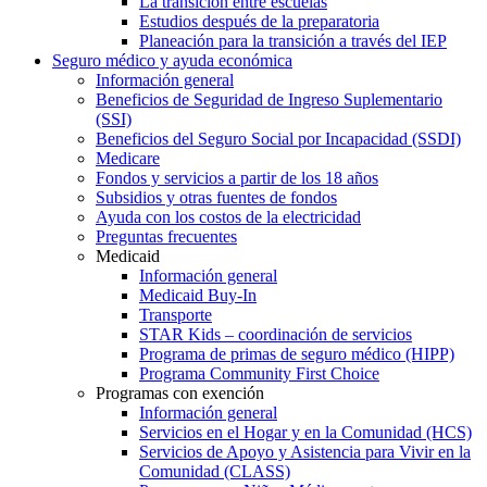
La transición entre escuelas
Estudios después de la preparatoria
Planeación para la transición a través del IEP
Seguro médico y ayuda económica
Información general
Beneficios de Seguridad de Ingreso Suplementario
(SSI)
Beneficios del Seguro Social por Incapacidad (SSDI)
Medicare
Fondos y servicios a partir de los 18 años
Subsidios y otras fuentes de fondos
Ayuda con los costos de la electricidad
Preguntas frecuentes
Medicaid
Información general
Medicaid Buy-In
Transporte
STAR Kids – coordinación de servicios
Programa de primas de seguro médico (HIPP)
Programa Community First Choice
Programas con exención
Información general
Servicios en el Hogar y en la Comunidad (HCS)
Servicios de Apoyo y Asistencia para Vivir en la
Comunidad (CLASS)