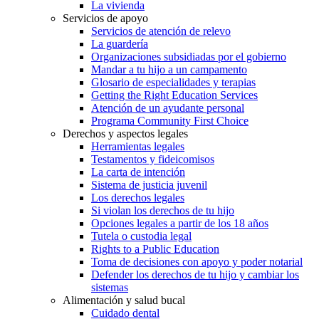
La vivienda
Servicios de apoyo
Servicios de atención de relevo
La guardería
Organizaciones subsidiadas por el gobierno
Mandar a tu hijo a un campamento
Glosario de especialidades y terapias
Getting the Right Education Services
Atención de un ayudante personal
Programa Community First Choice
Derechos y aspectos legales
Herramientas legales
Testamentos y fideicomisos
La carta de intención
Sistema de justicia juvenil
Los derechos legales
Si violan los derechos de tu hijo
Opciones legales a partir de los 18 años
Tutela o custodia legal
Rights to a Public Education
Toma de decisiones con apoyo y poder notarial
Defender los derechos de tu hijo y cambiar los
sistemas
Alimentación y salud bucal
Cuidado dental