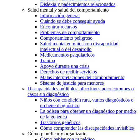
Dislexia y padecimientos relacionados
Salud mental y salud del comportamiento
Información general
Cuándo se debe conseguir ayuda
Encontrar recursos
Problemas de comportamiento
Comportamiento peligroso
Salud mental en niños con discapacidad
intelectual o del desarrollo
Medicamentos psiquiátricos
Trauma
Apoyo durante una crisis
Derechos de recibir servicios
Malas interpretaciones del comportamiento
Sistema de justicia para menores
Discapacidades múltiples, afecciones poco comunes o
casos sin diagnóstico
Niños con condición rara, varios diagnósticos o
no tiene diagnóstico
La odisea para obtener un diagnóstico por medio
de la genética
Trastornos genéticos
Cómo comprender las discapacidades invisibles
Cómo planificar y organizarte
Cómo hablar con tu médico