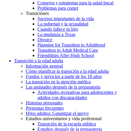
Consejos y estrategias para la salud bucal
Problemas para comer
Transiciónes
Sucesos importantes de la vida
La pubertad y la sexualidad
Cuando fallece tu hijo
La mudanza a Texas
Divorce
Planning for Transition to Adulthood
Transition to Adult Medical Care
Friendships After High School
Transición a la edad adulta
Información general
Cómo planificar la transición a la edad adulta
Fondos y servicios a partir de los 18 años
La transición en la atención médica
Las amistades después de la preparatoria
Actividades recreativas para adolescentes y
adultos con discapacidades
Historias personales
Preguntas frecuentes
Hijos adultos: Garantizar el apoyo
Estudios universitarios y vida profesional
Transición de la escuela pública
Estudios después de la preparatoria