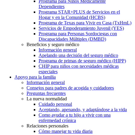
Programa para Niños Médicamente
Dependientes
Programa STAR+PLUS de Servicios en el
Hogar y en la Comunidad (HCBS)
Programa de Texas para Vivir en Casa (TxHmL)
Servicios de Empoderamiento Juvenil (YES)
Programa para Personas Sordociegas con
Discapacidades Múltiples (DMBD)
Beneficios y seguro médico
Información general
Apelando una decisión del seguro médico
Programa de primas de seguro médico (HIPP)
CHIP para niños con necesidades médicas
especiales
Apoyo para la familia
Información general
Consejos para padres de acogida y cuidadores
Preguntas frecuentes
La nueva normalidad
Cuidado personal
Aceptando, apenando, y adaptándose a la vida
Como ayudar a tu hijo a vivir con una
enfermedad crónica
Relaciones personales
Cómo manejar tu vida diaria