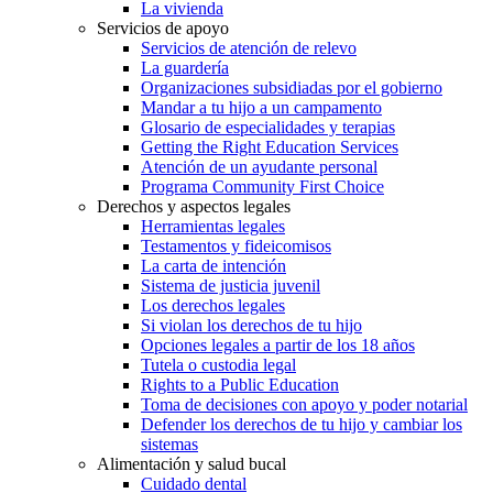
La vivienda
Servicios de apoyo
Servicios de atención de relevo
La guardería
Organizaciones subsidiadas por el gobierno
Mandar a tu hijo a un campamento
Glosario de especialidades y terapias
Getting the Right Education Services
Atención de un ayudante personal
Programa Community First Choice
Derechos y aspectos legales
Herramientas legales
Testamentos y fideicomisos
La carta de intención
Sistema de justicia juvenil
Los derechos legales
Si violan los derechos de tu hijo
Opciones legales a partir de los 18 años
Tutela o custodia legal
Rights to a Public Education
Toma de decisiones con apoyo y poder notarial
Defender los derechos de tu hijo y cambiar los
sistemas
Alimentación y salud bucal
Cuidado dental