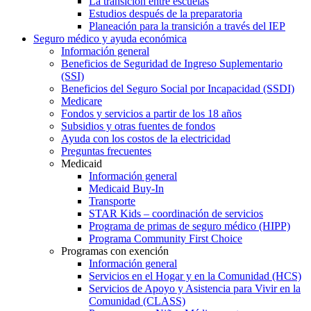
La transición entre escuelas
Estudios después de la preparatoria
Planeación para la transición a través del IEP
Seguro médico y ayuda económica
Información general
Beneficios de Seguridad de Ingreso Suplementario
(SSI)
Beneficios del Seguro Social por Incapacidad (SSDI)
Medicare
Fondos y servicios a partir de los 18 años
Subsidios y otras fuentes de fondos
Ayuda con los costos de la electricidad
Preguntas frecuentes
Medicaid
Información general
Medicaid Buy-In
Transporte
STAR Kids – coordinación de servicios
Programa de primas de seguro médico (HIPP)
Programa Community First Choice
Programas con exención
Información general
Servicios en el Hogar y en la Comunidad (HCS)
Servicios de Apoyo y Asistencia para Vivir en la
Comunidad (CLASS)