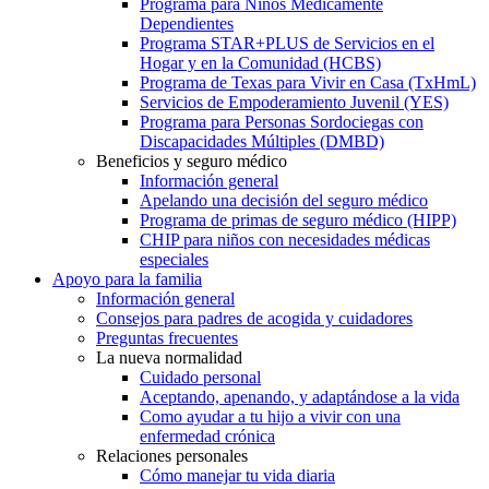
Programa para Niños Médicamente
Dependientes
Programa STAR+PLUS de Servicios en el
Hogar y en la Comunidad (HCBS)
Programa de Texas para Vivir en Casa (TxHmL)
Servicios de Empoderamiento Juvenil (YES)
Programa para Personas Sordociegas con
Discapacidades Múltiples (DMBD)
Beneficios y seguro médico
Información general
Apelando una decisión del seguro médico
Programa de primas de seguro médico (HIPP)
CHIP para niños con necesidades médicas
especiales
Apoyo para la familia
Información general
Consejos para padres de acogida y cuidadores
Preguntas frecuentes
La nueva normalidad
Cuidado personal
Aceptando, apenando, y adaptándose a la vida
Como ayudar a tu hijo a vivir con una
enfermedad crónica
Relaciones personales
Cómo manejar tu vida diaria