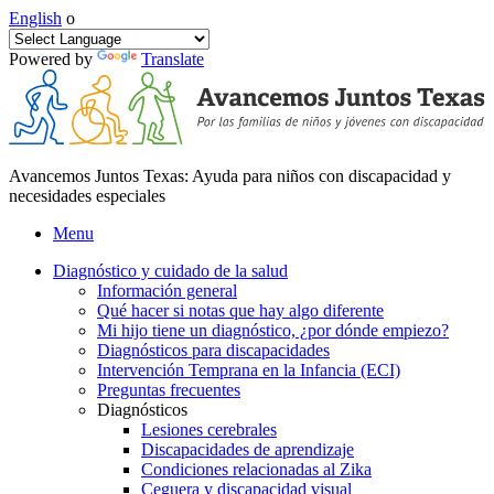
English
o
Powered by
Translate
Avancemos Juntos Texas: Ayuda para niños con discapacidad y
necesidades especiales
Menu
Diagnóstico y cuidado de la salud
Información general
Qué hacer si notas que hay algo diferente
Mi hijo tiene un diagnóstico, ¿por dónde empiezo?
Diagnósticos para discapacidades
Intervención Temprana en la Infancia (ECI)
Preguntas frecuentes
Diagnósticos
Lesiones cerebrales
Discapacidades de aprendizaje
Condiciones relacionadas al Zika
Ceguera y discapacidad visual