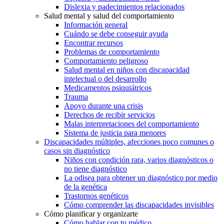
Dislexia y padecimientos relacionados
Salud mental y salud del comportamiento
Información general
Cuándo se debe conseguir ayuda
Encontrar recursos
Problemas de comportamiento
Comportamiento peligroso
Salud mental en niños con discapacidad
intelectual o del desarrollo
Medicamentos psiquiátricos
Trauma
Apoyo durante una crisis
Derechos de recibir servicios
Malas interpretaciones del comportamiento
Sistema de justicia para menores
Discapacidades múltiples, afecciones poco comunes o
casos sin diagnóstico
Niños con condición rara, varios diagnósticos o
no tiene diagnóstico
La odisea para obtener un diagnóstico por medio
de la genética
Trastornos genéticos
Cómo comprender las discapacidades invisibles
Cómo planificar y organizarte
Cómo hablar con tu médico