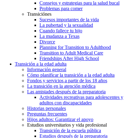
Consejos y estrategias para la salud bucal
Problemas para comer
Transiciónes
Sucesos importantes de la vida
La pubertad y la sexualidad
Cuando fallece tu hijo
La mudanza a Texas
Divorce
Planning for Transition to Adulthood
Transition to Adult Medical Care
Friendships After High School
Transición a la edad adulta
Información general
Cómo planificar la transición a la edad adulta
Fondos y servicios a partir de los 18 años
La transición en la atención médica
Las amistades después de la preparatoria
Actividades recreativas para adolescentes y
adultos con discapacidades
Historias personales
Preguntas frecuentes
Hijos adultos: Garantizar el apoyo
Estudios universitarios y vida profesional
Transición de la escuela pública
Estudios después de la preparatoria