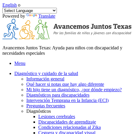
English
o
Powered by
Translate
Avancemos Juntos Texas: Ayuda para niños con discapacidad y
necesidades especiales
Menu
Diagnóstico y cuidado de la salud
Información general
Qué hacer si notas que hay algo diferente
Mi hijo tiene un diagnóstico, ¿por dónde empiezo?
Diagnósticos para discapacidades
Intervención Temprana en la Infancia (ECI)
Preguntas frecuentes
Diagnósticos
Lesiones cerebrales
Discapacidades de aprendizaje
Condiciones relacionadas al Zika
Ceguera y discapacidad visual