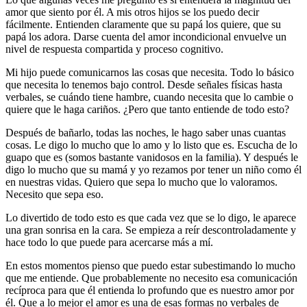
amor que siento por él. A mis otros hijos se los puedo decir
fácilmente. Entienden claramente que su papá los quiere, que su
papá los adora. Darse cuenta del amor incondicional envuelve un
nivel de respuesta compartida y proceso cognitivo.
Mi hijo puede comunicarnos las cosas que necesita. Todo lo básico
que necesita lo tenemos bajo control. Desde señales físicas hasta
verbales, se cuándo tiene hambre, cuando necesita que lo cambie o
quiere que le haga cariños. ¿Pero que tanto entiende de todo esto?
Después de bañarlo, todas las noches, le hago saber unas cuantas
cosas. Le digo lo mucho que lo amo y lo listo que es. Escucha de lo
guapo que es (somos bastante vanidosos en la familia). Y después le
digo lo mucho que su mamá y yo rezamos por tener un niño como él
en nuestras vidas. Quiero que sepa lo mucho que lo valoramos.
Necesito que sepa eso.
Lo divertido de todo esto es que cada vez que se lo digo, le aparece
una gran sonrisa en la cara. Se empieza a reír descontroladamente y
hace todo lo que puede para acercarse más a mí.
En estos momentos pienso que puedo estar subestimando lo mucho
que me entiende. Que probablemente no necesito esa comunicación
recíproca para que él entienda lo profundo que es nuestro amor por
él. Que a lo mejor el amor es una de esas formas no verbales de