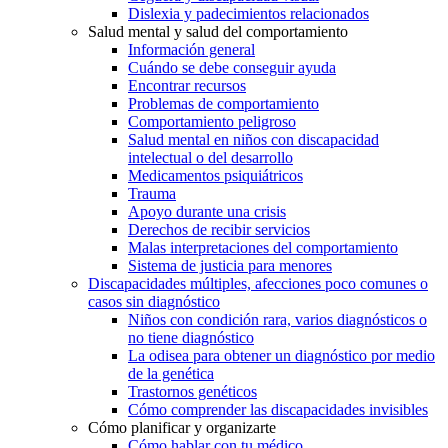
Dislexia y padecimientos relacionados
Salud mental y salud del comportamiento
Información general
Cuándo se debe conseguir ayuda
Encontrar recursos
Problemas de comportamiento
Comportamiento peligroso
Salud mental en niños con discapacidad
intelectual o del desarrollo
Medicamentos psiquiátricos
Trauma
Apoyo durante una crisis
Derechos de recibir servicios
Malas interpretaciones del comportamiento
Sistema de justicia para menores
Discapacidades múltiples, afecciones poco comunes o
casos sin diagnóstico
Niños con condición rara, varios diagnósticos o
no tiene diagnóstico
La odisea para obtener un diagnóstico por medio
de la genética
Trastornos genéticos
Cómo comprender las discapacidades invisibles
Cómo planificar y organizarte
Cómo hablar con tu médico