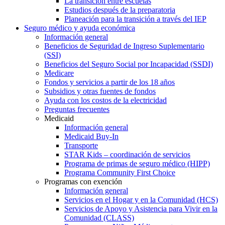
La transición entre escuelas
Estudios después de la preparatoria
Planeación para la transición a través del IEP
Seguro médico y ayuda económica
Información general
Beneficios de Seguridad de Ingreso Suplementario
(SSI)
Beneficios del Seguro Social por Incapacidad (SSDI)
Medicare
Fondos y servicios a partir de los 18 años
Subsidios y otras fuentes de fondos
Ayuda con los costos de la electricidad
Preguntas frecuentes
Medicaid
Información general
Medicaid Buy-In
Transporte
STAR Kids – coordinación de servicios
Programa de primas de seguro médico (HIPP)
Programa Community First Choice
Programas con exención
Información general
Servicios en el Hogar y en la Comunidad (HCS)
Servicios de Apoyo y Asistencia para Vivir en la
Comunidad (CLASS)