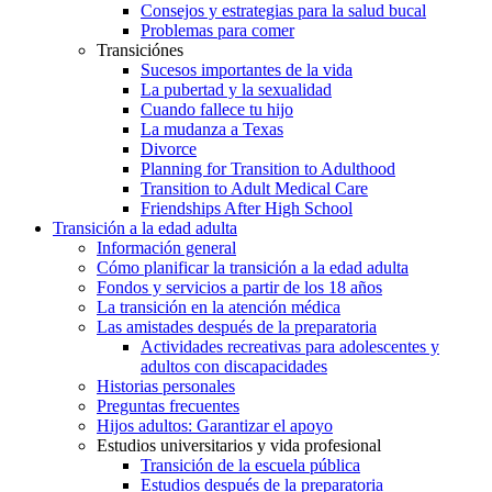
Consejos y estrategias para la salud bucal
Problemas para comer
Transiciónes
Sucesos importantes de la vida
La pubertad y la sexualidad
Cuando fallece tu hijo
La mudanza a Texas
Divorce
Planning for Transition to Adulthood
Transition to Adult Medical Care
Friendships After High School
Transición a la edad adulta
Información general
Cómo planificar la transición a la edad adulta
Fondos y servicios a partir de los 18 años
La transición en la atención médica
Las amistades después de la preparatoria
Actividades recreativas para adolescentes y
adultos con discapacidades
Historias personales
Preguntas frecuentes
Hijos adultos: Garantizar el apoyo
Estudios universitarios y vida profesional
Transición de la escuela pública
Estudios después de la preparatoria