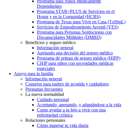
Programa para Niños Médicamente
Dependientes
Programa STAR+PLUS de Servicios en el
Hogar y en la Comunidad (HCBS)
Programa de Texas para Vivir en Casa (TxHmL)
Servicios de Empoderamiento Juvenil (YES)
Programa para Personas Sordociegas con
Discapacidades Múltiples (DMBD)
Beneficios y seguro médico
Información general
Apelando una decisión del seguro médico
Programa de primas de seguro médico (HIPP)
CHIP para niños con necesidades médicas
especiales
Apoyo para la familia
Información general
Consejos para padres de acogida y cuidadores
Preguntas frecuentes
La nueva normalidad
Cuidado personal
Aceptando, apenando, y adaptándose a la vida
Como ayudar a tu hijo a vivir con una
enfermedad crónica
Relaciones personales
Cómo manejar tu vida diaria