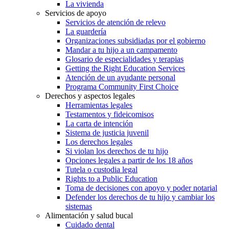
La vivienda
Servicios de apoyo
Servicios de atención de relevo
La guardería
Organizaciones subsidiadas por el gobierno
Mandar a tu hijo a un campamento
Glosario de especialidades y terapias
Getting the Right Education Services
Atención de un ayudante personal
Programa Community First Choice
Derechos y aspectos legales
Herramientas legales
Testamentos y fideicomisos
La carta de intención
Sistema de justicia juvenil
Los derechos legales
Si violan los derechos de tu hijo
Opciones legales a partir de los 18 años
Tutela o custodia legal
Rights to a Public Education
Toma de decisiones con apoyo y poder notarial
Defender los derechos de tu hijo y cambiar los
sistemas
Alimentación y salud bucal
Cuidado dental