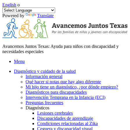
English
o
Powered by
Translate
Avancemos Juntos Texas: Ayuda para niños con discapacidad y
necesidades especiales
Menu
Diagnóstico y cuidado de la salud
Información general
Qué hacer si notas que hay algo diferente
Mi hijo tiene un diagnóstico, ¿por dónde empiezo?
Diagnósticos para discapacidades
Intervención Temprana en la Infancia (ECI)
Preguntas frecuentes
Diagnósticos
Lesiones cerebrales
Discapacidades de aprendizaje
Condiciones relacionadas al Zika
Ceguera y discapacidad visual