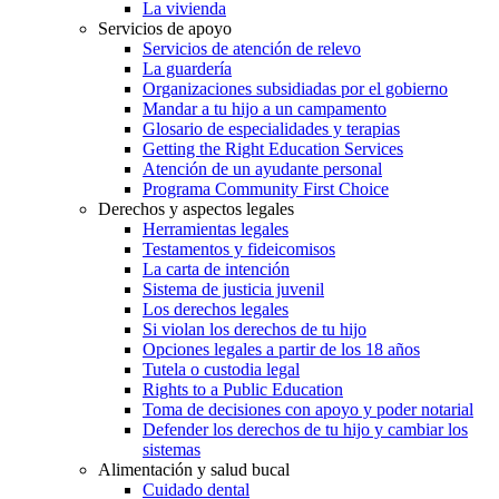
La vivienda
Servicios de apoyo
Servicios de atención de relevo
La guardería
Organizaciones subsidiadas por el gobierno
Mandar a tu hijo a un campamento
Glosario de especialidades y terapias
Getting the Right Education Services
Atención de un ayudante personal
Programa Community First Choice
Derechos y aspectos legales
Herramientas legales
Testamentos y fideicomisos
La carta de intención
Sistema de justicia juvenil
Los derechos legales
Si violan los derechos de tu hijo
Opciones legales a partir de los 18 años
Tutela o custodia legal
Rights to a Public Education
Toma de decisiones con apoyo y poder notarial
Defender los derechos de tu hijo y cambiar los
sistemas
Alimentación y salud bucal
Cuidado dental