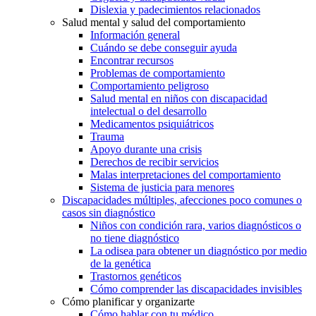
Dislexia y padecimientos relacionados
Salud mental y salud del comportamiento
Información general
Cuándo se debe conseguir ayuda
Encontrar recursos
Problemas de comportamiento
Comportamiento peligroso
Salud mental en niños con discapacidad
intelectual o del desarrollo
Medicamentos psiquiátricos
Trauma
Apoyo durante una crisis
Derechos de recibir servicios
Malas interpretaciones del comportamiento
Sistema de justicia para menores
Discapacidades múltiples, afecciones poco comunes o
casos sin diagnóstico
Niños con condición rara, varios diagnósticos o
no tiene diagnóstico
La odisea para obtener un diagnóstico por medio
de la genética
Trastornos genéticos
Cómo comprender las discapacidades invisibles
Cómo planificar y organizarte
Cómo hablar con tu médico