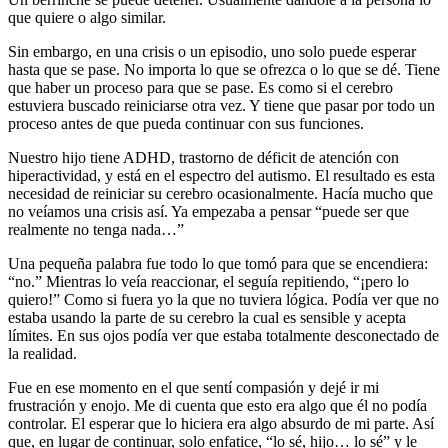
que quiere o algo similar.
Sin embargo, en una crisis o un episodio, uno solo puede esperar
hasta que se pase. No importa lo que se ofrezca o lo que se dé. Tiene
que haber un proceso para que se pase. Es como si el cerebro
estuviera buscado reiniciarse otra vez. Y tiene que pasar por todo un
proceso antes de que pueda continuar con sus funciones.
Nuestro hijo tiene ADHD, trastorno de déficit de atención con
hiperactividad, y está en el espectro del autismo. El resultado es esta
necesidad de reiniciar su cerebro ocasionalmente. Hacía mucho que
no veíamos una crisis así. Ya empezaba a pensar “puede ser que
realmente no tenga nada…”
Una pequeña palabra fue todo lo que tomó para que se encendiera:
“no.” Mientras lo veía reaccionar, el seguía repitiendo, “¡pero lo
quiero!” Como si fuera yo la que no tuviera lógica. Podía ver que no
estaba usando la parte de su cerebro la cual es sensible y acepta
límites. En sus ojos podía ver que estaba totalmente desconectado de
la realidad.
Fue en ese momento en el que sentí compasión y dejé ir mi
frustración y enojo. Me di cuenta que esto era algo que él no podía
controlar. El esperar que lo hiciera era algo absurdo de mi parte. Así
que, en lugar de continuar, solo enfatice, “lo sé, hijo… lo sé” y le