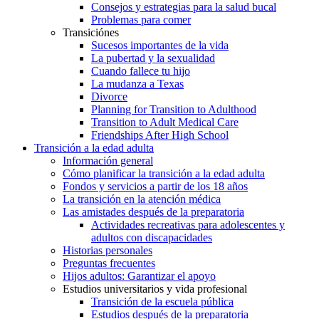
Consejos y estrategias para la salud bucal
Problemas para comer
Transiciónes
Sucesos importantes de la vida
La pubertad y la sexualidad
Cuando fallece tu hijo
La mudanza a Texas
Divorce
Planning for Transition to Adulthood
Transition to Adult Medical Care
Friendships After High School
Transición a la edad adulta
Información general
Cómo planificar la transición a la edad adulta
Fondos y servicios a partir de los 18 años
La transición en la atención médica
Las amistades después de la preparatoria
Actividades recreativas para adolescentes y
adultos con discapacidades
Historias personales
Preguntas frecuentes
Hijos adultos: Garantizar el apoyo
Estudios universitarios y vida profesional
Transición de la escuela pública
Estudios después de la preparatoria