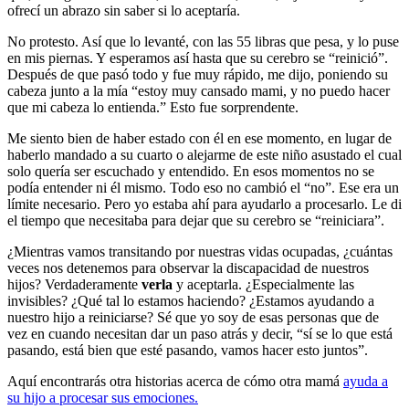
ofrecí un abrazo sin saber si lo aceptaría.
No protesto. Así que lo levanté, con las 55 libras que pesa, y lo puse
en mis piernas. Y esperamos así hasta que su cerebro se “reinició”.
Después de que pasó todo y fue muy rápido, me dijo, poniendo su
cabeza junto a la mía “estoy muy cansado mami, y no puedo hacer
que mi cabeza lo entienda.” Esto fue sorprendente.
Me siento bien de haber estado con él en ese momento, en lugar de
haberlo mandado a su cuarto o alejarme de este niño asustado el cual
solo quería ser escuchado y entendido. En esos momentos no se
podía entender ni él mismo. Todo eso no cambió el “no”. Ese era un
límite necesario. Pero yo estaba ahí para ayudarlo a procesarlo. Le di
el tiempo que necesitaba para dejar que su cerebro se “reiniciara”.
¿Mientras vamos transitando por nuestras vidas ocupadas, ¿cuántas
veces nos detenemos para observar la discapacidad de nuestros
hijos? Verdaderamente
verla
y aceptarla. ¿Especialmente las
invisibles? ¿Qué tal lo estamos haciendo? ¿Estamos ayudando a
nuestro hijo a reiniciarse? Sé que yo soy de esas personas que de
vez en cuando necesitan dar un paso atrás y decir, “sí se lo que está
pasando, está bien que esté pasando, vamos hacer esto juntos”.
Aquí encontrarás otra historias acerca de cómo otra mamá
ayuda a
su hijo a procesar sus emociones.