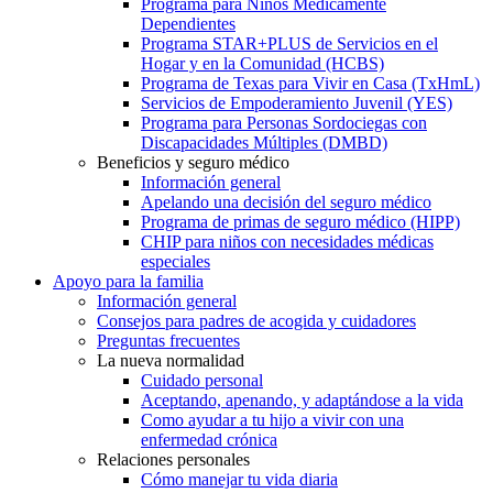
Programa para Niños Médicamente
Dependientes
Programa STAR+PLUS de Servicios en el
Hogar y en la Comunidad (HCBS)
Programa de Texas para Vivir en Casa (TxHmL)
Servicios de Empoderamiento Juvenil (YES)
Programa para Personas Sordociegas con
Discapacidades Múltiples (DMBD)
Beneficios y seguro médico
Información general
Apelando una decisión del seguro médico
Programa de primas de seguro médico (HIPP)
CHIP para niños con necesidades médicas
especiales
Apoyo para la familia
Información general
Consejos para padres de acogida y cuidadores
Preguntas frecuentes
La nueva normalidad
Cuidado personal
Aceptando, apenando, y adaptándose a la vida
Como ayudar a tu hijo a vivir con una
enfermedad crónica
Relaciones personales
Cómo manejar tu vida diaria