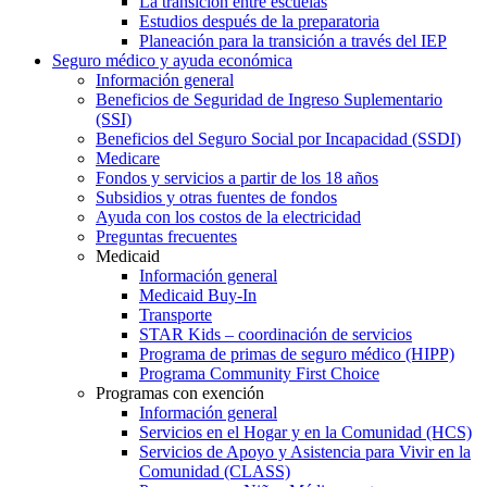
La transición entre escuelas
Estudios después de la preparatoria
Planeación para la transición a través del IEP
Seguro médico y ayuda económica
Información general
Beneficios de Seguridad de Ingreso Suplementario
(SSI)
Beneficios del Seguro Social por Incapacidad (SSDI)
Medicare
Fondos y servicios a partir de los 18 años
Subsidios y otras fuentes de fondos
Ayuda con los costos de la electricidad
Preguntas frecuentes
Medicaid
Información general
Medicaid Buy-In
Transporte
STAR Kids – coordinación de servicios
Programa de primas de seguro médico (HIPP)
Programa Community First Choice
Programas con exención
Información general
Servicios en el Hogar y en la Comunidad (HCS)
Servicios de Apoyo y Asistencia para Vivir en la
Comunidad (CLASS)