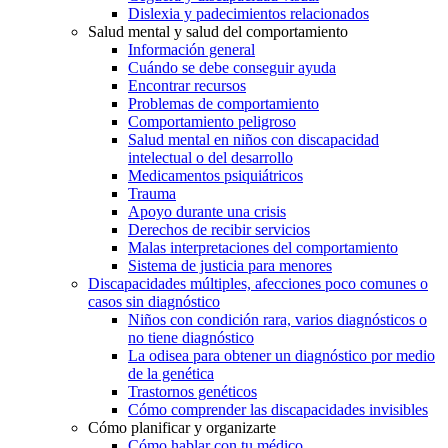
Dislexia y padecimientos relacionados
Salud mental y salud del comportamiento
Información general
Cuándo se debe conseguir ayuda
Encontrar recursos
Problemas de comportamiento
Comportamiento peligroso
Salud mental en niños con discapacidad
intelectual o del desarrollo
Medicamentos psiquiátricos
Trauma
Apoyo durante una crisis
Derechos de recibir servicios
Malas interpretaciones del comportamiento
Sistema de justicia para menores
Discapacidades múltiples, afecciones poco comunes o
casos sin diagnóstico
Niños con condición rara, varios diagnósticos o
no tiene diagnóstico
La odisea para obtener un diagnóstico por medio
de la genética
Trastornos genéticos
Cómo comprender las discapacidades invisibles
Cómo planificar y organizarte
Cómo hablar con tu médico