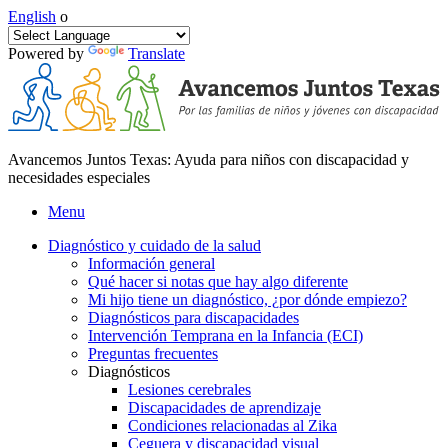
English
o
Powered by
Translate
Avancemos Juntos Texas: Ayuda para niños con discapacidad y
necesidades especiales
Menu
Diagnóstico y cuidado de la salud
Información general
Qué hacer si notas que hay algo diferente
Mi hijo tiene un diagnóstico, ¿por dónde empiezo?
Diagnósticos para discapacidades
Intervención Temprana en la Infancia (ECI)
Preguntas frecuentes
Diagnósticos
Lesiones cerebrales
Discapacidades de aprendizaje
Condiciones relacionadas al Zika
Ceguera y discapacidad visual