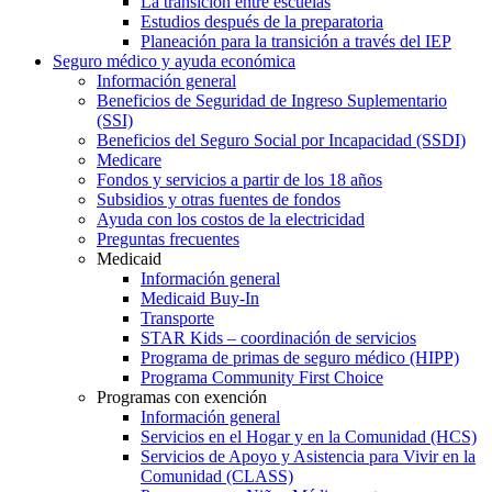
La transición entre escuelas
Estudios después de la preparatoria
Planeación para la transición a través del IEP
Seguro médico y ayuda económica
Información general
Beneficios de Seguridad de Ingreso Suplementario
(SSI)
Beneficios del Seguro Social por Incapacidad (SSDI)
Medicare
Fondos y servicios a partir de los 18 años
Subsidios y otras fuentes de fondos
Ayuda con los costos de la electricidad
Preguntas frecuentes
Medicaid
Información general
Medicaid Buy-In
Transporte
STAR Kids – coordinación de servicios
Programa de primas de seguro médico (HIPP)
Programa Community First Choice
Programas con exención
Información general
Servicios en el Hogar y en la Comunidad (HCS)
Servicios de Apoyo y Asistencia para Vivir en la
Comunidad (CLASS)