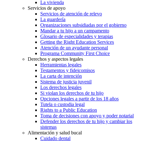
La vivienda
Servicios de apoyo
Servicios de atención de relevo
La guardería
Organizaciones subsidiadas por el gobierno
Mandar a tu hijo a un campamento
Glosario de especialidades y terapias
Getting the Right Education Services
Atención de un ayudante personal
Programa Community First Choice
Derechos y aspectos legales
Herramientas legales
Testamentos y fideicomisos
La carta de intención
Sistema de justicia juvenil
Los derechos legales
Si violan los derechos de tu hijo
Opciones legales a partir de los 18 años
Tutela o custodia legal
Rights to a Public Education
Toma de decisiones con apoyo y poder notarial
Defender los derechos de tu hijo y cambiar los
sistemas
Alimentación y salud bucal
Cuidado dental