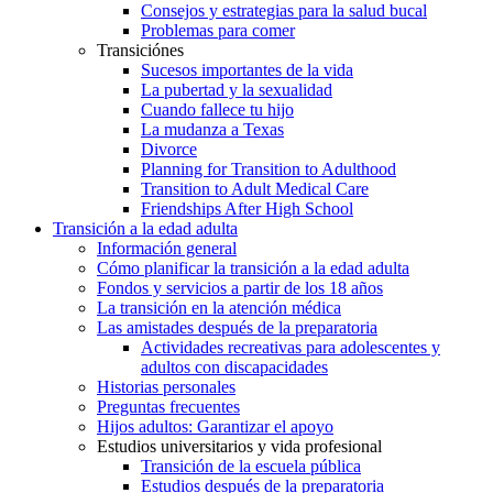
Consejos y estrategias para la salud bucal
Problemas para comer
Transiciónes
Sucesos importantes de la vida
La pubertad y la sexualidad
Cuando fallece tu hijo
La mudanza a Texas
Divorce
Planning for Transition to Adulthood
Transition to Adult Medical Care
Friendships After High School
Transición a la edad adulta
Información general
Cómo planificar la transición a la edad adulta
Fondos y servicios a partir de los 18 años
La transición en la atención médica
Las amistades después de la preparatoria
Actividades recreativas para adolescentes y
adultos con discapacidades
Historias personales
Preguntas frecuentes
Hijos adultos: Garantizar el apoyo
Estudios universitarios y vida profesional
Transición de la escuela pública
Estudios después de la preparatoria