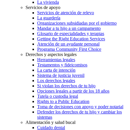
La vivienda
Servicios de apoyo
Servicios de atención de relevo
La guardería
Organizaciones subsidiadas por el gobierno
Mandar a tu hijo a un campamento
Glosario de especialidades y terapias
Getting the Right Education Services
Atención de un ayudante personal
Programa Community First Choice
Derechos y aspectos legales
Herramientas legales
Testamentos y fideicomisos
La carta de intención
Sistema de justicia juvenil
Los derechos legales
Si violan los derechos de tu hijo
Opciones legales a partir de los 18 años
Tutela o custodia legal
Rights to a Public Education
Toma de decisiones con apoyo y poder notarial
Defender los derechos de tu hijo y cambiar los
sistemas
Alimentación y salud bucal
Cuidado dental