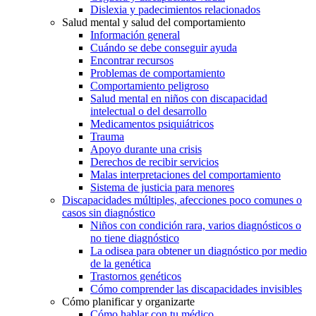
Dislexia y padecimientos relacionados
Salud mental y salud del comportamiento
Información general
Cuándo se debe conseguir ayuda
Encontrar recursos
Problemas de comportamiento
Comportamiento peligroso
Salud mental en niños con discapacidad
intelectual o del desarrollo
Medicamentos psiquiátricos
Trauma
Apoyo durante una crisis
Derechos de recibir servicios
Malas interpretaciones del comportamiento
Sistema de justicia para menores
Discapacidades múltiples, afecciones poco comunes o
casos sin diagnóstico
Niños con condición rara, varios diagnósticos o
no tiene diagnóstico
La odisea para obtener un diagnóstico por medio
de la genética
Trastornos genéticos
Cómo comprender las discapacidades invisibles
Cómo planificar y organizarte
Cómo hablar con tu médico