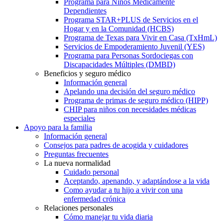
Programa para Niños Médicamente
Dependientes
Programa STAR+PLUS de Servicios en el
Hogar y en la Comunidad (HCBS)
Programa de Texas para Vivir en Casa (TxHmL)
Servicios de Empoderamiento Juvenil (YES)
Programa para Personas Sordociegas con
Discapacidades Múltiples (DMBD)
Beneficios y seguro médico
Información general
Apelando una decisión del seguro médico
Programa de primas de seguro médico (HIPP)
CHIP para niños con necesidades médicas
especiales
Apoyo para la familia
Información general
Consejos para padres de acogida y cuidadores
Preguntas frecuentes
La nueva normalidad
Cuidado personal
Aceptando, apenando, y adaptándose a la vida
Como ayudar a tu hijo a vivir con una
enfermedad crónica
Relaciones personales
Cómo manejar tu vida diaria