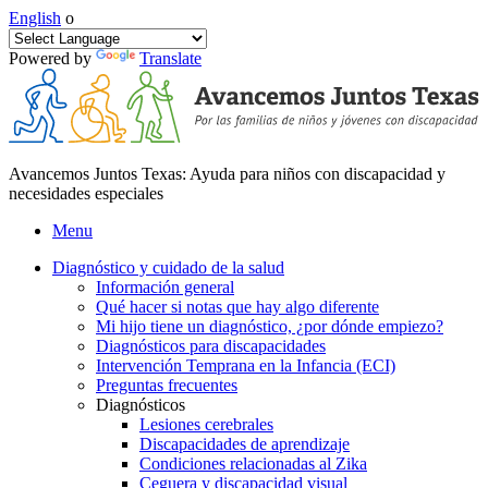
English
o
Powered by
Translate
Avancemos Juntos Texas: Ayuda para niños con discapacidad y
necesidades especiales
Menu
Diagnóstico y cuidado de la salud
Información general
Qué hacer si notas que hay algo diferente
Mi hijo tiene un diagnóstico, ¿por dónde empiezo?
Diagnósticos para discapacidades
Intervención Temprana en la Infancia (ECI)
Preguntas frecuentes
Diagnósticos
Lesiones cerebrales
Discapacidades de aprendizaje
Condiciones relacionadas al Zika
Ceguera y discapacidad visual