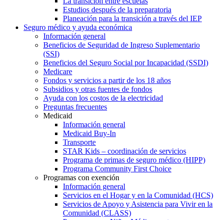
La transición entre escuelas
Estudios después de la preparatoria
Planeación para la transición a través del IEP
Seguro médico y ayuda económica
Información general
Beneficios de Seguridad de Ingreso Suplementario
(SSI)
Beneficios del Seguro Social por Incapacidad (SSDI)
Medicare
Fondos y servicios a partir de los 18 años
Subsidios y otras fuentes de fondos
Ayuda con los costos de la electricidad
Preguntas frecuentes
Medicaid
Información general
Medicaid Buy-In
Transporte
STAR Kids – coordinación de servicios
Programa de primas de seguro médico (HIPP)
Programa Community First Choice
Programas con exención
Información general
Servicios en el Hogar y en la Comunidad (HCS)
Servicios de Apoyo y Asistencia para Vivir en la
Comunidad (CLASS)