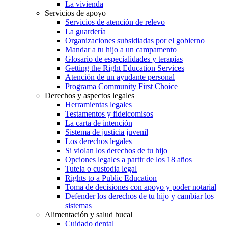
La vivienda
Servicios de apoyo
Servicios de atención de relevo
La guardería
Organizaciones subsidiadas por el gobierno
Mandar a tu hijo a un campamento
Glosario de especialidades y terapias
Getting the Right Education Services
Atención de un ayudante personal
Programa Community First Choice
Derechos y aspectos legales
Herramientas legales
Testamentos y fideicomisos
La carta de intención
Sistema de justicia juvenil
Los derechos legales
Si violan los derechos de tu hijo
Opciones legales a partir de los 18 años
Tutela o custodia legal
Rights to a Public Education
Toma de decisiones con apoyo y poder notarial
Defender los derechos de tu hijo y cambiar los
sistemas
Alimentación y salud bucal
Cuidado dental