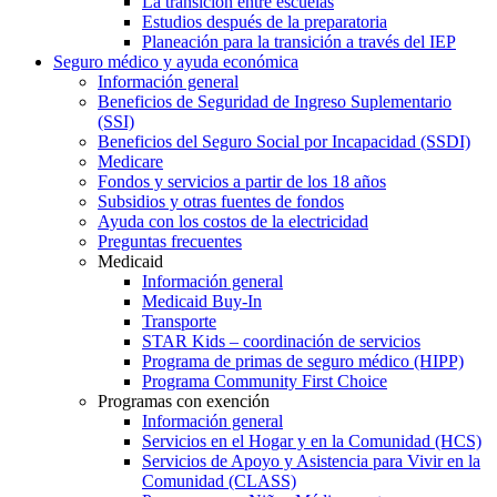
La transición entre escuelas
Estudios después de la preparatoria
Planeación para la transición a través del IEP
Seguro médico y ayuda económica
Información general
Beneficios de Seguridad de Ingreso Suplementario
(SSI)
Beneficios del Seguro Social por Incapacidad (SSDI)
Medicare
Fondos y servicios a partir de los 18 años
Subsidios y otras fuentes de fondos
Ayuda con los costos de la electricidad
Preguntas frecuentes
Medicaid
Información general
Medicaid Buy-In
Transporte
STAR Kids – coordinación de servicios
Programa de primas de seguro médico (HIPP)
Programa Community First Choice
Programas con exención
Información general
Servicios en el Hogar y en la Comunidad (HCS)
Servicios de Apoyo y Asistencia para Vivir en la
Comunidad (CLASS)