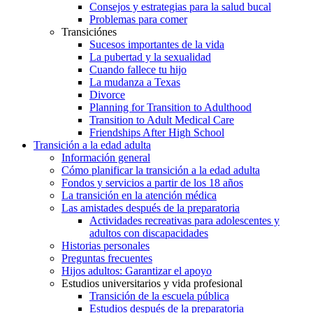
Consejos y estrategias para la salud bucal
Problemas para comer
Transiciónes
Sucesos importantes de la vida
La pubertad y la sexualidad
Cuando fallece tu hijo
La mudanza a Texas
Divorce
Planning for Transition to Adulthood
Transition to Adult Medical Care
Friendships After High School
Transición a la edad adulta
Información general
Cómo planificar la transición a la edad adulta
Fondos y servicios a partir de los 18 años
La transición en la atención médica
Las amistades después de la preparatoria
Actividades recreativas para adolescentes y
adultos con discapacidades
Historias personales
Preguntas frecuentes
Hijos adultos: Garantizar el apoyo
Estudios universitarios y vida profesional
Transición de la escuela pública
Estudios después de la preparatoria