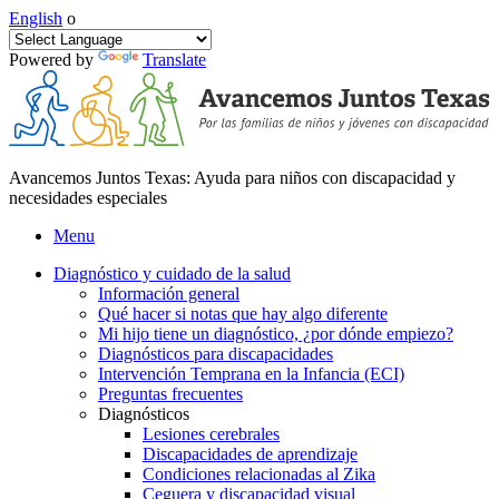
English
o
Powered by
Translate
Avancemos Juntos Texas: Ayuda para niños con discapacidad y
necesidades especiales
Menu
Diagnóstico y cuidado de la salud
Información general
Qué hacer si notas que hay algo diferente
Mi hijo tiene un diagnóstico, ¿por dónde empiezo?
Diagnósticos para discapacidades
Intervención Temprana en la Infancia (ECI)
Preguntas frecuentes
Diagnósticos
Lesiones cerebrales
Discapacidades de aprendizaje
Condiciones relacionadas al Zika
Ceguera y discapacidad visual