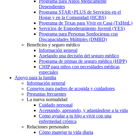
Programa para Niños Médicamente
Dependientes
Programa STAR+PLUS de Servicios en el
Hogar y en la Comunidad (HCBS)
Programa de Texas para Vivir en Casa (TxHmL)
Servicios de Empoderamiento Juvenil (YES)
Programa para Personas Sordociegas con
Discapacidades Múltiples (DMBD)
Beneficios y seguro médico
Información general
Apelando una decisión del seguro médico
Programa de primas de seguro médico (HIPP)
CHIP para niños con necesidades médicas
especiales
Apoyo para la familia
Información general
Consejos para padres de acogida y cuidadores
Preguntas frecuentes
La nueva normalidad
Cuidado personal
Aceptando, apenando, y adaptándose a la vida
Como ayudar a tu hijo a vivir con una
enfermedad crónica
Relaciones personales
Cómo manejar tu vida diaria