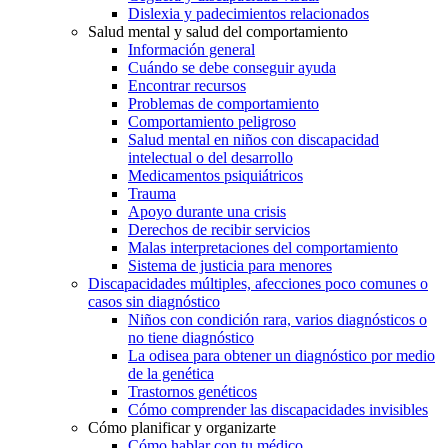
Dislexia y padecimientos relacionados
Salud mental y salud del comportamiento
Información general
Cuándo se debe conseguir ayuda
Encontrar recursos
Problemas de comportamiento
Comportamiento peligroso
Salud mental en niños con discapacidad
intelectual o del desarrollo
Medicamentos psiquiátricos
Trauma
Apoyo durante una crisis
Derechos de recibir servicios
Malas interpretaciones del comportamiento
Sistema de justicia para menores
Discapacidades múltiples, afecciones poco comunes o
casos sin diagnóstico
Niños con condición rara, varios diagnósticos o
no tiene diagnóstico
La odisea para obtener un diagnóstico por medio
de la genética
Trastornos genéticos
Cómo comprender las discapacidades invisibles
Cómo planificar y organizarte
Cómo hablar con tu médico