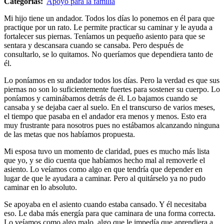
Categorías:
Apoyo para la familia
Mi hijo tiene un andador. Todos los días lo ponemos en él para que
practique por un rato. Le permite practicar su caminar y le ayuda a
fortalecer sus piernas. Teníamos un pequeño asiento para que se
sentara y descansara cuando se cansaba. Pero después de
consultarlo, se lo quitamos. No queríamos que dependiera tanto de
él.
Lo poníamos en su andador todos los días. Pero la verdad es que sus
piernas no son lo suficientemente fuertes para sostener su cuerpo. Lo
poníamos y caminábamos detrás de él. Lo bajamos cuando se
cansaba y se dejaba caer al suelo. En el transcurso de varios meses,
el tiempo que pasaba en el andador era menos y menos. Esto era
muy frustrante para nosotros pues no estábamos alcanzando ninguna
de las metas que nos habíamos propuesta.
Mi esposa tuvo un momento de claridad, pues es mucho más lista
que yo, y se dio cuenta que habíamos hecho mal al removerle el
asiento. Lo veíamos como algo en que tendría que depender en
lugar de que le ayudara a caminar. Pero al quitárselo ya no pudo
caminar en lo absoluto.
Se apoyaba en el asiento cuando estaba cansado. Y él necesitaba
eso. Le daba más energía para que caminara de una forma correcta.
Lo veíamos como algo malo, algo que le impedía que aprendiera a